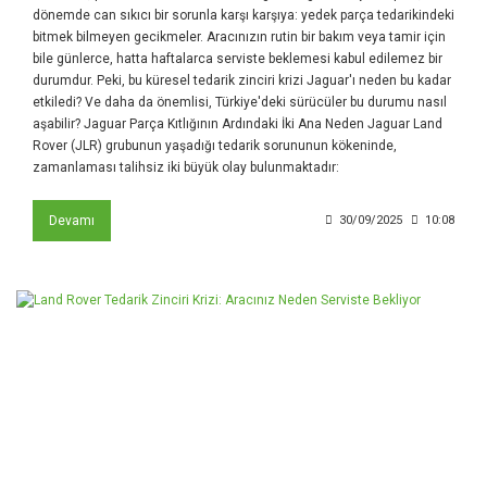
dönemde can sıkıcı bir sorunla karşı karşıya: yedek parça tedarikindeki
bitmek bilmeyen gecikmeler. Aracınızın rutin bir bakım veya tamir için
bile günlerce, hatta haftalarca serviste beklemesi kabul edilemez bir
durumdur. Peki, bu küresel tedarik zinciri krizi Jaguar'ı neden bu kadar
etkiledi? Ve daha da önemlisi, Türkiye'deki sürücüler bu durumu nasıl
aşabilir? Jaguar Parça Kıtlığının Ardındaki İki Ana Neden Jaguar Land
Rover (JLR) grubunun yaşadığı tedarik sorununun kökeninde,
zamanlaması talihsiz iki büyük olay bulunmaktadır:
Devamı
30/09/2025
10:08