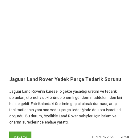
Jaguar Land Rover Yedek Parça Tedarik Sorunu
Jaguar Land Rover’ın küresel ölçekte yaşadığı üretim ve tedarik
sorunları, otomotiv sektöründe önemli gündem maddelerinden biri
haline geldi. Fabrikalardaki üretimin geçici olarak durması, araç
teslimatlarının yanı sıra yedek parça tedariğinde de soru işaretleri
doğurdu. Bu durum, özellikle Land Rover sahipleri için bakım ve
onarım süreçlerinde endişe yarattı.
Devamı
27/09/2025
20:50