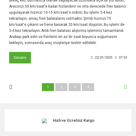
birkaç kez durmanıza olanak sağlayacak uzunlukta açık bir yol bulun;
Aracınızı 55 km/saat'e kadar hızlandırın ve orta derecede fren basıncı
uygulayarak hızınızı 10-15 km/saat'e indirin; Bu işlemi 3-4 kez
tekrarlayın, amaç fren balatalarını ısıtmaktır; Şimdi hızınızı 75
km/saat'e çıkarın ve frene basarak 20 km/saat düşürün; Bu işlemi de
3-4 kez tekrarlayın; Artık fren balatası alıştırma işleminiz tamamlandı.
Arabayı park edin ve frenlerin en az bir saat boyunca soğumasını
bekleyin, sonrasında araç müşteriye teslim edilebilir.
Devamı
22/01/2025
07:53
1
2
3
4
Hızlı ve Ücretsiz Kargo