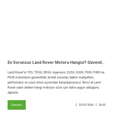
En Sorunsuz Land Rover Motoru Hangisi? Güvenilirlik, Kronik Sorunlar ve Motor Karşılaştırması
Land Rover'ın TD5, TDV6, SDV6, Ingenium, D250, D300, P300, P400 ve
P530 motorlarını güvenilirlik, kronik sorunlar, bakım maliyetleri,
performans ve uzun ömür açısından karşılaştırıyoruz. İkinci el Land
Rover satın alırken hangi motorun sizin için daha uygun olduğunu
öğrenin.
Devamı
22/07/2026
20:05