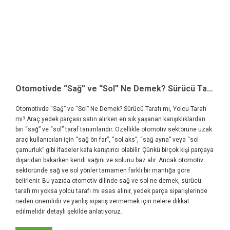
Otomotivde “Sağ” ve “Sol” Ne Demek? Sürücü Tarafı mı, Yolcu Tarafı mı?
Otomotivde “Sağ” ve “Sol” Ne Demek? Sürücü Tarafı mı, Yolcu Tarafı
mı? Araç yedek parçası satın alırken en sık yaşanan karışıklıklardan
biri “sağ” ve “sol” taraf tanımlarıdır. Özellikle otomotiv sektörüne uzak
araç kullanıcıları için “sağ ön far”, “sol aks”, “sağ ayna” veya “sol
çamurluk” gibi ifadeler kafa karıştırıcı olabilir. Çünkü birçok kişi parçaya
dışarıdan bakarken kendi sağını ve solunu baz alır. Ancak otomotiv
sektöründe sağ ve sol yönler tamamen farklı bir mantığa göre
belirlenir. Bu yazıda otomotiv dilinde sağ ve sol ne demek, sürücü
tarafı mı yoksa yolcu tarafı mı esas alınır, yedek parça siparişlerinde
neden önemlidir ve yanlış sipariş vermemek için nelere dikkat
edilmelidir detaylı şekilde anlatıyoruz.