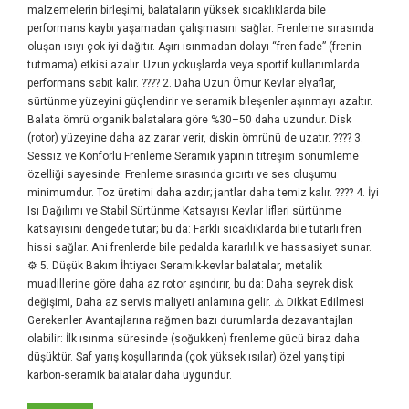
malzemelerin birleşimi, balataların yüksek sıcaklıklarda bile
performans kaybı yaşamadan çalışmasını sağlar. Frenleme sırasında
oluşan ısıyı çok iyi dağıtır. Aşırı ısınmadan dolayı “fren fade” (frenin
tutmama) etkisi azalır. Uzun yokuşlarda veya sportif kullanımlarda
performans sabit kalır. ???? 2. Daha Uzun Ömür Kevlar elyaflar,
sürtünme yüzeyini güçlendirir ve seramik bileşenler aşınmayı azaltır.
Balata ömrü organik balatalara göre %30–50 daha uzundur. Disk
(rotor) yüzeyine daha az zarar verir, diskin ömrünü de uzatır. ???? 3.
Sessiz ve Konforlu Frenleme Seramik yapının titreşim sönümleme
özelliği sayesinde: Frenleme sırasında gıcırtı ve ses oluşumu
minimumdur. Toz üretimi daha azdır; jantlar daha temiz kalır. ???? 4. İyi
Isı Dağılımı ve Stabil Sürtünme Katsayısı Kevlar lifleri sürtünme
katsayısını dengede tutar; bu da: Farklı sıcaklıklarda bile tutarlı fren
hissi sağlar. Ani frenlerde bile pedalda kararlılık ve hassasiyet sunar.
⚙️ 5. Düşük Bakım İhtiyacı Seramik-kevlar balatalar, metalik
muadillerine göre daha az rotor aşındırır, bu da: Daha seyrek disk
değişimi, Daha az servis maliyeti anlamına gelir. ⚠️ Dikkat Edilmesi
Gerekenler Avantajlarına rağmen bazı durumlarda dezavantajları
olabilir: İlk ısınma süresinde (soğukken) frenleme gücü biraz daha
düşüktür. Saf yarış koşullarında (çok yüksek ısılar) özel yarış tipi
karbon-seramik balatalar daha uygundur.