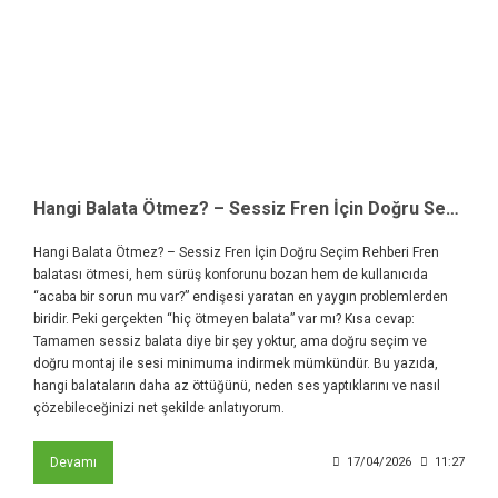
Hangi Balata Ötmez? – Sessiz Fren İçin Doğru Seçim Rehberi
Hangi Balata Ötmez? – Sessiz Fren İçin Doğru Seçim Rehberi Fren
balatası ötmesi, hem sürüş konforunu bozan hem de kullanıcıda
“acaba bir sorun mu var?” endişesi yaratan en yaygın problemlerden
biridir. Peki gerçekten “hiç ötmeyen balata” var mı? Kısa cevap:
Tamamen sessiz balata diye bir şey yoktur, ama doğru seçim ve
doğru montaj ile sesi minimuma indirmek mümkündür. Bu yazıda,
hangi balataların daha az öttüğünü, neden ses yaptıklarını ve nasıl
çözebileceğinizi net şekilde anlatıyorum.
Devamı
17/04/2026
11:27