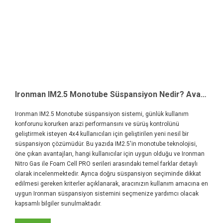
Ironman IM2.5 Monotube Süspansiyon Nedir? Avantajları ve Foam Cell PRO Karşılaştırması
Ironman IM2.5 Monotube süspansiyon sistemi, günlük kullanım
konforunu korurken arazi performansını ve sürüş kontrolünü
geliştirmek isteyen 4x4 kullanıcıları için geliştirilen yeni nesil bir
süspansiyon çözümüdür. Bu yazıda IM2.5'in monotube teknolojisi,
öne çıkan avantajları, hangi kullanıcılar için uygun olduğu ve Ironman
Nitro Gas ile Foam Cell PRO serileri arasındaki temel farklar detaylı
olarak incelenmektedir. Ayrıca doğru süspansiyon seçiminde dikkat
edilmesi gereken kriterler açıklanarak, aracınızın kullanım amacına en
uygun Ironman süspansiyon sistemini seçmenize yardımcı olacak
kapsamlı bilgiler sunulmaktadır.