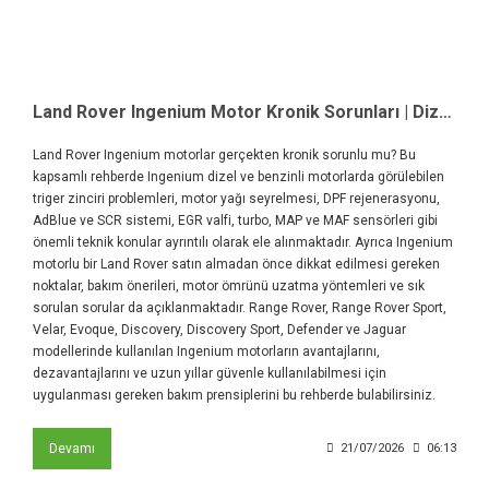
Land Rover Ingenium Motor Kronik Sorunları | Dizel ve Benzinli AJ200 Motor Rehberi
Land Rover Ingenium motorlar gerçekten kronik sorunlu mu? Bu
kapsamlı rehberde Ingenium dizel ve benzinli motorlarda görülebilen
triger zinciri problemleri, motor yağı seyrelmesi, DPF rejenerasyonu,
AdBlue ve SCR sistemi, EGR valfi, turbo, MAP ve MAF sensörleri gibi
önemli teknik konular ayrıntılı olarak ele alınmaktadır. Ayrıca Ingenium
motorlu bir Land Rover satın almadan önce dikkat edilmesi gereken
noktalar, bakım önerileri, motor ömrünü uzatma yöntemleri ve sık
sorulan sorular da açıklanmaktadır. Range Rover, Range Rover Sport,
Velar, Evoque, Discovery, Discovery Sport, Defender ve Jaguar
modellerinde kullanılan Ingenium motorların avantajlarını,
dezavantajlarını ve uzun yıllar güvenle kullanılabilmesi için
uygulanması gereken bakım prensiplerini bu rehberde bulabilirsiniz.
Devamı
21/07/2026
06:13