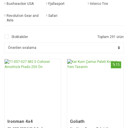
Bushwacker USA
Fjallasport
Interco Tire
Revolution Gear and
Safari
Axle
Stoktakiler
Toplam 291 ürün
%15
Ironman 4x4
Goliath