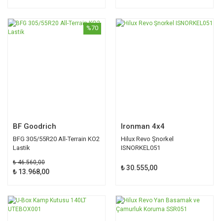
%70
BF Goodrich
Ironman 4x4
BFG 305/55R20 All-Terrain KO2
Hilux Revo Şnorkel
Lastik
ISNORKEL051
₺ 46.560,00
₺ 30.555,00
₺ 13.968,00