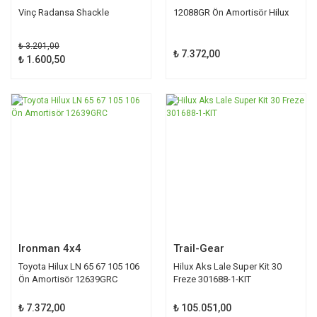
Vinç Radansa Shackle
12088GR Ön Amortisör Hilux
₺ 3.201,00
₺ 7.372,00
₺ 1.600,50
Ironman 4x4
Trail-Gear
Toyota Hilux LN 65 67 105 106
Hilux Aks Lale Super Kit 30
Ön Amortisör 12639GRC
Freze 301688-1-KIT
₺ 7.372,00
₺ 105.051,00