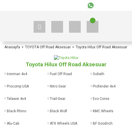
+90 535 523 33 59
+90 535 523 33 59
Anasayfa
TOYOTA Off Road Aksesuar
Toyota Hilux Off Road Aksesuar
Toyota Hilux Off Road Aksesuar
Ironman 4x4
Fuel Off Road
Goliath
Procomp USA
Nitro Gear
Profender 4x4
Telawei 4x4
Trail-Gear
Evo Corse
Black Rhino
Black Wolf
KMC Wheels
Alu-Cab
ATX Wheels USA
BF Goodrich