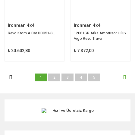
Ironman 4x4
Ironman 4x4
Revo Krom A Bar BB051-SL
12081GR Arka Amortisör Hilux
Vigo Revo Travo
₺ 20.602,80
₺ 7.372,00
1
2
3
4
5
Hızlı ve Ücretsiz Kargo