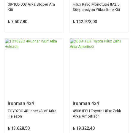
09-100-003 Arka Stoper Ara
Hilux Revo Monotube IM2.5
Kiti
Süspansiyon Yükseltme Kiti
EKO
₺ 7.507,80
₺ 142.978,00
Ironman 4x4
Ironman 4x4
TOY023C 4Runner /Surf Arka
45081FEH Toyota Hilux Zırhlı
Helezon
Arka Amortisör
₺ 13.628,50
₺ 19.322,40