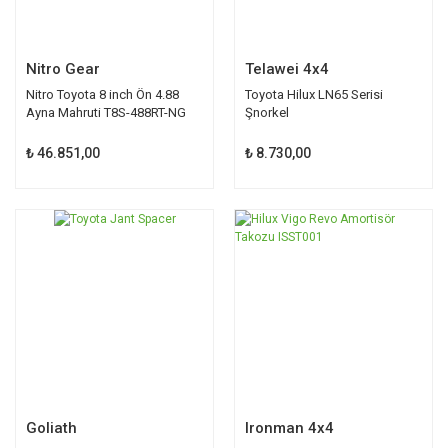
Nitro Gear
Telawei 4x4
Nitro Toyota 8 inch Ön 4.88
Toyota Hilux LN65 Serisi
Ayna Mahruti T8S-488RT-NG
Şnorkel
₺ 46.851,00
₺ 8.730,00
Goliath
Ironman 4x4