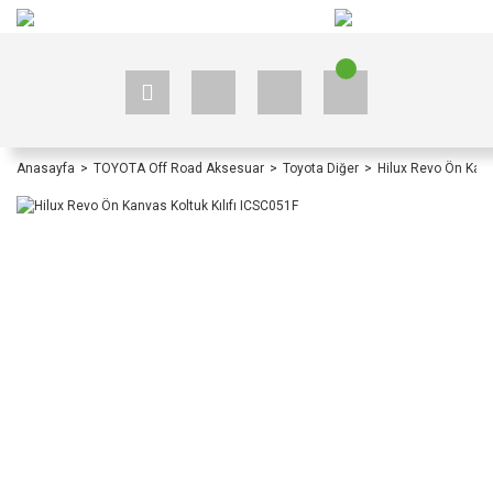
+90 535 523 33 59
+90 535 523 33 59
Anasayfa
TOYOTA Off Road Aksesuar
Toyota Diğer
Hilux Revo Ön Kanv