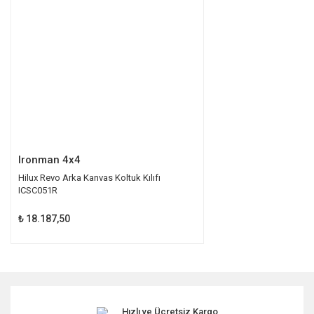
Ürün bilgilerinde hatalar bulunuyor.
Ürün fiyatı diğer sitelerden daha pahalı.
Bu ürüne benzer farklı alternatifler olmalı.
Gönder
Ironman 4x4
Hilux Revo Arka Kanvas Koltuk Kılıfı
ICSC051R
₺ 18.187,50
Hızlı ve Ücretsiz Kargo