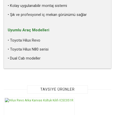
• Kolay uygulanabilir montaj sistemi
• Şık ve profesyonel iç mekan görünümü sağlar
Uyumlu Araç Modelleri
• Toyota Hilux Revo
• Toyota Hilux N80 serisi
• Dual Cab modeller
Bu ürünün fiyat bilgisi, resim, ürün açıklamalarında ve diğer
konularda yetersiz gördüğünüz noktaları öneri formunu
kullanarak tarafımıza iletebilirsiniz.
Görüş ve önerileriniz için teşekkür ederiz.
TAVSİYE ÜRÜNLER
Ürün resmi kalitesiz, bozuk veya görüntülenemiyor.
TÜKENDİ
Ürün açıklamasında eksik bilgiler bulunuyor.