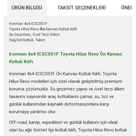
ÜRÜN BILGISI
TAKSIT SEÇENEKLERI
ÖNERI
Ironman 4x4 ICSC051F
Toyota Hilux Revo
Ön
Kanvas Koltuk Kılıfı
Su Geçirmez, Özel Terzi Dikim
Sağ/Sol Koltuk, Takım
Ironman 4x4 ICSC051F Toyota Hilux Revo Ön Kanvas
Koltuk Kılıfı
Ironman 4x4 ICSC051F Ön Kanvas Koltuk Kılıfı, Toyota
Hilux Revo modelleri için özel olarak geliştirilmiş premium
koruma çözümüdür. Su geçirmez yapısı ve özel terzi dikim
tasarımı sayesinde araç koltuklarını çamur, su, toz ve
günlük kullanımdan kaynaklı deformasyonlara karşı
korumaya yardımcı olur.
Off-road, kamp, expedition ve günlük kullanım için ideal
olan bu ağır hizmet tipi koltuk kılıfı, Toyota Hilux Revo koltuk