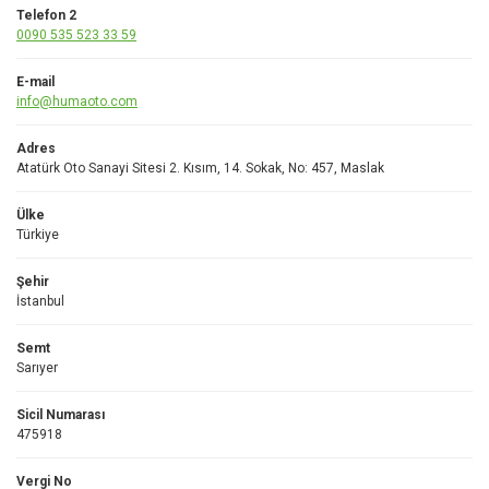
Telefon 2
0090 535 523 33 59
E-mail
info@humaoto.com
Adres
Atatürk Oto Sanayi Sitesi 2. Kısım, 14. Sokak, No: 457, Maslak
Ülke
Türkiye
Şehir
İstanbul
Semt
Sarıyer
Sicil Numarası
475918
Vergi No