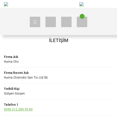
+90 535 523 33 59
+90 535 523 33 59
İLETIŞIM
Firma Adı
Huma Oto
Firma Resmi Adı
Huma Otomotiv San Tic Ltd Sti
Yetkili Kişi
Gülşen Gürşen
Telefon 1
0090 212 289 99 89