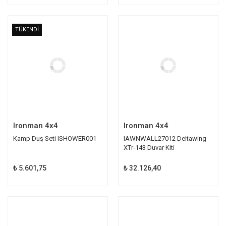
TÜKENDİ
Ironman 4x4
Ironman 4x4
Kamp Duş Seti ISHOWER001
IAWNWALL27012 Deltawing
XTr-143 Duvar Kiti
₺ 5.601,75
₺ 32.126,40