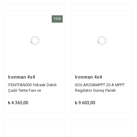
YENİ
Ironman 4x4
Ironman 4x4
ITENTFAN003 Yüksek Debili
ISOLAR20AMPPT 20 A MPPT
Çadır Tente Fanı ve
Regülatör Güneş Paneli
Aydınlatması | Ironman
₺ 4.365,00
₺ 9.603,00