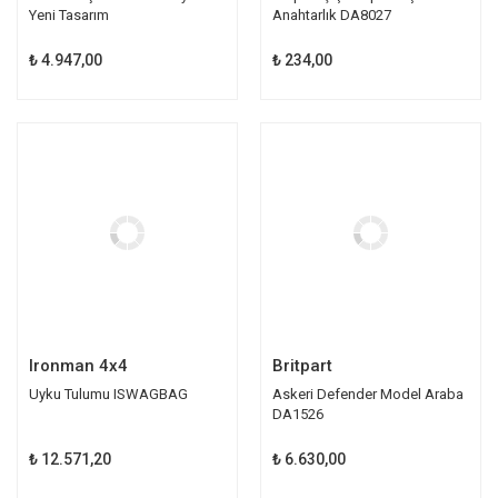
Yeni Tasarım
Anahtarlık DA8027
₺ 4.947,00
₺ 234,00
Ironman 4x4
Britpart
Uyku Tulumu ISWAGBAG
Askeri Defender Model Araba
DA1526
₺ 12.571,20
₺ 6.630,00