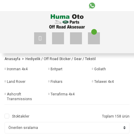
+90 535 523 33 59
+90 535 523 33 59
Anasayfa
Hediyelik / Off Road Sticker / Gear / Tekstil
Ironman 4x4
Britpart
Goliath
Land Rover
Fiskars
Telawei 4x4
Ashcroft
Terrafirma 4x4
Transmissions
Stoktakiler
Toplam 158 ürün