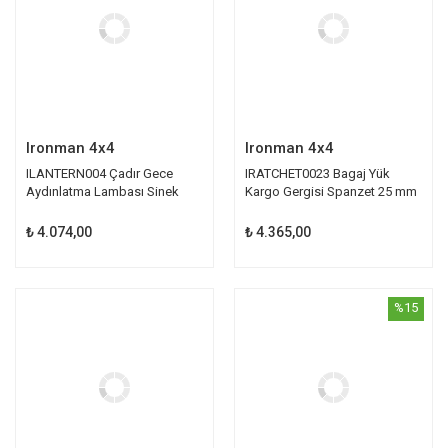
Ironman 4x4
Ironman 4x4
ILANTERN004 Çadır Gece
IRATCHET0023 Bagaj Yük
Aydınlatma Lambası Sinek
Kargo Gergisi Spanzet 25 mm
Böcek Öldürücü | Ironman
| Ironman
₺ 4.074,00
₺ 4.365,00
%15