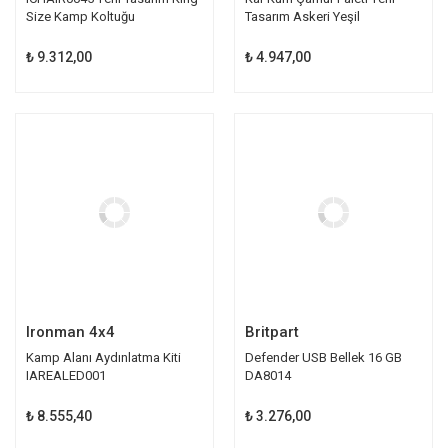
Size Kamp Koltuğu
Tasarım Askeri Yeşil
₺ 9.312,00
₺ 4.947,00
Ironman 4x4
Britpart
Kamp Alanı Aydınlatma Kiti
Defender USB Bellek 16 GB
IAREALED001
DA8014
₺ 8.555,40
₺ 3.276,00