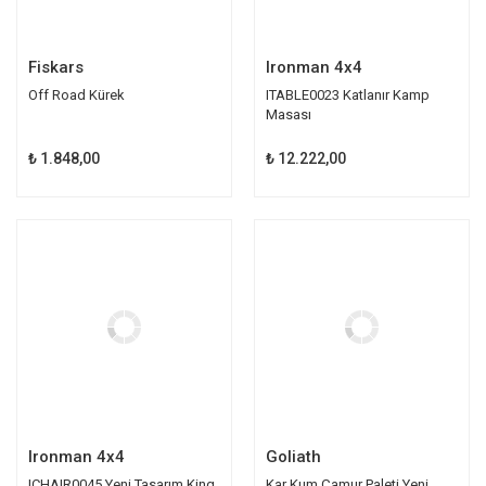
Fiskars
Ironman 4x4
Off Road Kürek
ITABLE0023 Katlanır Kamp
Masası
₺ 1.848,00
₺ 12.222,00
Ironman 4x4
Goliath
ICHAIR0045 Yeni Tasarım King
Kar Kum Çamur Paleti Yeni