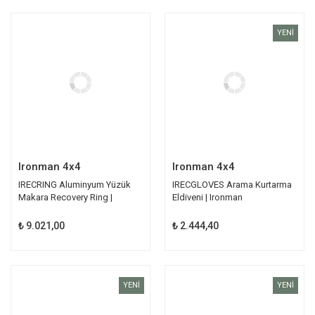
YENİ
Ironman 4x4
Ironman 4x4
IRECRING Aluminyum Yüzük
IRECGLOVES Arama Kurtarma
Makara Recovery Ring |
Eldiveni | Ironman
Ironman
₺ 9.021,00
₺ 2.444,40
YENİ
YENİ