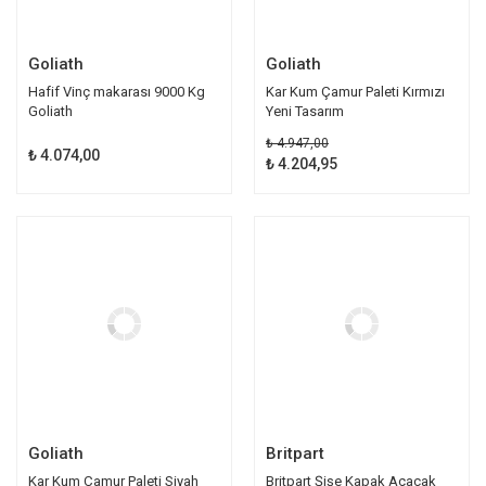
Goliath
Goliath
Hafif Vinç makarası 9000 Kg
Kar Kum Çamur Paleti Kırmızı
Goliath
Yeni Tasarım
₺ 4.947,00
₺ 4.074,00
₺ 4.204,95
Goliath
Britpart
Kar Kum Çamur Paleti Siyah
Britpart Şişe Kapak Açacak