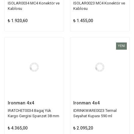
ISOLAR0034 MC4 Konektör ve
ISOLAR0023 MC4 Konektör ve
Kablosu
Kablosu
₺ 1.920,60
₺ 1.455,00
YENİ
Ironman 4x4
Ironman 4x4
IRATCHET0034 Bagaj Yük
IDRINKWARE0023 Termal
Kargo Gergisi Spanzet 38 mm
Seyahat Kupası 590 ml
₺ 4.365,00
₺ 2.095,20