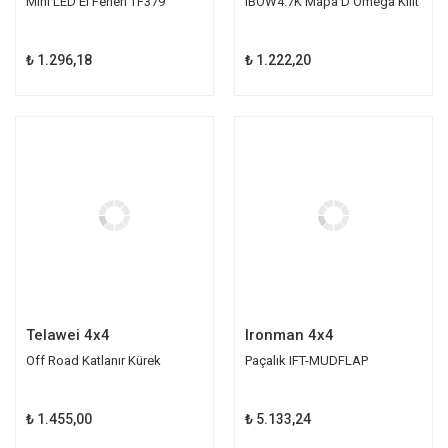
Mini LED El Feneri TF379
IBOW4.7K Mapa D Omega Kilit
₺ 1.296,18
₺ 1.222,20
Telawei 4x4
Ironman 4x4
Off Road Katlanır Kürek
Paçalık IFT-MUDFLAP
₺ 1.455,00
₺ 5.133,24