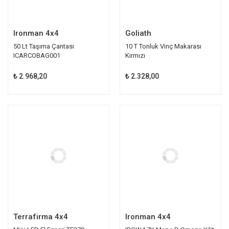
Ironman 4x4
Goliath
50 Lt Taşıma Çantası
10 T Tonluk Vinç Makarası
ICARCOBAG001
Kırmızı
₺ 2.968,20
₺ 2.328,00
Terrafirma 4x4
Ironman 4x4