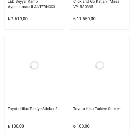
LED Seyyar Kamp
Click and Go Katlanır Masa
Aydınlatması ILANTERN003
VPLRS0395
₺ 2.619,00
₺ 11.550,00
TÜKENDİ
TÜKENDİ
Toyota Hilux Turkiye Sticker 2
Toyota Hilux Turkiye Sticker 1
₺ 100,00
₺ 100,00