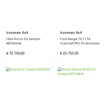
Ironman 4x4
Ironman 4x4
Hilux Rocco Ön Tampon
Ford Ranger T6 T7 T8
BBT065-NL
FoamCell PRO Ön Amortisör
45727FE
₺ 72.750,00
₺ 25.753,50
%50