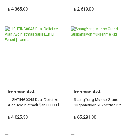
| Ironman
Lümen | Ironman
₺ 4.365,00
₺ 2.619,00
Ironman 4x4
Ironman 4x4
ILIGHTING0045 Dual Delici ve
SsangYong Musso Grand
Alan Aydınlatmalı Şarjlı LED El
Suspansiyon Yükseltme Kiti
Feneri | Ironman
₺ 4.025,50
₺ 65.281,00