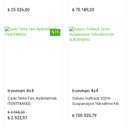
₺ 25.026,00
₺ 70.189,20
%15
Ironman 4x4
Ironman 4x4
Çadır Tente Fanı Aydınlatmalı
Subaru Outback 2020+
ITENTFAN002
Suspansiyon Yükseltme Kiti
SUB009BKG1
₺ 2.968,20
₺ 100.920,79
₺ 2.522,97