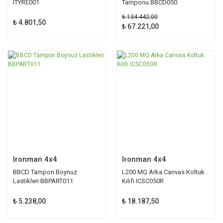
ITYRE001
Tamponu BBCD050
₺ 134.442,00
₺ 4.801,50
₺ 67.221,00
Ironman 4x4
Ironman 4x4
BBCD Tampon Boynuz
L200 MQ Arka Canvas Koltuk
Lastikleri BBPART011
Kılıfı ICSC050R
₺ 5.238,00
₺ 18.187,50