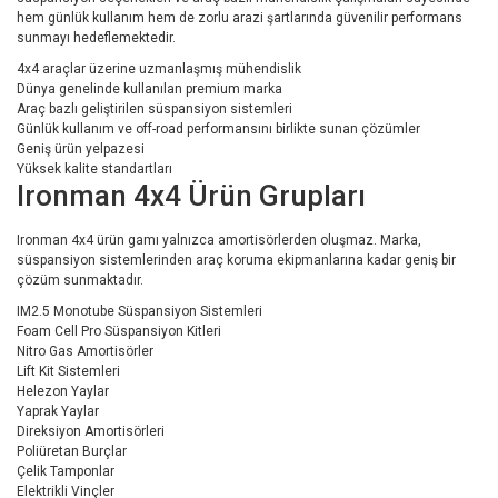
hem günlük kullanım hem de zorlu arazi şartlarında güvenilir performans
sunmayı hedeflemektedir.
4x4 araçlar üzerine uzmanlaşmış mühendislik
Dünya genelinde kullanılan premium marka
Araç bazlı geliştirilen süspansiyon sistemleri
Günlük kullanım ve off-road performansını birlikte sunan çözümler
Geniş ürün yelpazesi
Yüksek kalite standartları
Ironman 4x4 Ürün Grupları
Ironman 4x4 ürün gamı yalnızca amortisörlerden oluşmaz. Marka,
süspansiyon sistemlerinden araç koruma ekipmanlarına kadar geniş bir
çözüm sunmaktadır.
IM2.5 Monotube Süspansiyon Sistemleri
Foam Cell Pro Süspansiyon Kitleri
Nitro Gas Amortisörler
Lift Kit Sistemleri
Helezon Yaylar
Yaprak Yaylar
Direksiyon Amortisörleri
Poliüretan Burçlar
Çelik Tamponlar
Elektrikli Vinçler