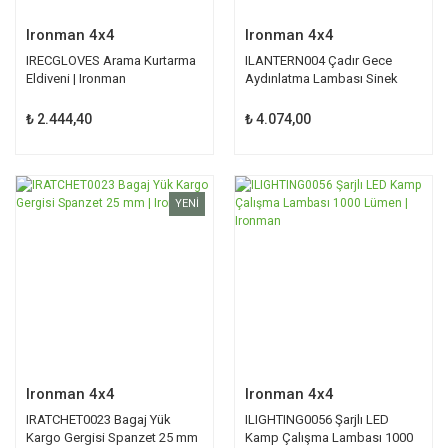
Ironman 4x4
Ironman 4x4
IRECGLOVES Arama Kurtarma
ILANTERN004 Çadır Gece
Eldiveni | Ironman
Aydınlatma Lambası Sinek
Böcek Öldürücü | Ironman
₺ 2.444,40
₺ 4.074,00
YENİ
Ironman 4x4
Ironman 4x4
IRATCHET0023 Bagaj Yük
ILIGHTING0056 Şarjlı LED
Kargo Gergisi Spanzet 25 mm
Kamp Çalışma Lambası 1000