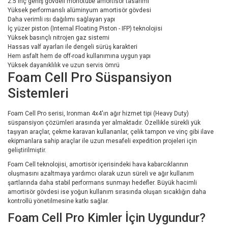
2.5 inç geniş gövdeli monotube amortisör tasarımı
Yüksek performanslı alüminyum amortisör gövdesi
Daha verimli ısı dağılımı sağlayan yapı
İç yüzer piston (Internal Floating Piston - IFP) teknolojisi
Yüksek basınçlı nitrojen gaz sistemi
Hassas valf ayarları ile dengeli sürüş karakteri
Hem asfalt hem de off-road kullanımına uygun yapı
Yüksek dayanıklılık ve uzun servis ömrü
Foam Cell Pro Süspansiyon
Sistemleri
Foam Cell Pro serisi, Ironman 4x4'ın ağır hizmet tipi (Heavy Duty)
süspansiyon çözümleri arasında yer almaktadır. Özellikle sürekli yük
taşıyan araçlar, çekme karavan kullananlar, çelik tampon ve vinç gibi ilave
ekipmanlara sahip araçlar ile uzun mesafeli expedition projeleri için
geliştirilmiştir.
Foam Cell teknolojisi, amortisör içerisindeki hava kabarcıklarının
oluşmasını azaltmaya yardımcı olarak uzun süreli ve ağır kullanım
şartlarında daha stabil performans sunmayı hedefler. Büyük hacimli
amortisör gövdesi ise yoğun kullanım sırasında oluşan sıcaklığın daha
kontrollü yönetilmesine katkı sağlar.
Foam Cell Pro Kimler İçin Uygundur?