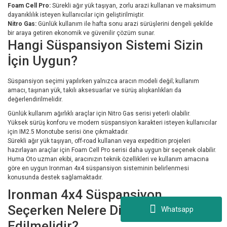
Foam Cell Pro:
Sürekli ağır yük taşıyan, zorlu arazi kullanan ve maksimum
dayanıklılık isteyen kullanıcılar için geliştirilmiştir.
Nitro Gas:
Günlük kullanım ile hafta sonu arazi sürüşlerini dengeli şekilde
bir araya getiren ekonomik ve güvenilir çözüm sunar.
Hangi Süspansiyon Sistemi Sizin
İçin Uygun?
Süspansiyon seçimi yapılırken yalnızca aracın modeli değil; kullanım
amacı, taşınan yük, takılı aksesuarlar ve sürüş alışkanlıkları da
değerlendirilmelidir.
Günlük kullanım ağırlıklı araçlar için Nitro Gas serisi yeterli olabilir.
Yüksek sürüş konforu ve modern süspansiyon karakteri isteyen kullanıcılar
için IM2.5 Monotube serisi öne çıkmaktadır.
Sürekli ağır yük taşıyan, off-road kullanan veya expedition projeleri
hazırlayan araçlar için Foam Cell Pro serisi daha uygun bir seçenek olabilir.
Huma Oto uzman ekibi, aracınızın teknik özellikleri ve kullanım amacına
göre en uygun Ironman 4x4 süspansiyon sisteminin belirlenmesi
konusunda destek sağlamaktadır.
Ironman 4x4 Süspansiyon
Seçerken Nelere Dikkat
Whatsapp
Edilmelidir?