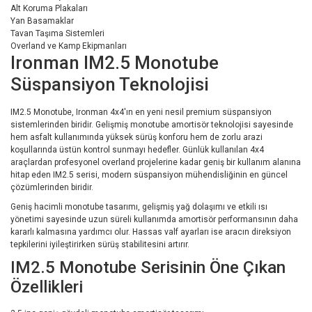
Alt Koruma Plakaları
Yan Basamaklar
Tavan Taşıma Sistemleri
Overland ve Kamp Ekipmanları
Ironman IM2.5 Monotube
Süspansiyon Teknolojisi
IM2.5 Monotube, Ironman 4x4'ın en yeni nesil premium süspansiyon
sistemlerinden biridir. Gelişmiş monotube amortisör teknolojisi sayesinde
hem asfalt kullanımında yüksek sürüş konforu hem de zorlu arazi
koşullarında üstün kontrol sunmayı hedefler. Günlük kullanılan 4x4
araçlardan profesyonel overland projelerine kadar geniş bir kullanım alanına
hitap eden IM2.5 serisi, modern süspansiyon mühendisliğinin en güncel
çözümlerinden biridir.
Geniş hacimli monotube tasarımı, gelişmiş yağ dolaşımı ve etkili ısı
yönetimi sayesinde uzun süreli kullanımda amortisör performansının daha
kararlı kalmasına yardımcı olur. Hassas valf ayarları ise aracın direksiyon
tepkilerini iyileştirirken sürüş stabilitesini artırır.
IM2.5 Monotube Serisinin Öne Çıkan
Özellikleri