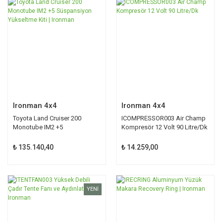
YENİ
Ironman 4x4
Ironman 4x4
Toyota Land Cruiser 200
ICOMPRESSOR003 Air Champ
Monotube IM2 +5
Kompresör 12 Volt 90 Litre/Dk
Süspansiyon Yükseltme Kiti |
Ironman
₺ 135.140,40
₺ 14.259,00
YENİ