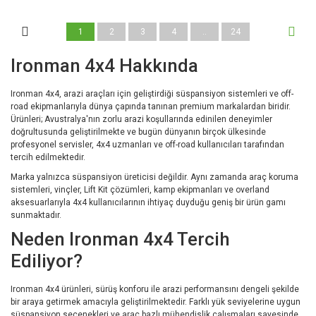
1
2
3
4
..
24
Ironman 4x4 Hakkında
Ironman 4x4, arazi araçları için geliştirdiği süspansiyon sistemleri ve off-
road ekipmanlarıyla dünya çapında tanınan premium markalardan biridir.
Ürünleri; Avustralya'nın zorlu arazi koşullarında edinilen deneyimler
doğrultusunda geliştirilmekte ve bugün dünyanın birçok ülkesinde
profesyonel servisler, 4x4 uzmanları ve off-road kullanıcıları tarafından
tercih edilmektedir.
Marka yalnızca süspansiyon üreticisi değildir. Aynı zamanda araç koruma
sistemleri, vinçler, Lift Kit çözümleri, kamp ekipmanları ve overland
aksesuarlarıyla 4x4 kullanıcılarının ihtiyaç duyduğu geniş bir ürün gamı
sunmaktadır.
Neden Ironman 4x4 Tercih
Ediliyor?
Ironman 4x4 ürünleri, sürüş konforu ile arazi performansını dengeli şekilde
bir araya getirmek amacıyla geliştirilmektedir. Farklı yük seviyelerine uygun
süspansiyon seçenekleri ve araç bazlı mühendislik çalışmaları sayesinde