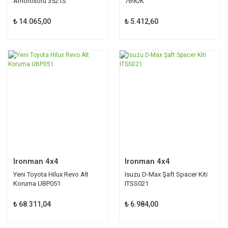
Amortisörü 3521S
769UK
₺ 14.065,00
₺ 5.412,60
Ironman 4x4
Ironman 4x4
Yeni Toyota Hilux Revo Alt
Isuzu D-Max Şaft Spacer Kiti
Koruma UBP051
ITSS021
₺ 68.311,04
₺ 6.984,00