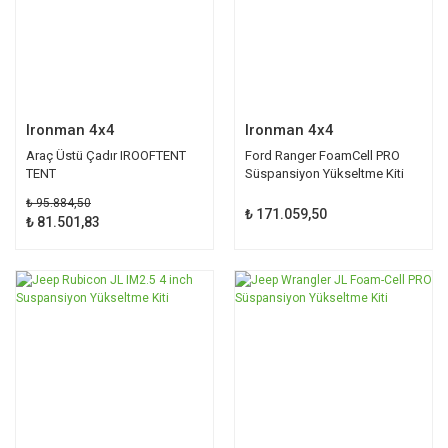
Ironman 4x4
Ironman 4x4
Araç Üstü Çadır IROOFTENT
Ford Ranger FoamCell PRO
TENT
Süspansiyon Yükseltme Kiti
₺ 95.884,50
₺ 171.059,50
₺ 81.501,83
YENİ