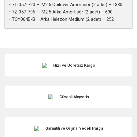
• 71-057-720 – IM2.5 Coilover Amortisör (2 adet) – 1380
• 72-057-796 – IM2.5 Arka Amortisör (2 adet) – 690
• TOY064B-B – Arka Helezon Medium (2 adet) – 252
Bu ürünün fiyat bilgisi, resim, ürün açıklamalarında ve diğer
konularda yetersiz gördüğünüz noktaları öneri formunu
kullanarak tarafımıza iletebilirsiniz.
Görüş ve önerileriniz için teşekkür ederiz.
Hızlı ve Ücretsiz Kargo
Ürün resmi kalitesiz, bozuk veya görüntülenemiyor.
Ürün açıklamasında eksik bilgiler bulunuyor.
Ürün bilgilerinde hatalar bulunuyor.
Ürün fiyatı diğer sitelerden daha pahalı.
Güvenli Alışveriş
Bu ürüne benzer farklı alternatifler olmalı.
Garantili ve Orijinal Yedek Parça