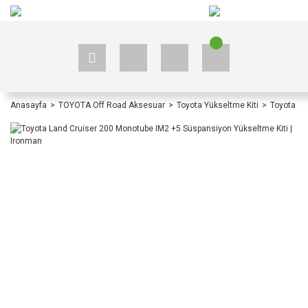
+90 535 523 33 59
+90 535 523 33 59
Anasayfa
TOYOTA Off Road Aksesuar
Toyota Yükseltme Kiti
Toyota La