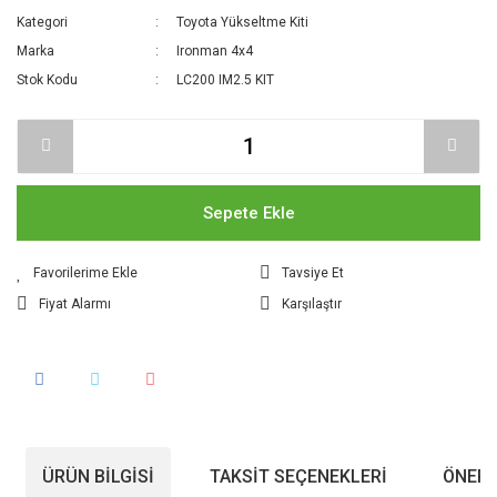
Kategori
Toyota Yükseltme Kiti
Marka
Ironman 4x4
Stok Kodu
LC200 IM2.5 KIT
Sepete Ekle
Tavsiye Et
Fiyat Alarmı
Karşılaştır
ÜRÜN BILGISI
TAKSIT SEÇENEKLERI
ÖNERI