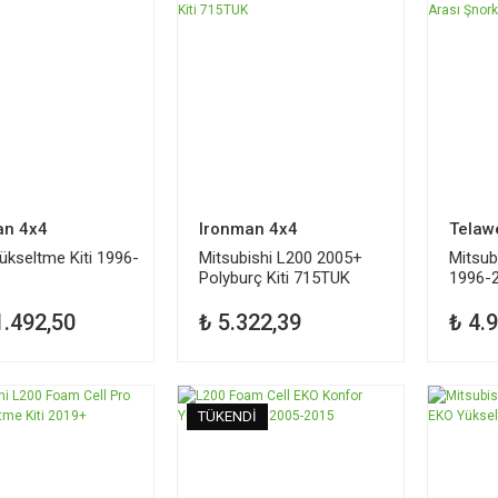
an 4x4
Ironman 4x4
Telaw
ükseltme Kiti 1996-
Mitsubishi L200 2005+
Mitsub
Polyburç Kiti 715TUK
1996-2
SMT9
1.492,50
₺ 5.322,39
₺ 4.
İ
TÜKENDİ
TÜKEN