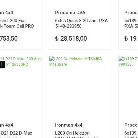
an 4x4
Procomp USA
Proc
shi L200 Fiat
6x5.5 Quick 8 20 Jant PXA
6x139.
ck Foam Cell PRO
5148-293950
PXA 5
rtisör 45715FE
.753,50
₺ 28.518,00
₺ 19
İ
TÜKENDİ
TÜKEN
an 4x4
Ironman 4x4
Proc
 D21 D22 D-Max
L200 Ön Helezon
6x139.