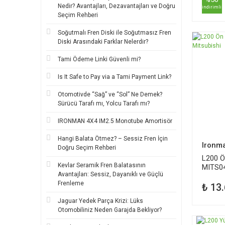
Nedir? Avantajları, Dezavantajları ve Doğru
indirimli
Seçim Rehberi
Soğutmalı Fren Diski ile Soğutmasız Fren
Diski Arasındaki Farklar Nelerdir?
Tami Ödeme Linki Güvenli mi?
Is It Safe to Pay via a Tami Payment Link?
Otomotivde “Sağ” ve “Sol” Ne Demek?
Sürücü Tarafı mı, Yolcu Tarafı mı?
IRONMAN 4X4 IM2.5 Monotube Amortisör
Hangi Balata Ötmez? – Sessiz Fren İçin
Ironm
Doğru Seçim Rehberi
L200 Ö
Kevlar Seramik Fren Balatasının
MITS04
Avantajları: Sessiz, Dayanıklı ve Güçlü
Frenleme
₺ 13
Jaguar Yedek Parça Krizi: Lüks
Otomobiliniz Neden Garajda Bekliyor?