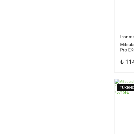
Ironm
Mitsub
Pro EK
2019+
₺ 11
TÜKEND