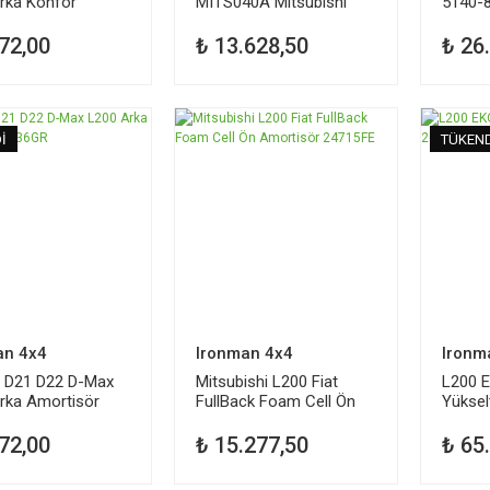
rka Konfor
MITS040A Mitsubishi
5140-
isör 12636GRC
72,00
₺ 13.628,50
₺ 26
İ
TÜKENDİ
TÜKEN
an 4x4
Ironman 4x4
Ironm
 D21 D22 D-Max
Mitsubishi L200 Fiat
L200 
rka Amortisör
FullBack Foam Cell Ön
Yüksel
GR
Amortisör 24715FE
72,00
₺ 15.277,50
₺ 65