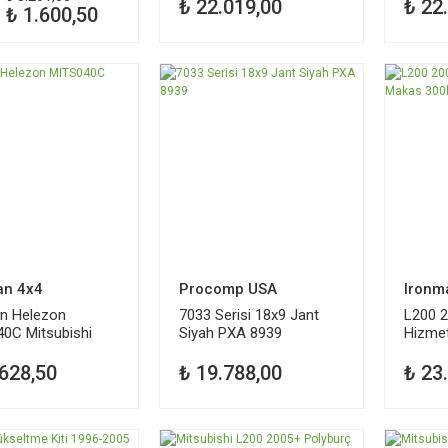
₺ 22.019,00
₺ 22
₺ 1.600,50
an 4x4
Procomp USA
Ironm
n Helezon
7033 Serisi 18x9 Jant
L200 2
0C Mitsubishi
Siyah PXA 8939
Hizme
+ MIT
.628,50
₺ 19.788,00
₺ 23