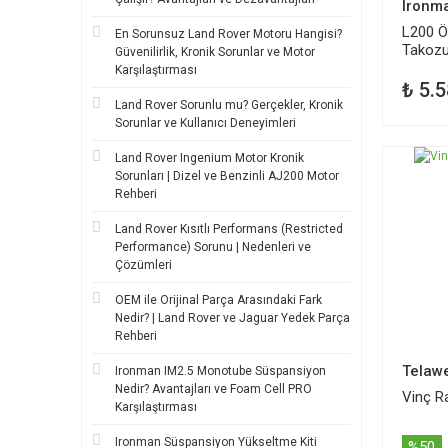
Ironm
L200 Ö
En Sorunsuz Land Rover Motoru Hangisi?
Takozu
Güvenilirlik, Kronik Sorunlar ve Motor
Karşılaştırması
₺ 5.5
Land Rover Sorunlu mu? Gerçekler, Kronik
Sorunlar ve Kullanıcı Deneyimleri
Land Rover Ingenium Motor Kronik
Sorunları | Dizel ve Benzinli AJ200 Motor
Rehberi
Land Rover Kısıtlı Performans (Restricted
Performance) Sorunu | Nedenleri ve
Çözümleri
OEM ile Orijinal Parça Arasındaki Fark
Nedir? | Land Rover ve Jaguar Yedek Parça
Rehberi
Telawe
Ironman IM2.5 Monotube Süspansiyon
Nedir? Avantajları ve Foam Cell PRO
Vinç R
Karşılaştırması
Ironman Süspansiyon Yükseltme Kiti
%50