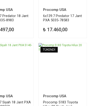
omp USA
Procomp USA
7 Predator 18 Jant
6x139.7 Predator 17 Jant
035-8983
PXA 5035-78583
.497,00
₺ 17.460,00
Dİ
TÜKENDİ
omp USA
Procomp USA
7 Siyah 18 Jant PXA
Procomp 5183 Toyota