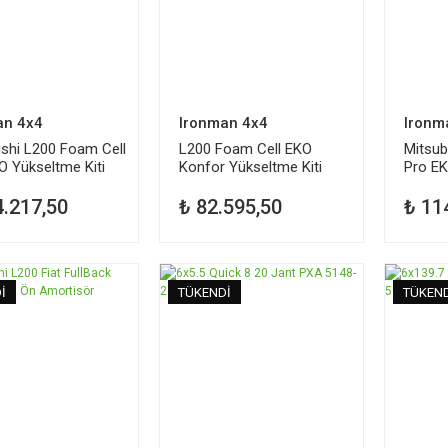
an 4x4
Ironman 4x4
Ironm
ishi L200 Foam Cell
L200 Foam Cell EKO
Mitsub
O Yükseltme Kiti
Konfor Yükseltme Kiti
Pro EK
2005-2015
4.217,50
₺ 82.595,50
₺ 11
İ
TÜKENDİ
TÜKEN