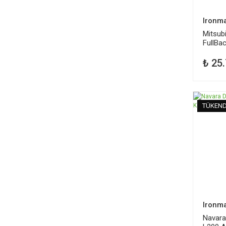
Ironm
Mitsubi
FullBa
Ön Amo
₺ 25
TÜKEND
Ironm
Navara