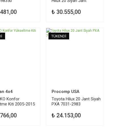
898350
Hilux 20 Siyah Jant
.481,00
₺ 30.555,00
Dİ
TÜKENDİ
an 4x4
Procomp USA
EKO Konfor
Toyota Hilux 20 Jant Siyah
tme Kiti 2005-2015
PXA 7031-2983
.766,00
₺ 24.153,00