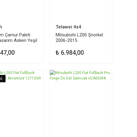
h
Telawei 4x4
m Çamur Paleti
Mitsubishi L200 Şnorkel
asarım Askeri Yeşil
2006-2015
947,00
₺ 6.984,00
Dİ