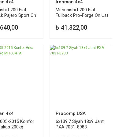
an 4x4
Ironman 4x4
ishi L200 Fiat
Mitsubishi L200 Fiat
ck Pajero Sport Ön
Fullback Pro-Forge Ön Üst
isör 12715GR
Salıncak UCA050FA
.640,00
₺ 41.322,00
an 4x4
Procomp USA
2005-2015 Konfor
6x139.7 Siyah 18x9 Jant
Makas 200kg
PXA 7031-8983
41A