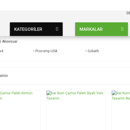
KARGO BEDAVA
UZ ŞARTSIZ
D
KATEGORİLER
MARKALAR
5 Aksesuar
x4
Procomp USA
Goliath
akiler