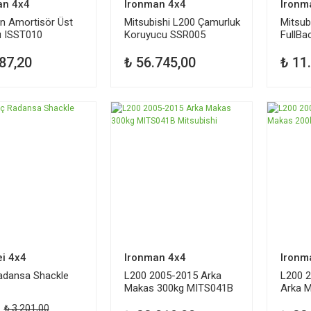
an 4x4
Ironman 4x4
Ironm
n Amortisör Üst
Mitsubishi L200 Çamurluk
Mitsub
 ISST010
Koruyucu SSR005
FullBa
Amort
87,20
₺ 56.745,00
₺ 11
i 4x4
Ironman 4x4
Ironm
adansa Shackle
L200 2005-2015 Arka
L200 
Makas 300kg MITS041B
Arka 
Mitsubishi
MITS0
₺ 3.201,00