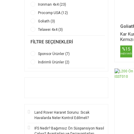
Ironman 4x4 (23)
Procomp USA (12)
Goliath (3)
Goliat
Telawei 4x4 (3)
Kar Ku
Kırmız
FILTRE SEÇENEKLERI
%15
Sponsor Ürünler (7)
indirimli
İndirimli Ürünler (2)
Land Rover Hararet Sorunu: Sıcak
Havalarda Neler Kontrol Edilmeli?
IFS Nedir? Bağımsız Ön Süspansiyon Nasıl
Çalışır? Avantajları ve Dezavantajları