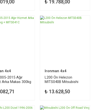
.019,00
₺ 19.788,00
an 4x4
Ironman 4x4
005-2015 Ağır
L200 Ön Helezon
t Arka Makas 300kg
MITS040B Mitsubishi
S041C
.082,71
₺ 13.628,50