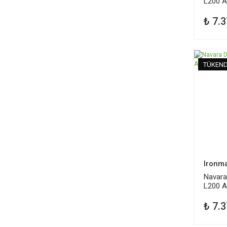
L200 A
Amort
₺ 7.3
TÜKEND
Ironm
Navara
L200 A
12636
₺ 7.3