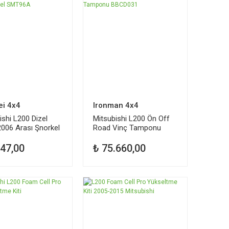
ei 4x4
Ironman 4x4
ishi L200 Dizel
Mitsubishi L200 Ön Off
006 Arası Şnorkel
Road Vinç Tamponu
6A
BBCD031
947,00
₺ 75.660,00
Dİ
TÜKENDİ