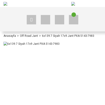
+90 535 523 33 59
+90 535 523 33 59
Anasayfa
Off Road Jant
6x139.7 Siyah 17x9 Jant PXA 5143-7983