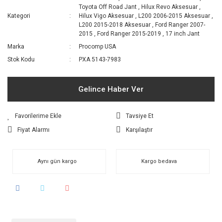
Toyota Off Road Jant
,
Hilux Revo Aksesuar
,
Kategori
Hilux Vigo Aksesuar
,
L200 2006-2015 Aksesuar
,
L200 2015-2018 Aksesuar
,
Ford Ranger 2007-
2015
,
Ford Ranger 2015-2019
,
17 inch Jant
Marka
Procomp USA
Stok Kodu
PXA 5143-7983
Gelince Haber Ver
Tavsiye Et
Fiyat Alarmı
Karşılaştır
Aynı gün kargo
Kargo bedava