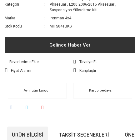
Kategori
Aksesuar
,
L200 2006-2015 Aksesuar
,
Suspansiyon Yükseltme Kiti
Marka
Ironman 4x4
Stok Kodu
MITS041BKG
Gelince Haber Ver
Tavsiye Et
Fiyat Alarmı
Karşılaştır
Aynı gün kargo
Kargo bedava
ÜRÜN BILGISI
TAKSIT SEÇENEKLERI
ÖNERI