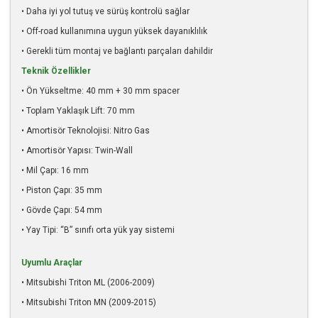
• Daha iyi yol tutuş ve sürüş kontrolü sağlar
• Off-road kullanımına uygun yüksek dayanıklılık
• Gerekli tüm montaj ve bağlantı parçaları dahildir
Teknik Özellikler
• Ön Yükseltme: 40 mm + 30 mm spacer
• Toplam Yaklaşık Lift: 70 mm
• Amortisör Teknolojisi: Nitro Gas
• Amortisör Yapısı: Twin-Wall
• Mil Çapı: 16 mm
• Piston Çapı: 35 mm
• Gövde Çapı: 54 mm
• Yay Tipi: “B” sınıfı orta yük yay sistemi
Uyumlu Araçlar
• Mitsubishi Triton ML (2006-2009)
• Mitsubishi Triton MN (2009-2015)