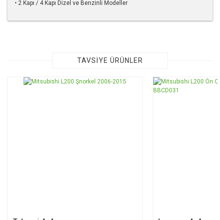
• 2 Kapı / 4 Kapı Dizel ve Benzinli Modeller
Bu ürünün fiyat bilgisi, resim, ürün açıklamalarında ve diğer
konularda yetersiz gördüğünüz noktaları öneri formunu
kullanarak tarafımıza iletebilirsiniz.
Görüş ve önerileriniz için teşekkür ederiz.
TAVSİYE ÜRÜNLER
Ürün resmi kalitesiz, bozuk veya görüntülenemiyor.
Ürün açıklamasında eksik bilgiler bulunuyor.
Ürün bilgilerinde hatalar bulunuyor.
Ürün fiyatı diğer sitelerden daha pahalı.
Bu ürüne benzer farklı alternatifler olmalı.
Gönder