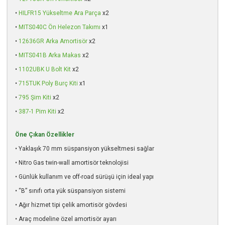
•
HILFR15 Yükseltme Ara Parça
x2
•
MITS040C Ön Helezon Takımı
x1
•
12636GR Arka Amortisör
x2
•
MITS041B Arka Makas
x2
•
1102UBK U Bolt Kit
x2
•
715TUK Poly Burç Kiti
x1
•
795 Şim Kiti
x2
•
387-1 Pim Kiti
x2
Öne Çıkan Özellikler
• Yaklaşık 70 mm süspansiyon yükseltmesi sağlar
• Nitro Gas twin-wall amortisör teknolojisi
• Günlük kullanım ve off-road sürüşü için ideal yapı
• “B” sınıfı orta yük süspansiyon sistemi
• Ağır hizmet tipi çelik amortisör gövdesi
• Araç modeline özel amortisör ayarı