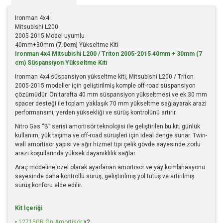
Ironman 4x4
Mitsubishi L200
2005-2015 Model uyumlu
40mm+30mm (
7.0cm
) Yükseltme Kiti
Ironman 4x4 Mitsubishi L200 / Triton 2005-2015 40mm + 30mm (7
cm) Süspansiyon Yükseltme Kiti
Ironman 4x4 süspansiyon yükseltme kiti, Mitsubishi L200 / Triton
2005-2015 modeller için geliştirilmiş komple off-road süspansiyon
çözümüdür. Ön tarafta 40 mm süspansiyon yükseltmesi ve ek 30 mm
spacer desteği ile toplam yaklaşık 70 mm yükseltme sağlayarak arazi
performansını, yerden yüksekliği ve sürüş kontrolünü artırır.
Nitro Gas “B” serisi amortisör teknolojisi ile geliştirilen bu kit; günlük
kullanım, yük taşıma ve off-road sürüşleri için ideal denge sunar. Twin-
wall amortisör yapısı ve ağır hizmet tipi çelik gövde sayesinde zorlu
arazi koşullarında yüksek dayanıklılık sağlar.
Araç modeline özel olarak ayarlanan amortisör ve yay kombinasyonu
sayesinde daha kontrollü sürüş, geliştirilmiş yol tutuş ve artırılmış
sürüş konforu elde edilir.
Kit İçeriği
•
12715GR Ön Amortisör
x2