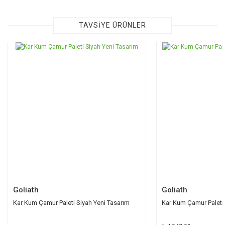
konularda yetersiz gördüğünüz noktaları öneri formunu
kullanarak tarafımıza iletebilirsiniz.
Görüş ve önerileriniz için teşekkür ederiz.
TAVSİYE ÜRÜNLER
Ürün resmi kalitesiz, bozuk veya görüntülenemiyor.
Ürün açıklamasında eksik bilgiler bulunuyor.
Ürün bilgilerinde hatalar bulunuyor.
Ürün fiyatı diğer sitelerden daha pahalı.
Bu ürüne benzer farklı alternatifler olmalı.
Gönder
Goliath
Goliath
Kar Kum Çamur Paleti Siyah Yeni Tasarım
Kar Kum Çamur Paleti 