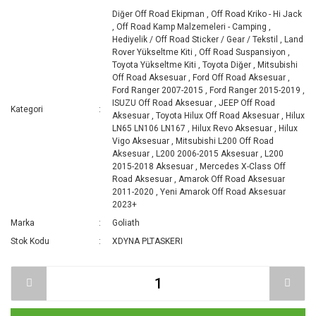
Diğer Off Road Ekipman
,
Off Road Kriko - Hi Jack
,
Off Road Kamp Malzemeleri - Camping
,
Hediyelik / Off Road Sticker / Gear / Tekstil
,
Land
Rover Yükseltme Kiti
,
Off Road Suspansiyon
,
Toyota Yükseltme Kiti
,
Toyota Diğer
,
Mitsubishi
Off Road Aksesuar
,
Ford Off Road Aksesuar
,
Ford Ranger 2007-2015
,
Ford Ranger 2015-2019
,
ISUZU Off Road Aksesuar
,
JEEP Off Road
Kategori
Aksesuar
,
Toyota Hilux Off Road Aksesuar
,
Hilux
LN65 LN106 LN167
,
Hilux Revo Aksesuar
,
Hilux
Vigo Aksesuar
,
Mitsubishi L200 Off Road
Aksesuar
,
L200 2006-2015 Aksesuar
,
L200
2015-2018 Aksesuar
,
Mercedes X-Class Off
Road Aksesuar
,
Amarok Off Road Aksesuar
2011-2020
,
Yeni Amarok Off Road Aksesuar
2023+
Marka
Goliath
Stok Kodu
XDYNA PLTASKERI