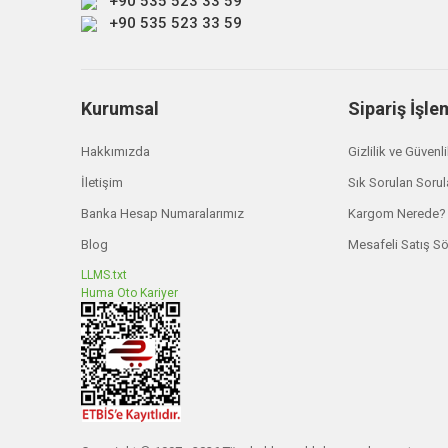
+90 535 523 33 59
+90 535 523 33 59
Kurumsal
Sipariş İşle
Telawei 4x4
Mitsubishi L200 Şnorkel 2006-2015
Hakkımızda
Gizlilik ve Güvenl
İletişim
Sık Sorulan Sorul
₺ 6.984,00
Banka Hesap Numaralarımız
Kargom Nerede?
Blog
Mesafeli Satış S
Ironman 
Mitsubish
LLMS.txt
Huma Oto Kariyer
₺ 75.66