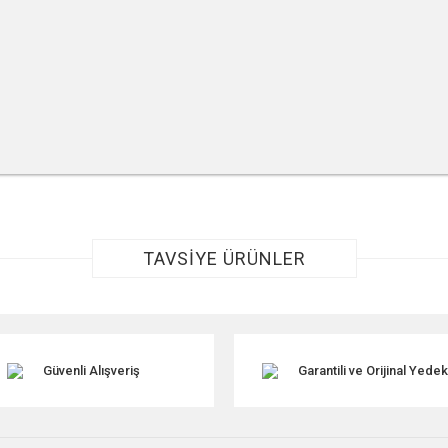
r konularda yetersiz gördüğünüz noktaları öneri formunu kullanarak tarafımıza ile
TAVSİYE ÜRÜNLER
Güvenli Alışveriş
Garantili ve Orijinal Yede