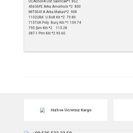
UCA050FA Üst Salıncak*1 852
45636FE Arka Amortisör *2 800
MITS041A Arka Makas*2 908
1102UBK U Bolt Kit *2 79.80
715TUK Poly Burç Kiti *1 109.74
795 Şim Kiti *2 113.28
387-1 Pim Kiti *2 93.60
Bu ürünün fiyat bilgisi, resim, ürün açıklamalarında ve diğe
Görüş ve önerileriniz için teşekkür ederiz.
Ürün resmi kalitesiz, bozuk veya görüntülenemiyor.
Ürün açıklamasında eksik bilgiler bulunuyor.
Ürün bilgilerinde hatalar bulunuyor.
Ürün fiyatı diğer sitelerden daha pahalı.
Hızlı ve Ücretsiz Kargo
Bu ürüne benzer farklı alternatifler olmalı.