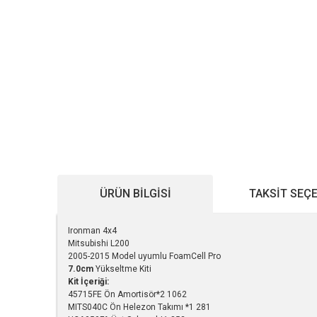
ÜRÜN BILGISI
TAKSIT SEÇ
Ironman 4x4
Mitsubishi L200
2005-2015 Model uyumlu FoamCell Pro
7.0cm
Yükseltme Kiti
Kit İçeriği:
45715FE Ön Amortisör*2 1062
MITS040C Ön Helezon Takımı *1 281