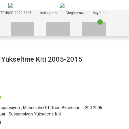
+90 535 523 33 59
+90 535 523 33 59
EFENDER 2020-2026
Instagram
Bloglarımız
Sayfalar
 Yükseltme Kiti 2005-2015
!
uspansiyon
,
Mitsubishi Off Road Aksesuar
,
L200 2006-
uar
,
Suspansiyon Yükseltme Kiti
4