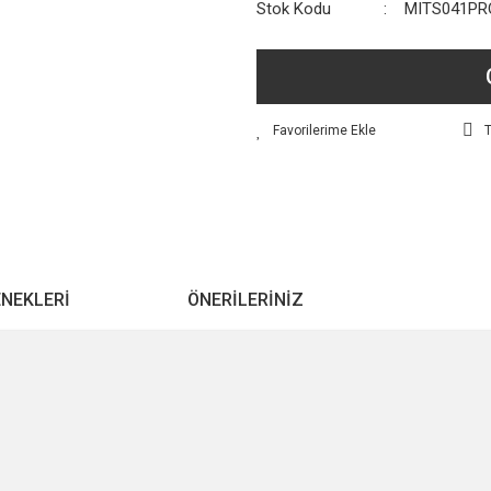
Stok Kodu
MITS041PR
T
ENEKLERI
ÖNERILERINIZ