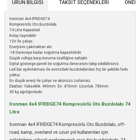
ÜRÜN BILGISI
TAKSIT SEÇENEKLERI
ÖNERI
Ironman 4x4 IFRIDGE74
Kompresörlü Oto Buzdolabı
74 Litre Kapasiteli
Kolay taşınabilir
12V ile çalışır.
Enerjisini çakmaktan alır.
-18 Dereceye kadar soğutma kapasitelidir.
Düşük voltaja karşı koruma özelliğine sahiptir.
Dijital gösterge paneli ile soğutma derecesini takip edebilirsiniz.
Led bar aydınlatması ile evinizdeki buzdolabından hiç bir şekilde farkı
yoktur.
En düşük enerji ile çalışır ve akünüzü zorlamaz.
Ebatları: Yükseklik: 490mm En: 470mm Uzunluk: 785mm
30 kg ağırlığındadır.
Ironman 4x4 IFRIDGE74 Kompresörlü Oto Buzdolabı 74
Litre
Ironman 4x4 IFRIDGE74 Kompresörlü Oto Buzdolabı, off-
road, kamp, overland ve uzun yol kullanımları için
geliştirilmiş yüksek performanslı araç tipi buzdolabıdır. 74