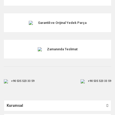
Bu ürüne benzer farklı alternatifler olmalı.
Garantili ve Orijinal Yedek Parça
Gönder
Zamanında Teslimat
+90 535 523 33 59
+90 535 523 33 59
Kurumsal