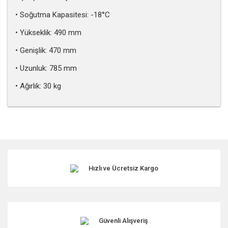
• Soğutma Kapasitesi: -18°C
• Yükseklik: 490 mm
• Genişlik: 470 mm
• Uzunluk: 785 mm
• Ağırlık: 30 kg
Bu ürünün fiyat bilgisi, resim, ürün açıklamalarında ve diğer
konularda yetersiz gördüğünüz noktaları öneri formunu
kullanarak tarafımıza iletebilirsiniz.
Görüş ve önerileriniz için teşekkür ederiz.
Hızlı ve Ücretsiz Kargo
Ürün resmi kalitesiz, bozuk veya görüntülenemiyor.
Ürün açıklamasında eksik bilgiler bulunuyor.
Ürün bilgilerinde hatalar bulunuyor.
Ürün fiyatı diğer sitelerden daha pahalı.
Güvenli Alışveriş