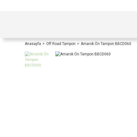
TÜRKİYE İÇİ TÜM ALIŞVERİŞLERİNİZDE KOŞULS
Anasayfa
Off Road Tampon
Amarok Ön Tampon BBCD060