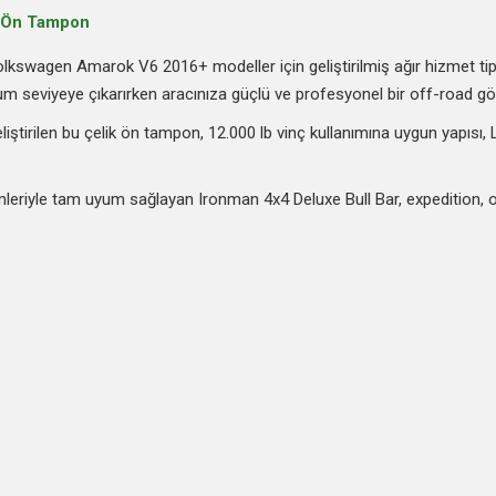
 Ön Tampon
swagen Amarok V6 2016+ modeller için geliştirilmiş ağır hizmet tip
 seviyeye çıkarırken aracınıza güçlü ve profesyonel bir off-road gö
liştirilen bu çelik ön tampon, 12.000 lb vinç kullanımına uygun yapısı, 
eriyle tam uyum sağlayan Ironman 4x4 Deluxe Bull Bar, expedition, ove