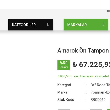
KARGO BEDAVA
UZ ŞARTSIZ
D
KATEGORİLER
MARKALAR
Amarok Ön Tampon
₺ 67.225,9
%50
indirim
6.946,68 TL den başlayan taksitlerle!!
Kategori
Off Road T
Marka
Ironman 4x
Stok Kodu
BBCD060