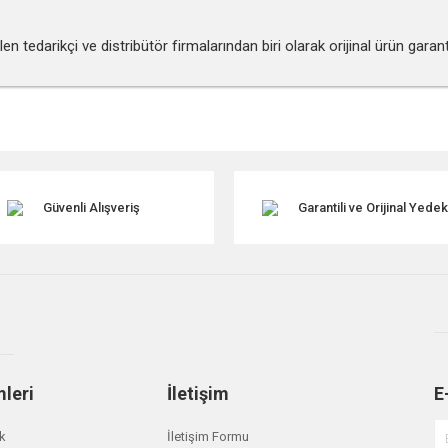
 tedarikçi ve distribütör firmalarından biri olarak orijinal ürün gara
r konularda yetersiz gördüğünüz noktaları öneri formunu kullanarak tarafımıza ile
Güvenli Alışveriş
Garantili ve Orijinal Yede
mleri
İletişim
E
Gönder
ik
İletişim Formu