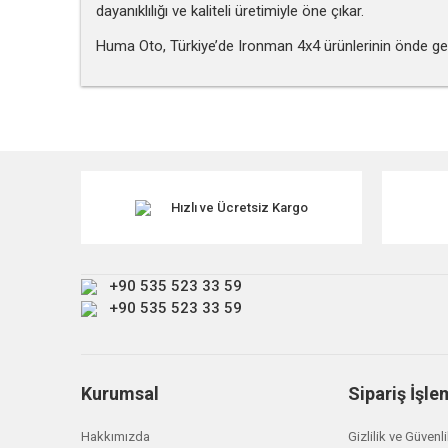
dayanıklılığı ve kaliteli üretimiyle öne çıkar.
Huma Oto, Türkiye’de Ironman 4x4 ürünlerinin önde gelen
Bu ürünün fiyat bilgisi, resim, ürün açıklamalarında ve diğe
Görüş ve önerileriniz için teşekkür ederiz.
Ürün resmi kalitesiz, bozuk veya görüntülenemiyor.
Ürün açıklamasında eksik bilgiler bulunuyor.
Hızlı ve Ücretsiz Kargo
Ürün bilgilerinde hatalar bulunuyor.
Ürün fiyatı diğer sitelerden daha pahalı.
+90 535 523 33 59
Bu ürüne benzer farklı alternatifler olmalı.
+90 535 523 33 59
Kurumsal
Sipariş İşle
Hakkımızda
Gizlilik ve Güvenl