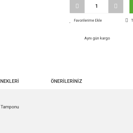
T
Aynı gün kargo
ENEKLERI
ÖNERILERINIZ
ç Tamponu