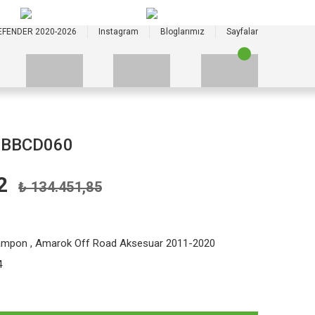
+90 535 523 33 59
+90 535 523 33 59
EFENDER 2020-2026
Instagram
Bloglarımız
Sayfalar
 BBCD060
2
₺ 134.451,85
ampon
,
Amarok Off Road Aksesuar 2011-2020
4