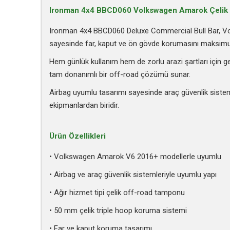
Ironman 4x4 BBCD060 Volkswagen Amarok Çelik
Ironman 4x4 BBCD060 Deluxe Commercial Bull Bar, Volk
sayesinde far, kaput ve ön gövde korumasını maksimum
Hem günlük kullanım hem de zorlu arazi şartları için ge
tam donanımlı bir off-road çözümü sunar.
Airbag uyumlu tasarımı sayesinde araç güvenlik sisteml
ekipmanlardan biridir.
Ürün Özellikleri
• Volkswagen Amarok V6 2016+ modellerle uyumlu
• Airbag ve araç güvenlik sistemleriyle uyumlu yapı
• Ağır hizmet tipi çelik off-road tamponu
• 50 mm çelik triple hoop koruma sistemi
• Far ve kaput koruma tasarımı