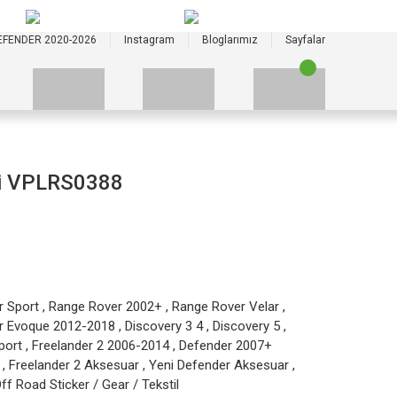
+90 535 523 33 59
+90 535 523 33 59
EFENDER 2020-2026
Instagram
Bloglarımız
Sayfalar
ti VPLRS0388
r Sport
,
Range Rover 2002+
,
Range Rover Velar
,
r Evoque 2012-2018
,
Discovery 3 4
,
Discovery 5
,
port
,
Freelander 2 2006-2014
,
Defender 2007+
,
Freelander 2 Aksesuar
,
Yeni Defender Aksesuar
,
Off Road Sticker / Gear / Tekstil