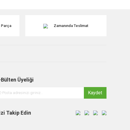
k Parça
Zamanında Teslimat
-Bülten Üyeliği
Kaydet
S0395
izi Takip Edin