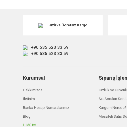
Ürün açıklamasında eksik bilgiler bulunuyor.
Ürün bilgilerinde hatalar bulunuyor.
Ürün fiyatı diğer sitelerden daha pahalı.
Hızlı ve Ücretsiz Kargo
Bu ürüne benzer farklı alternatifler olmalı.
+90 535 523 33 59
+90 535 523 33 59
Kurumsal
Sipariş İşle
Land R
Click 
Land Rover
Hakkımızda
Gizlilik ve Güvenl
Click and Go Ceket Askısı VPLRS0390
İletişim
Sık Sorulan Sorul
₺ 3.9
Banka Hesap Numaralarımız
Kargom Nerede?
₺ 8.580,00
Blog
Mesafeli Satış S
LLMS.txt