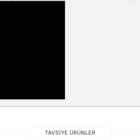
r konularda yetersiz gördüğünüz noktaları öneri formunu kullanarak tarafımıza ile
TAVSİYE ÜRÜNLER