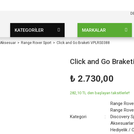
KARGO BEDAVA
UZ ŞARTSIZ
D
KATEGORİLER
MARKALAR
 Aksesuar
Range Rover Sport
Click and Go Braketi VPLRS0388
Click and Go Brake
₺ 2.730,00
282,10 TL den başlayan taksitlerle!!
Range Rove
Range Rove
Kategori
Discovery S
Aksesuarlar
Hediyelik / 