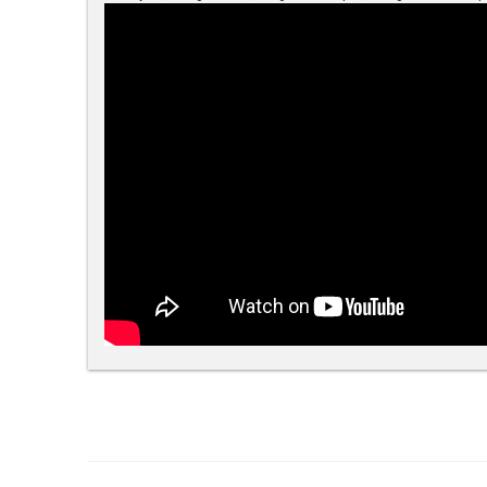
Bu ürünün fiyat bilgisi, resim, ürün açıklamalarında ve diğe
Görüş ve önerileriniz için teşekkür ederiz.
Ürün resmi kalitesiz, bozuk veya görüntülenemiyor.