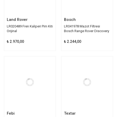
Land Rover
Bosch
LR020489 Fren Kaliperi Pim Kiti
LR041978 Mazot Filtresi
Orijinal
Bosch Range Rover Discovery
₺ 2.970,00
₺ 2.244,00
Febi
Textar