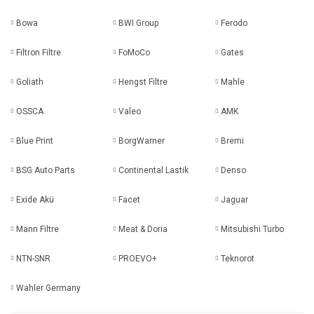
Bowa
BWI Group
Ferodo
Filtron Filtre
FoMoCo
Gates
Goliath
Hengst Filtre
Mahle
OSSCA
Valeo
AMK
Blue Print
BorgWarner
Bremi
BSG Auto Parts
Continental Lastik
Denso
Exide Akü
Facet
Jaguar
Mann Filtre
Meat & Doria
Mitsubishi Turbo
NTN-SNR
PROEVO+
Teknorot
Wahler Germany