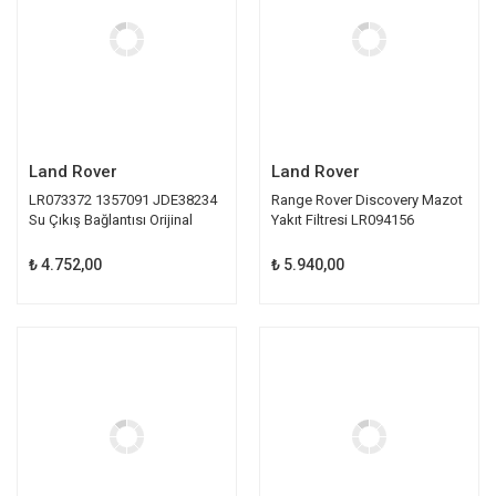
Land Rover
Land Rover
LR073372 1357091 JDE38234
Range Rover Discovery Mazot
Su Çıkış Bağlantısı Orijinal
Yakıt Filtresi LR094156
₺ 4.752,00
₺ 5.940,00