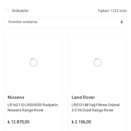
Stoktakiler
Toplam 1223 ürün
Nissens
Land Rover
LR162110 LR034553 Radyatör
LR013148 Yağ Filtresi Orijinal
Nissens Range Rover
3.0 V6 Dizel Range Rover
Discovery 5
Discovery
₺ 12.870,00
₺ 2.106,00