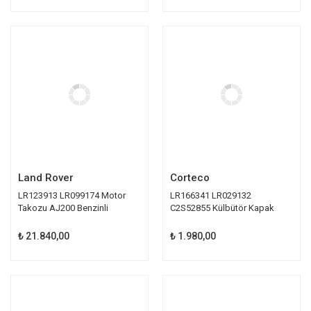
Land Rover
Corteco
LR123913 LR099174 Motor
LR166341 LR029132
Takozu AJ200 Benzinli
C2S52855 Külbütör Kapak
Contası Corteco
₺ 21.840,00
₺ 1.980,00