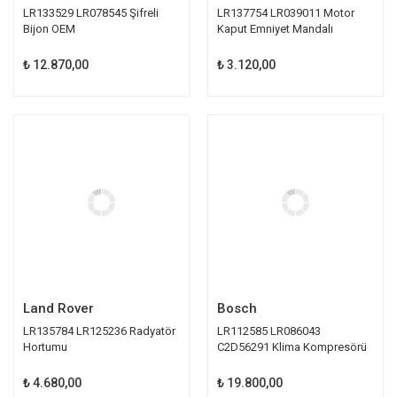
LR133529 LR078545 Şifreli
LR137754 LR039011 Motor
Bijon OEM
Kaput Emniyet Mandalı
₺ 12.870,00
₺ 3.120,00
Land Rover
Bosch
LR135784 LR125236 Radyatör
LR112585 LR086043
Hortumu
C2D56291 Klima Kompresörü
Bosch
₺ 4.680,00
₺ 19.800,00