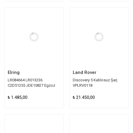
Elring
Land Rover
LR084664 LR013236
Discovery 5 Kablosuz Şarj
C2D51255 JDE10827 Egzoz
VPLRV0118
Manifold Contası
₺ 1.485,00
₺ 21.450,00