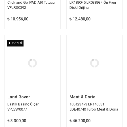
Click and Go IPAD AIR Tutucu
LR189045 LR038934 Ön Fren
VPLRS0392
Diski Orijinal
₺ 10.956,00
₺ 12.480,00
TÜKENDİ
Land Rover
Meat & Doria
Lastik Basınç Ölçer
105123473 LR140581
VPLVW0077
JDE40740 Turbo Meat & Doria
₺ 3.300,00
₺ 46.200,00