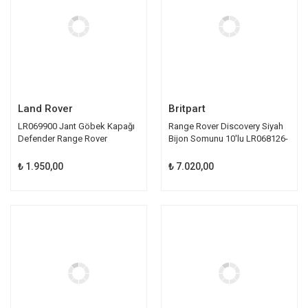
Land Rover
Britpart
LR069900 Jant Göbek Kapağı
Range Rover Discovery Siyah
Defender Range Rover
Bijon Somunu 10'lu LR068126-
Discovery
B LR173842-B
₺ 1.950,00
₺ 7.020,00