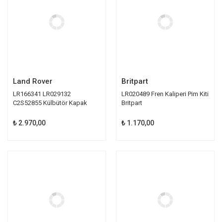
Land Rover
Britpart
LR166341 LR029132
LR020489 Fren Kaliperi Pim Kiti
C2S52855 Külbütör Kapak
Britpart
Contası Orijinal
₺ 2.970,00
₺ 1.170,00