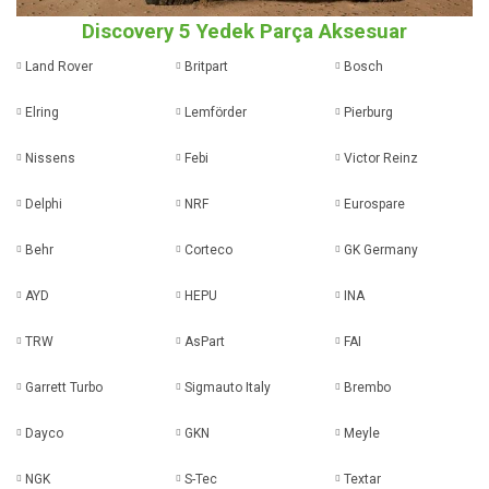
Discovery 5 Yedek Parça Aksesuar
Land Rover
Britpart
Bosch
Elring
Lemförder
Pierburg
Nissens
Febi
Victor Reinz
Delphi
NRF
Eurospare
Behr
Corteco
GK Germany
AYD
HEPU
INA
TRW
AsPart
FAI
Garrett Turbo
Sigmauto Italy
Brembo
Dayco
GKN
Meyle
NGK
S-Tec
Textar