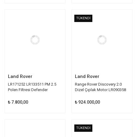
TÜKENDİ
Land Rover
Land Rover
LR171252 LR133511 PM 2.5
Range Rover Discovery 2.0
Polen Filtresi Defender
Dizel Çıplak Motor LR090358
Discovery
₺ 7.800,00
₺ 924.000,00
TÜKENDİ
TÜKENDİ