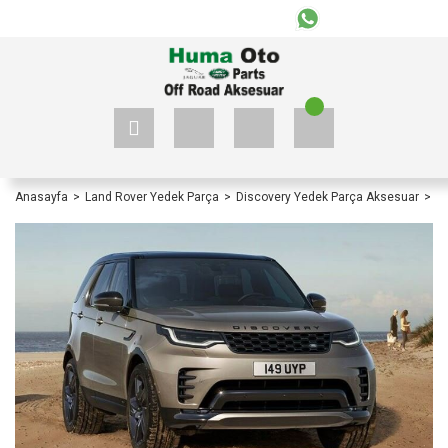
+90 535 523 33 59
+90 535 523 33 59
Anasayfa
Land Rover Yedek Parça
Discovery Yedek Parça Aksesuar
Di