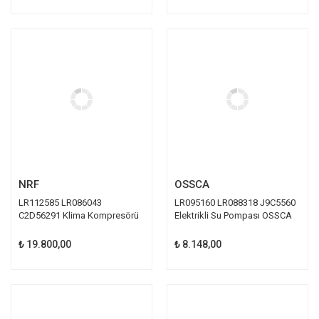
NRF
OSSCA
LR112585 LR086043
LR095160 LR088318 J9C5560
C2D56291 Klima Kompresörü
Elektrikli Su Pompası OSSCA
NRF
₺ 19.800,00
₺ 8.148,00