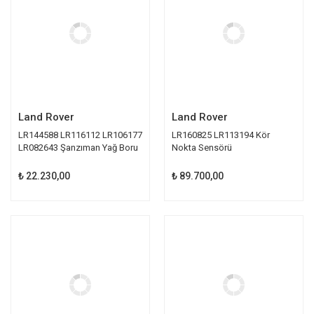
Land Rover
Land Rover
LR144588 LR116112 LR106177
LR160825 LR113194 Kör
LR082643 Şanzıman Yağ Boru
Nokta Sensörü
Takımı
₺ 22.230,00
₺ 89.700,00