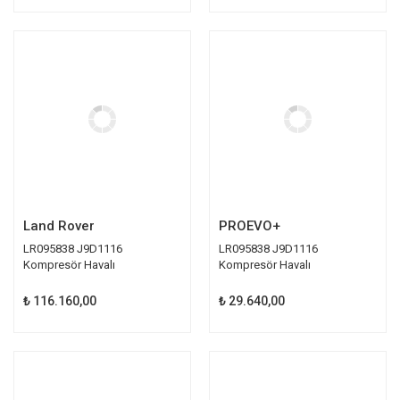
Land Rover
PROEVO+
LR095838 J9D1116
LR095838 J9D1116
Kompresör Havalı
Kompresör Havalı
Suspansiyon Orijinal
Suspansiyon Proevo+
₺ 116.160,00
₺ 29.640,00