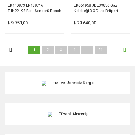
LR140873 LR138716
LR061958 JDE39856 Gaz
T4N22198 Park Sensörü Bosch
Kelebeği 3.0 Dizel Britpart
₺ 9.750,00
₺ 29.640,00
1
2
3
4
..
21
Hızlı ve Ücretsiz Kargo
Güvenli Alışveriş