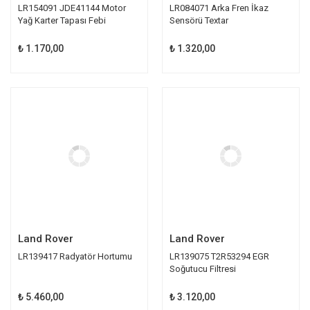
LR154091 JDE41144 Motor
LR084071 Arka Fren İkaz
Yağ Karter Tapası Febi
Sensörü Textar
₺ 1.170,00
₺ 1.320,00
Land Rover
Land Rover
LR139417 Radyatör Hortumu
LR139075 T2R53294 EGR
Soğutucu Filtresi
₺ 5.460,00
₺ 3.120,00