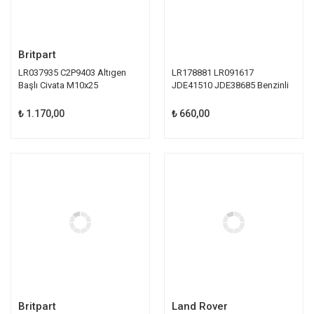
Britpart
LR037935 C2P9403 Altıgen
LR178881 LR091617
Başlı Civata M10x25
JDE41510 JDE38685 Benzinli
Buji Champion
₺ 1.170,00
₺ 660,00
Britpart
Land Rover