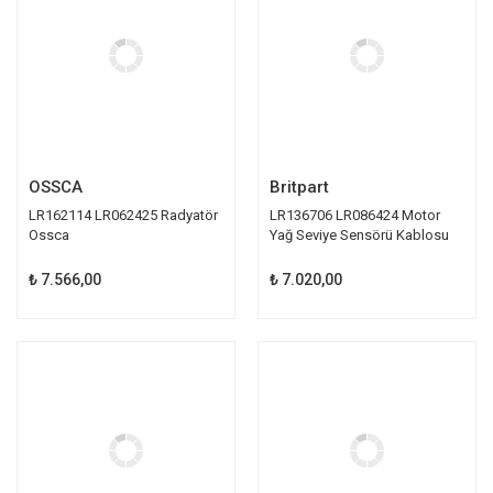
OSSCA
Britpart
LR162114 LR062425 Radyatör
LR136706 LR086424 Motor
Ossca
Yağ Seviye Sensörü Kablosu
Britpart
₺ 7.566,00
₺ 7.020,00