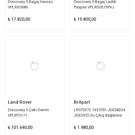
Discovery 5 Bagaj Havuzu
Discovery 5 Bagaj Lastik
VPLRS0386
Paspas VPLRS0373PVJ
₺ 17.820,00
₺ 19.800,00
Land Rover
Britpart
Discovery 5 Çeki Demiri
LR073372 1357091 JDE38234
VPLRT0171
JDE3972 Su Çıkış Bağlantısı
Britpart
₺ 101.640,00
₺ 1.980,00