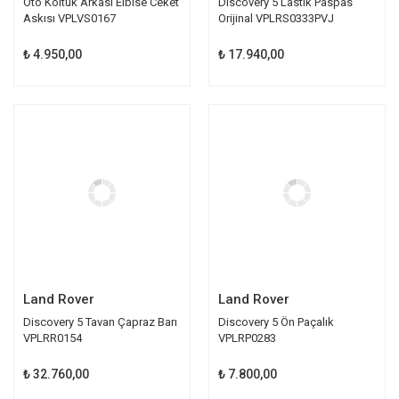
Oto Koltuk Arkası Elbise Ceket
Discovery 5 Lastik Paspas
Askısı VPLVS0167
Orijinal VPLRS0333PVJ
₺ 4.950,00
₺ 17.940,00
Land Rover
Land Rover
Discovery 5 Tavan Çapraz Barı
Discovery 5 Ön Paçalık
VPLRR0154
VPLRP0283
₺ 32.760,00
₺ 7.800,00