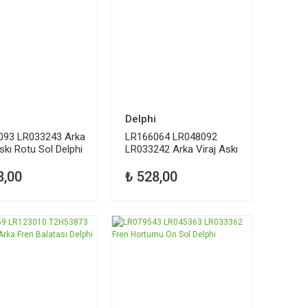
i
Delphi
093 LR033243 Arka
LR166064 LR048092
Askı Rotu Sol Delphi
LR033242 Arka Viraj Askı
Rotu Sağ Delphi
8,00
₺ 528,00