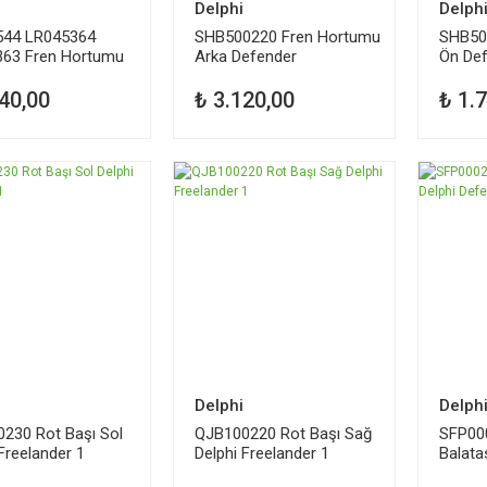
Delphi
Delph
544 LR045364
SHB500220 Fren Hortumu
SHB50
63 Fren Hortumu
Arka Defender
Ön De
 Delphi
40,00
₺ 3.120,00
₺ 1.
Delphi
Delph
230 Rot Başı Sol
QJB100220 Rot Başı Sağ
SFP00
Freelander 1
Delphi Freelander 1
Balata