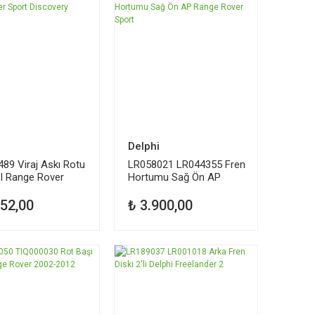
i
Delphi
89 Viraj Askı Rotu
LR058021 LR044355 Fren
I Range Rover
Hortumu Sağ Ön AP
Discovery
Range Rover Sport
452,00
₺ 3.900,00