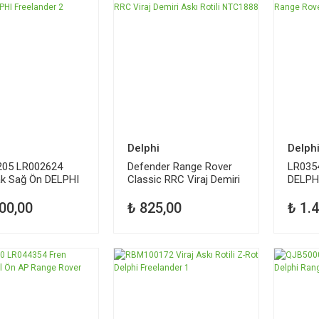
Delphi
Delph
205 LR002624
Defender Range Rover
LR0354
ak Sağ Ön DELPHI
Classic RRC Viraj Demiri
DELPH
nder 2
Askı Rotili NTC1888
Sport 
00,00
₺ 825,00
₺ 1.