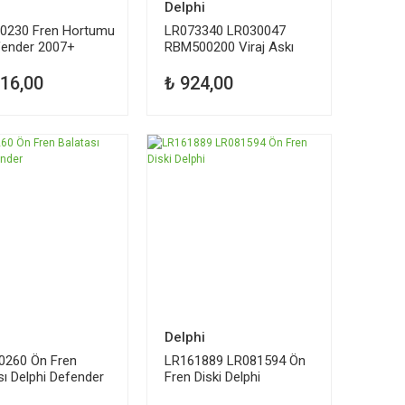
i
Delphi
0230 Fren Hortumu
LR073340 LR030047
fender 2007+
RBM500200 Viraj Askı
Rotu DELPHI
716,00
₺ 924,00
i
Delphi
0260 Ön Fren
LR161889 LR081594 Ön
sı Delphi Defender
Fren Diski Delphi