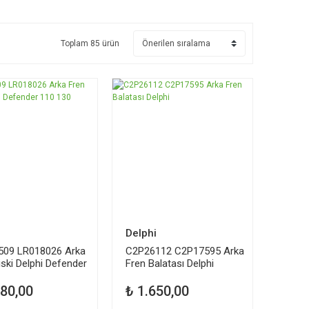
Toplam 85 ürün
i
Delphi
509 LR018026 Arka
C2P26112 C2P17595 Arka
iski Delphi Defender
Fren Balatası Delphi
30
280,00
₺ 1.650,00