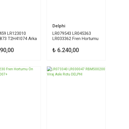
i
Delphi
459 LR123010
LR079543 LR045363
873 T2H41074 Arka
LR033362 Fren Hortumu
alatası Delphi
Ön Sol Delphi
290,00
₺ 6.240,00