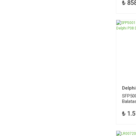
₺ 85
Delphi
SFP500
Balatas
Discov
₺ 1.5