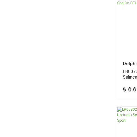
Delphi
LR007
Salınc
Freela
₺ 6.6