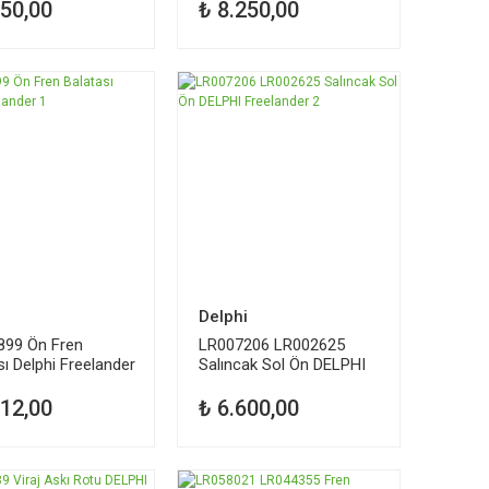
650,00
₺ 8.250,00
i
Delphi
899 Ön Fren
LR007206 LR002625
sı Delphi Freelander
Salıncak Sol Ön DELPHI
Freelander 2
112,00
₺ 6.600,00