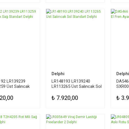
Delphi
Delph
192 LR139239
LR148193 LR139240
DA546
59 Üst Salıncak
LR113265 Üst Salıncak Sol
SXR000
andart Delphi
Standart Delphi
Tamir K
20,00
₺ 7.920,00
₺ 3.