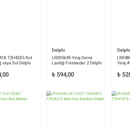
Delphi
Delph
418 T2H4205 Rot
LR005649 Viraj Demir
LR048
ğ veya Sol Delphi
Lastiği Freelander 2 Delphi
Viraj 
4,00
₺ 594,00
₺ 52