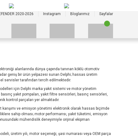
+90 535 523 33 59
+90 535 523 33 59
EFENDER 2020-2026
Instagram
Bloglarımız
Sayfalar
lektroniği alanlarında dünya çapında tanınan köklü otomotiv
 kadar geniş bir ürün yelpazesi sunan Delphi; hassas üretim
l servisler tarafından tercih edilmektedir.
delleri için Delphi marka yakıt sistemi ve motor yönetim
asınç yakıt pompaları, yakıt filtre sensörleri, basınç sensörleri,
nik kontrol parçaları yer almaktadır.
t karışımı ve emisyon yönetimi elektronik olarak hassas biçimde
elliklere sahip olması; motor performansı, yakıt tüketimi, emisyon
 konusundaki mühendislik deneyimiyle orijinal ekipman
odeli, üretim yılı, motor seçeneği, şasi numarası veya OEM parça