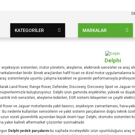
KARGO BEDAVA
UZ ŞARTSIZ
D
KATEGORİLER
MARKALAR
Delphi
ıt enjeksiyon sistemleri, motor yönetimi, ateşleme, elektronik sensörler ve araç e
markalarından biridir. Binek araçlardan hafif ticari ve dizel motor uygulamalarına
 araç sistemleriyle uyumlu çalışma karakteri ve güvenilir performansıyla profesyone
larak Land Rover, Range Rover, Defender, Discovery, Discovery Sport ve Jaguar mo
müşterilerimizle buluşturuyoruz. Delphi ürün gamında enjektörler, yüksek ve düşük b
antrik mili sensörleri, ateşleme bobinleri, EGR sistemi bileşenleri ve çeşitli elektro
 Rover ve Jaguar motorlarında yakıt basıncı, enjeksiyon zamanlaması, hava-yakı
ir. Bu nedenle kullanılan sensörlerin ve yakıt sistemi parçalarının doğru teknik öz
 uzun süreli güvenilirlik açısından büyük önem taşır. Delphi, otomotiv sistemleri
na yakın kaliteli aftermarket çözümler sunmaktadır.
uygun
Delphi yedek parçalarını
bu sayfada inceleyebilir; ürün uyumluluğunu araç m