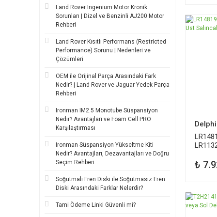
Land Rover Ingenium Motor Kronik
Sorunları | Dizel ve Benzinli AJ200 Motor
Rehberi
Land Rover Kısıtlı Performans (Restricted
Performance) Sorunu | Nedenleri ve
Çözümleri
OEM ile Orijinal Parça Arasındaki Fark
Nedir? | Land Rover ve Jaguar Yedek Parça
Rehberi
Ironman IM2.5 Monotube Süspansiyon
Nedir? Avantajları ve Foam Cell PRO
Delphi
Karşılaştırması
LR148
LR1132
Ironman Süspansiyon Yükseltme Kiti
Sağ St
Nedir? Avantajları, Dezavantajları ve Doğru
₺ 7.9
Seçim Rehberi
Soğutmalı Fren Diski ile Soğutmasız Fren
Diski Arasındaki Farklar Nelerdir?
Tami Ödeme Linki Güvenli mi?