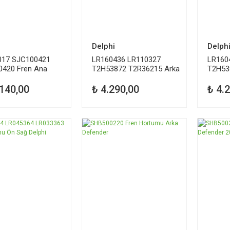
Delphi
Delph
017 SJC100421
LR160436 LR110327
LR160
420 Fren Ana
T2H53872 T2R36215 Arka
T2H53
 Defender
Fren Balatası Delphi
Fren B
.140,00
₺ 4.290,00
₺ 4.