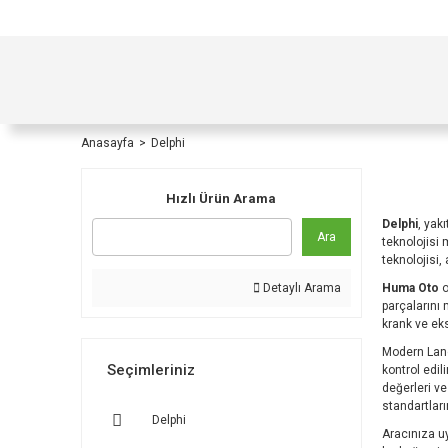
TÜRKİYE İÇİ TÜM ALIŞVERİŞLERİNİZDE KOŞULS
Anasayfa
Delphi
Hızlı Ürün Arama
Delphi
, yak
Ara
teknolojisi 
teknolojisi,
Huma Oto
o
Detaylı Arama
parçalarını 
krank ve eks
Modern Land
Seçimleriniz
kontrol edil
değerleri ve
standartları
Delphi
Aracınıza 