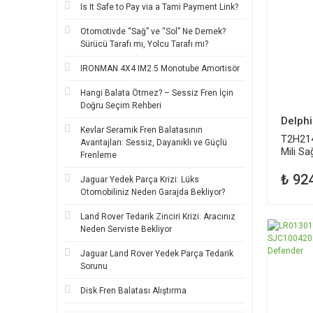
Is It Safe to Pay via a Tami Payment Link?
Otomotivde “Sağ” ve “Sol” Ne Demek?
Sürücü Tarafı mı, Yolcu Tarafı mı?
IRONMAN 4X4 IM2.5 Monotube Amortisör
Hangi Balata Ötmez? – Sessiz Fren İçin
Doğru Seçim Rehberi
Delphi
Kevlar Seramik Fren Balatasının
T2H21
Avantajları: Sessiz, Dayanıklı ve Güçlü
Mili Sa
Frenleme
₺ 92
Jaguar Yedek Parça Krizi: Lüks
Otomobiliniz Neden Garajda Bekliyor?
Land Rover Tedarik Zinciri Krizi: Aracınız
Neden Serviste Bekliyor
Jaguar Land Rover Yedek Parça Tedarik
Sorunu
Disk Fren Balatası Alıştırma