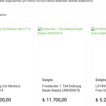
den doğrulamak için Huma Oto’nun teknik ekibinden destek alabilirsiniz.
akiler
Delphi
Delph
j Üst Merkezi
Freelander 1 Td4 Debriyaj
LR189
14
Baskı Balata URB500070
Fren D
110 1
00,00
₺ 11.700,00
₺ 5.