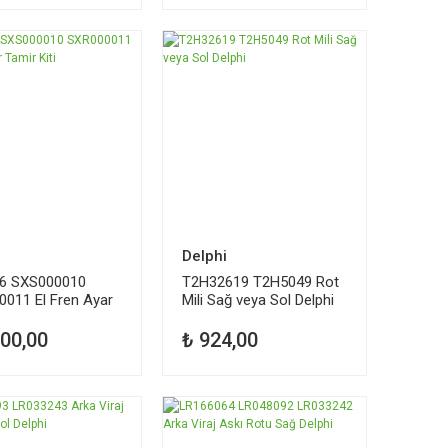
i
Delphi
6 SXS000010
T2H32619 T2H5049 Rot
011 El Fren Ayar
Mili Sağ veya Sol Delphi
iti
900,00
₺ 924,00