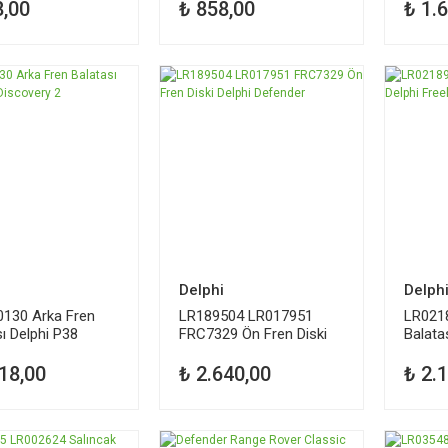
8,00
₺ 858,00
₺ 1.
Delphi
Delph
130 Arka Fren
LR189504 LR017951
LR021
ı Delphi P38
FRC7329 Ön Fren Diski
Balata
ery 2
Delphi Defender
1
18,00
₺ 2.640,00
₺ 2.