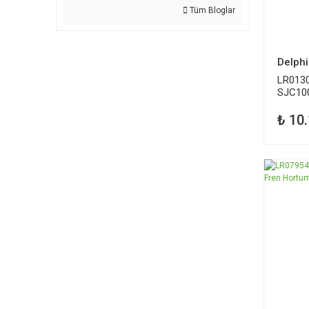
Tüm Bloglar
Delphi
LR013
SJC100
Merkez
₺ 10