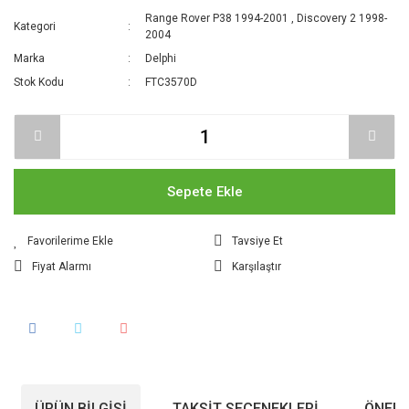
Range Rover P38 1994-2001
,
Discovery 2 1998-
Kategori
2004
Marka
Delphi
Stok Kodu
FTC3570D
Sepete Ekle
Tavsiye Et
Fiyat Alarmı
Karşılaştır
ÜRÜN BILGISI
TAKSIT SEÇENEKLERI
ÖNERI