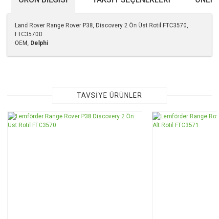
Land Rover Range Rover P38, Discovery 2 Ön Üst Rotil FTC3570,
FTC3570D
OEM,
Delphi
Bu ürünün fiyat bilgisi, resim, ürün açıklamalarında ve diğer
konularda yetersiz gördüğünüz noktaları öneri formunu
kullanarak tarafımıza iletebilirsiniz.
Görüş ve önerileriniz için teşekkür ederiz.
TAVSİYE ÜRÜNLER
Ürün resmi kalitesiz, bozuk veya görüntülenemiyor.
Ürün açıklamasında eksik bilgiler bulunuyor.
Ürün bilgilerinde hatalar bulunuyor.
Ürün fiyatı diğer sitelerden daha pahalı.
Bu ürüne benzer farklı alternatifler olmalı.