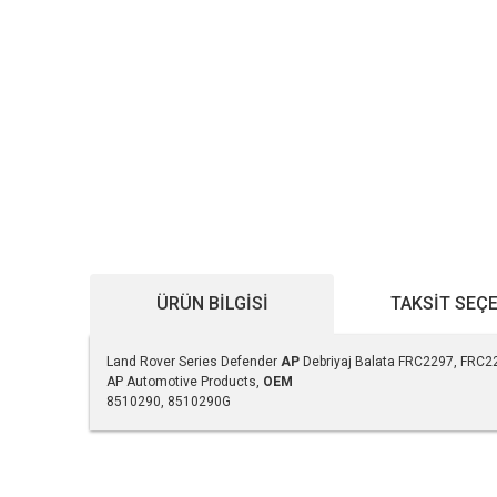
ÜRÜN BILGISI
TAKSIT SEÇ
Land Rover Series Defender
AP
Debriyaj Balata FRC2297, FRC
AP Automotive Products,
OEM
8510290, 8510290G
Bu ürünün fiyat bilgisi, resim, ürün açıklamalarında ve diğe
Görüş ve önerileriniz için teşekkür ederiz.