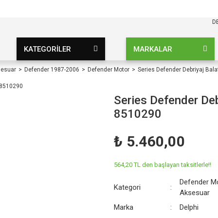
KARGO BEDAVA
UZ ŞARTSIZ
D
KATEGORİLER
MARKALAR
sesuar
Defender 1987-2006
Defender Motor
Series Defender Debriyaj Ba
Series Defender De
8510290
₺ 5.460,00
564,20 TL den başlayan taksitlerle!!
Defender M
Kategori
Aksesuar
Marka
Delphi