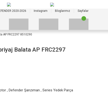
+90 535 523 33 59
+90 535 523 33 59
EFENDER 2020-2026
Instagram
Bloglarımız
Sayfalar
lata AP FRC2297 8510290
briyaj Balata AP FRC2297
otor
,
Defender Şanzıman
,
Series Yedek Parça