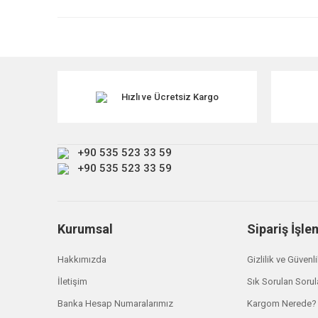
Ürün resmi kalitesiz, bozuk veya görüntülenemiyor.
Ürün açıklamasında eksik bilgiler bulunuyor.
Ürün bilgilerinde hatalar bulunuyor.
Ürün fiyatı diğer sitelerden daha pahalı.
Hızlı ve Ücretsiz Kargo
Bu ürüne benzer farklı alternatifler olmalı.
+90 535 523 33 59
+90 535 523 33 59
Kurumsal
Sipariş İşle
Britpart
Hakkımızda
Gizlilik ve Güvenl
Series Defender Debriyaj Baskı 576557
İletişim
Sık Sorulan Sorul
Banka Hesap Numaralarımız
Kargom Nerede?
Britpa
₺ 4.680,00