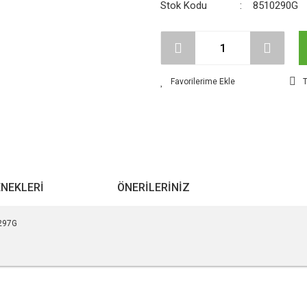
Stok Kodu
8510290G
T
ENEKLERI
ÖNERILERINIZ
2297G
r konularda yetersiz gördüğünüz noktaları öneri formunu kullanarak tarafımıza ile