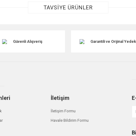
TAVSİYE ÜRÜNLER
Güvenli Alışveriş
Garantili ve Orijinal Yede
Gönder
mleri
İletişim
E
ik
İletişim Formu
ar
Havale Bildirim Formu
B
rt