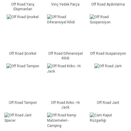
Off Road Yarış
Vinç Yedek Parça
Off Road Aydınlatma
Ekipmanları
Off Road Şnorkel
Off Road Diferansiyel
Off Road Suspansiyon
Kilidi
Off Road Tampon
Off Road Kriko - Hi
Off Road Jant
Jack