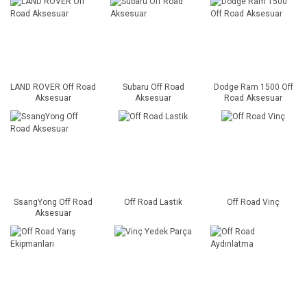
LAND ROVER Off Road
Subaru Off Road
Dodge Ram 1500 Off
Aksesuar
Aksesuar
Road Aksesuar
SsangYong Off Road
Off Road Lastik
Off Road Vinç
Aksesuar