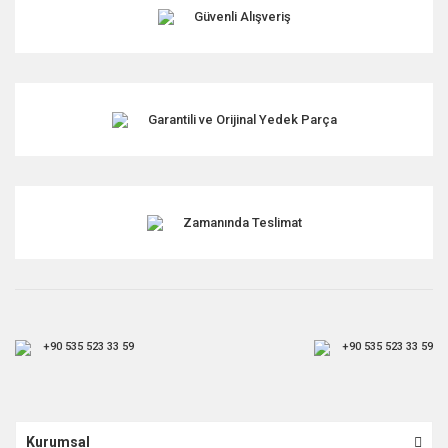
Ürün fiyatı diğer sitelerden daha pahalı.
Güvenli Alışveriş
Bu ürüne benzer farklı alternatifler olmalı.
Garantili ve Orijinal Yedek Parça
Gönder
Zamanında Teslimat
+90 535 523 33 59
+90 535 523 33 59
Kurumsal