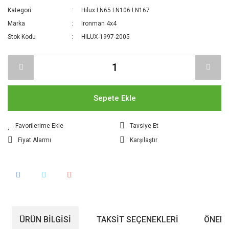
Kategori
Hilux LN65 LN106 LN167
Marka
Ironman 4x4
Stok Kodu
HILUX-1997-2005
Sepete Ekle
Tavsiye Et
Fiyat Alarmı
Karşılaştır
ÜRÜN BILGISI
TAKSIT SEÇENEKLERI
ÖNERI