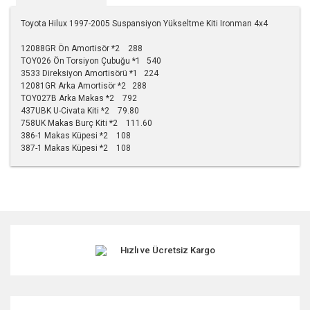
Toyota Hilux 1997-2005 Suspansiyon Yükseltme Kiti Ironman 4x4
12088GR Ön Amortisör *2 288
TOY026 Ön Torsiyon Çubuğu *1 540
3533 Direksiyon Amortisörü *1 224
12081GR Arka Amortisör *2 288
TOY027B Arka Makas *2 792
437UBK U-Civata Kiti *2 79.80
758UK Makas Burç Kiti *2 111.60
386-1 Makas Küpesi *2 108
387-1 Makas Küpesi *2 108
Bu ürünün fiyat bilgisi, resim, ürün açıklamalarında ve diğer
konularda yetersiz gördüğünüz noktaları öneri formunu
kullanarak tarafımıza iletebilirsiniz.
Görüş ve önerileriniz için teşekkür ederiz.
Hızlı ve Ücretsiz Kargo
Ürün resmi kalitesiz, bozuk veya görüntülenemiyor.
Ürün açıklamasında eksik bilgiler bulunuyor.
Ürün bilgilerinde hatalar bulunuyor.