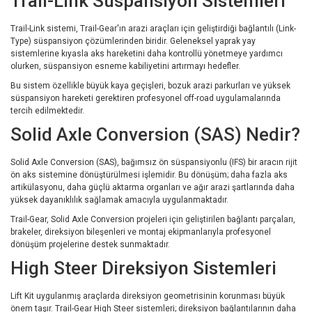
Trail-Link Süspansiyon Sistemleri
Trail-Link sistemi, Trail-Gear'ın arazi araçları için geliştirdiği bağlantılı (Link-
Type) süspansiyon çözümlerinden biridir. Geleneksel yaprak yay
sistemlerine kıyasla aks hareketini daha kontrollü yönetmeye yardımcı
olurken, süspansiyon esneme kabiliyetini artırmayı hedefler.
Bu sistem özellikle büyük kaya geçişleri, bozuk arazi parkurları ve yüksek
süspansiyon hareketi gerektiren profesyonel off-road uygulamalarında
tercih edilmektedir.
Solid Axle Conversion (SAS) Nedir?
Solid Axle Conversion (SAS), bağımsız ön süspansiyonlu (IFS) bir aracın rijit
ön aks sistemine dönüştürülmesi işlemidir. Bu dönüşüm; daha fazla aks
artikülasyonu, daha güçlü aktarma organları ve ağır arazi şartlarında daha
yüksek dayanıklılık sağlamak amacıyla uygulanmaktadır.
Trail-Gear, Solid Axle Conversion projeleri için geliştirilen bağlantı parçaları,
brakeler, direksiyon bileşenleri ve montaj ekipmanlarıyla profesyonel
dönüşüm projelerine destek sunmaktadır.
High Steer Direksiyon Sistemleri
Lift Kit uygulanmış araçlarda direksiyon geometrisinin korunması büyük
önem taşır. Trail-Gear High Steer sistemleri; direksiyon bağlantılarının daha