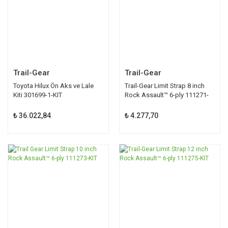
Trail-Gear
Trail-Gear
Toyota Hilux Ön Aks ve Lale
Trail-Gear Limit Strap 8 inch
Kiti 301699-1-KIT
Rock Assault™ 6-ply 111271-
KIT
₺ 36.022,84
₺ 4.277,70