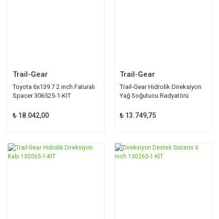
Trail-Gear
Trail-Gear
Toyota 6x139.7 2 inch Faturalı
Trail-Gear Hidrolik Direksiyon
Spacer 306525-1-KIT
Yağ Soğutucu Radyatörü
130516-1
₺ 18.042,00
₺ 13.749,75