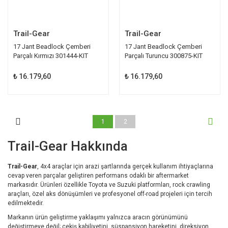
Trail-Gear
Trail-Gear
17 Jant Beadlock Çemberi
17 Jant Beadlock Çemberi
Parçalı Kırmızı 301444-KIT
Parçalı Turuncu 300875-KIT
₺ 16.179,60
₺ 16.179,60
1
2
Trail-Gear Hakkında
Trail-Gear
, 4x4 araçlar için arazi şartlarında gerçek kullanım ihtiyaçlarına
cevap veren parçalar geliştiren performans odaklı bir aftermarket
markasıdır. Ürünleri özellikle Toyota ve Suzuki platformları, rock crawling
araçları, özel aks dönüşümleri ve profesyonel off-road projeleri için tercih
edilmektedir.
Markanın ürün geliştirme yaklaşımı yalnızca aracın görünümünü
değiştirmeye değil; çekiş kabiliyetini, süspansiyon hareketini, direksiyon