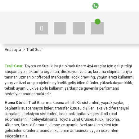
+90 535 523 33 59
+90 535 523 33 59
Anasayfa
Trail-Gear
Trail-Gear
, Toyota ve Suzuki başta olmak üzere 4x4 araçlar için geliştirdiği
süspansiyon, aktarma organları, direksiyon ve araç koruma ekipmanlarıyla
tanınan uzman bir off-road markasıdır. Rock crawling, yoğun arazi kullanımı,
yarış ve özel araç projelerine yönelik geliştirilen ürünler; yüksek dayanıklılık,
teknik uyumluluk ve zorlu kullanım şartlarında güvenilir performans
hedefiyle tasarlanmaktadır.
Huma Oto
'da Trail-Gear markasına ait Lift Kit sistemleri, yaprak yaylar,
bağlantılı süspansiyon kitleri, transfer kutusu dişlileri, aks ve diferansiyel
parçaları, direksiyon sistemleri, beadlock jantlar ve çeşitli off-road
ekipmanlarını inceleyebilirsiniz. Toyota Land Cruiser, Hilux, Tacoma,
4Runner, Suzuki Samurai, Jimny ve uyumlu özel arazi projeleri için
geliştirilen ürünler arasından kullanım amacınıza uygun çözümleri
seçebilirsiniz.