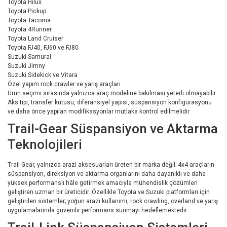
Toyota Hilux
Toyota Pickup
Toyota Tacoma
Toyota 4Runner
Toyota Land Cruiser
Toyota FJ40, FJ60 ve FJ80
Suzuki Samurai
Suzuki Jimny
Suzuki Sidekick ve Vitara
Özel yapım rock crawler ve yarış araçları
Ürün seçimi sırasında yalnızca araç modeline bakılması yeterli olmayabilir.
Aks tipi, transfer kutusu, diferansiyel yapısı, süspansiyon konfigürasyonu
ve daha önce yapılan modifikasyonlar mutlaka kontrol edilmelidir.
Trail-Gear Süspansiyon ve Aktarma
Teknolojileri
Trail-Gear, yalnızca arazi aksesuarları üreten bir marka değil; 4x4 araçların
süspansiyon, direksiyon ve aktarma organlarını daha dayanıklı ve daha
yüksek performanslı hâle getirmek amacıyla mühendislik çözümleri
geliştiren uzman bir üreticidir. Özellikle Toyota ve Suzuki platformları için
geliştirilen sistemler; yoğun arazi kullanımı, rock crawling, overland ve yarış
uygulamalarında güvenilir performans sunmayı hedeflemektedir.