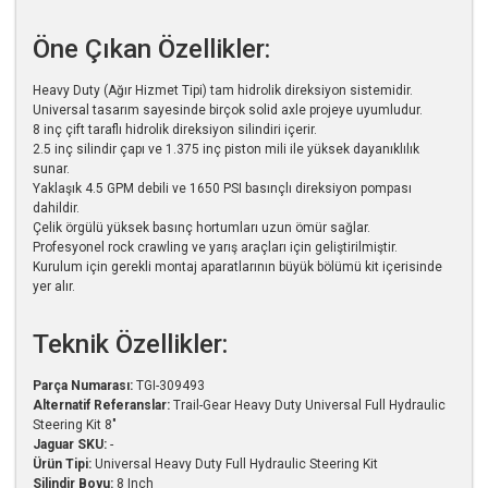
Öne Çıkan Özellikler:
Heavy Duty (Ağır Hizmet Tipi) tam hidrolik direksiyon sistemidir.
Universal tasarım sayesinde birçok solid axle projeye uyumludur.
8 inç çift taraflı hidrolik direksiyon silindiri içerir.
2.5 inç silindir çapı ve 1.375 inç piston mili ile yüksek dayanıklılık
sunar.
Yaklaşık 4.5 GPM debili ve 1650 PSI basınçlı direksiyon pompası
dahildir.
Çelik örgülü yüksek basınç hortumları uzun ömür sağlar.
Profesyonel rock crawling ve yarış araçları için geliştirilmiştir.
Kurulum için gerekli montaj aparatlarının büyük bölümü kit içerisinde
yer alır.
Teknik Özellikler:
Parça Numarası:
TGI-309493
Alternatif Referanslar:
Trail-Gear Heavy Duty Universal Full Hydraulic
Steering Kit 8"
Jaguar SKU:
-
Ürün Tipi:
Universal Heavy Duty Full Hydraulic Steering Kit
Silindir Boyu:
8 Inch