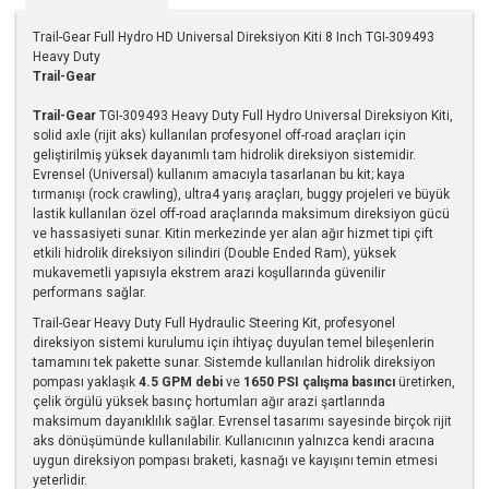
Trail-Gear Full Hydro HD Universal Direksiyon Kiti 8 Inch TGI-309493
Heavy Duty
Trail-Gear
Trail-Gear
TGI-309493 Heavy Duty Full Hydro Universal Direksiyon Kiti,
solid axle (rijit aks) kullanılan profesyonel off-road araçları için
geliştirilmiş yüksek dayanımlı tam hidrolik direksiyon sistemidir.
Evrensel (Universal) kullanım amacıyla tasarlanan bu kit; kaya
tırmanışı (rock crawling), ultra4 yarış araçları, buggy projeleri ve büyük
lastik kullanılan özel off-road araçlarında maksimum direksiyon gücü
ve hassasiyeti sunar. Kitin merkezinde yer alan ağır hizmet tipi çift
etkili hidrolik direksiyon silindiri (Double Ended Ram), yüksek
mukavemetli yapısıyla ekstrem arazi koşullarında güvenilir
performans sağlar.
Trail-Gear Heavy Duty Full Hydraulic Steering Kit, profesyonel
direksiyon sistemi kurulumu için ihtiyaç duyulan temel bileşenlerin
tamamını tek pakette sunar. Sistemde kullanılan hidrolik direksiyon
pompası yaklaşık
4.5 GPM debi
ve
1650 PSI çalışma basıncı
üretirken,
çelik örgülü yüksek basınç hortumları ağır arazi şartlarında
maksimum dayanıklılık sağlar. Evrensel tasarımı sayesinde birçok rijit
aks dönüşümünde kullanılabilir. Kullanıcının yalnızca kendi aracına
uygun direksiyon pompası braketi, kasnağı ve kayışını temin etmesi
yeterlidir.