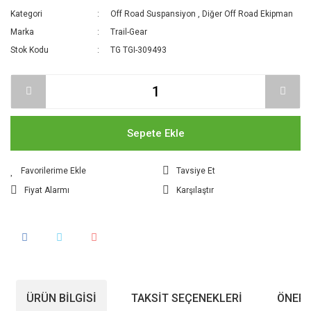
Kategori
Off Road Suspansiyon
,
Diğer Off Road Ekipman
Marka
Trail-Gear
Stok Kodu
TG TGI-309493
Sepete Ekle
Tavsiye Et
Fiyat Alarmı
Karşılaştır
ÜRÜN BILGISI
TAKSIT SEÇENEKLERI
ÖNERI