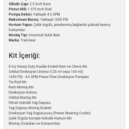
Silindir Çapı:
2.5 Inch Bore
Piston Mili:
1.375 Inch Rod
Pompa Debisi:
Yaklaşık 4.5 GPM
Maksimum Basınç:
Yaklaşık 1650 PSI
Hortum Yapısı:
Çelik örgülü, preslenmiş bağlantılı yüksek basınç
hortumları
Montaj Tipi:
Universal Solid Axle
Marka:
Trail-Gear
Kit İçeriği:
8 inç Heavy Duty Double Ended Ram ve Clevis Kiti
Orbital Direksiyon Ünitesi (125 ml veya 160 ml)
1650 PSI - 4.5 GPM Power Flow Direksiyon Pompası
Tie Rod Kiti
Ram Montaj Kiti
Direksiyon Kolonu
Orbital Montaj Kiti
Filtreli Hidrolik Yağ Deposu
Yağ Deposu Montaj Braketi
Direksiyon Yağ Soğutucusu (Power Steering Cooler)
Çelik Örgülü Komple Hidrolik Hortum Kiti
Montaj Civataları ve Donanımları