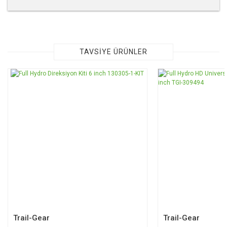
Bu ürünün fiyat bilgisi, resim, ürün açıklamalarında ve diğer
konularda yetersiz gördüğünüz noktaları öneri formunu
kullanarak tarafımıza iletebilirsiniz.
Görüş ve önerileriniz için teşekkür ederiz.
TAVSİYE ÜRÜNLER
Ürün resmi kalitesiz, bozuk veya görüntülenemiyor.
Ürün açıklamasında eksik bilgiler bulunuyor.
Ürün bilgilerinde hatalar bulunuyor.
Ürün fiyatı diğer sitelerden daha pahalı.
Bu ürüne benzer farklı alternatifler olmalı.
Gönder
Trail-Gear
Trail-Gear