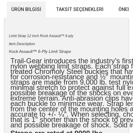
ÜRÜN BILGISI
TAKSIT SEÇENEKLERI
ÖNERI
Limit Strap 12 inch Rock Assault™ 6-ply
Item Description
ock Assault™ 6-Ply Limit Straps
R
Trail-Gear introduces the industry’s firs
nylon webbing limit straps. Each strap 
treated Chromoly Steel buckles that ha
for corrosion-resistance and ½” mounti
straps are made from 9,000 lb. test nyl
minimal stretch to protect against full 
possible breakage of the shocks on ev
extreme terrain. Anti-abrasion clips hav
each buckle to minimize wear. Strap l
from the center of the mounting holes 
accurate to +/- ¼”. When selecting, cho
that is 1” shorter than the shock to prev
and possible breakage of shock. Sold in