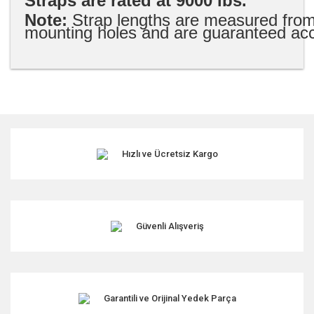
Straps are rated at 9000 lbs.
Note:
Strap lengths are measured from 
mounting holes and are guaranteed accu
Bu ürünün fiyat bilgisi, resim, ürün açıklamalarında ve diğer
konularda yetersiz gördüğünüz noktaları öneri formunu
kullanarak tarafımıza iletebilirsiniz.
Görüş ve önerileriniz için teşekkür ederiz.
Hızlı ve Ücretsiz Kargo
Ürün resmi kalitesiz, bozuk veya görüntülenemiyor.
Ürün açıklamasında eksik bilgiler bulunuyor.
Ürün bilgilerinde hatalar bulunuyor.
Ürün fiyatı diğer sitelerden daha pahalı.
Güvenli Alışveriş
Bu ürüne benzer farklı alternatifler olmalı.
Garantili ve Orijinal Yedek Parça