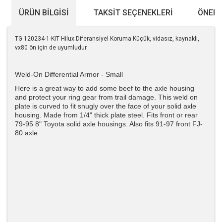
ÜRÜN BILGISI
TAKSIT SEÇENEKLERI
ÖNERI
TG 120234-1-KIT Hilux Diferansiyel Koruma Küçük, vidasız, kaynaklı,
vx80 ön için de uyumludur.
Weld-On Differential Armor - Small
Here is a great way to add some beef to the axle housing
and protect your ring gear from trail damage. This weld on
plate is curved to fit snugly over the face of your solid axle
housing. Made from 1/4" thick plate steel. Fits front or rear
79-95 8" Toyota solid axle housings. Also fits 91-97 front FJ-
80 axle.