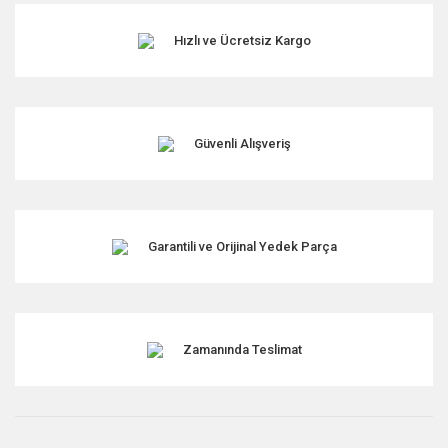
Hızlı ve Ücretsiz Kargo
Ürün resmi kalitesiz, bozuk veya görüntülenemiyor.
Ürün açıklamasında eksik bilgiler bulunuyor.
Ürün bilgilerinde hatalar bulunuyor.
Ürün fiyatı diğer sitelerden daha pahalı.
Güvenli Alışveriş
Bu ürüne benzer farklı alternatifler olmalı.
Garantili ve Orijinal Yedek Parça
Gönder
Zamanında Teslimat