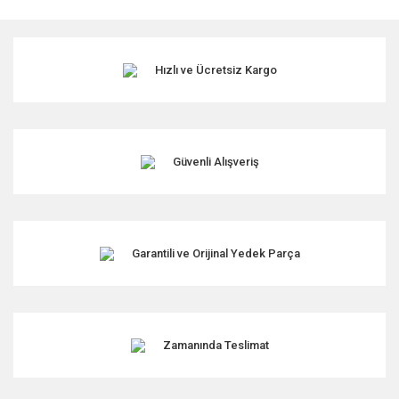
kullanarak tarafımıza iletebilirsiniz.
Görüş ve önerileriniz için teşekkür ederiz.
Hızlı ve Ücretsiz Kargo
Ürün resmi kalitesiz, bozuk veya görüntülenemiyor.
Ürün açıklamasında eksik bilgiler bulunuyor.
Ürün bilgilerinde hatalar bulunuyor.
Ürün fiyatı diğer sitelerden daha pahalı.
Güvenli Alışveriş
Bu ürüne benzer farklı alternatifler olmalı.
Garantili ve Orijinal Yedek Parça
Gönder
Zamanında Teslimat