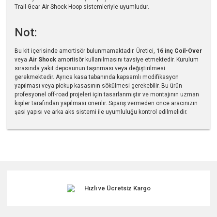
Trail-Gear Air Shock Hoop sistemleriyle uyumludur.
Not:
Bu kit içerisinde amortisör bulunmamaktadır. Üretici,
16 inç Coil-Over
veya
Air Shock
amortisör kullanılmasını tavsiye etmektedir. Kurulum
sırasında yakıt deposunun taşınması veya değiştirilmesi
gerekmektedir. Ayrıca kasa tabanında kapsamlı modifikasyon
yapılması veya pickup kasasının sökülmesi gerekebilir. Bu ürün
profesyonel off-road projeleri için tasarlanmıştır ve montajının uzman
kişiler tarafından yapılması önerilir. Sipariş vermeden önce aracınızın
şasi yapısı ve arka aks sistemi ile uyumluluğu kontrol edilmelidir.
Bu ürünün fiyat bilgisi, resim, ürün açıklamalarında ve diğer
konularda yetersiz gördüğünüz noktaları öneri formunu
kullanarak tarafımıza iletebilirsiniz.
Görüş ve önerileriniz için teşekkür ederiz.
Hızlı ve Ücretsiz Kargo
Ürün resmi kalitesiz, bozuk veya görüntülenemiyor.
Ürün açıklamasında eksik bilgiler bulunuyor.