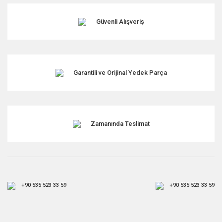
Ürün bilgilerinde hatalar bulunuyor.
Ürün fiyatı diğer sitelerden daha pahalı.
Güvenli Alışveriş
Bu ürüne benzer farklı alternatifler olmalı.
Garantili ve Orijinal Yedek Parça
Gönder
Zamanında Teslimat
+90 535 523 33 59
+90 535 523 33 59