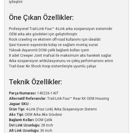
iyileştirir.
Öne Çıkan Özellikler:
Profesyonel Trail-Link Four™ 4-Link arka süspansiyon sistemidir.
OEM arka aks gövdeleri için geliştirilmiştir.
Rock crawling ve ekstrem off-road kullanımı için idealdir.
Şasi traversi sayesinde kolay ve sağlam montaj sunar.
Yüksek dayanımlı DOM çelik bağlantı kolları içerir.
8 adet Creeper Joint mafsal ile maksimum aks hareketi sağlar.
Arka süspansiyon artikülasyonunu ve çekiş performansını artırır.
Trail-Gear Air Shock Hoop sistemleriyle uyumlu çalışır.
Teknik Özellikler:
Parça Numarası:
140226-1-KIT
Alternatif Referanslar:
Trail-Link Four™ Rear Kit OEM Housing
Jaguar SKU:
-
Ürün Tipi:
4-Link (Four Link) Arka Süspansiyon Sistemi
Aks Tipi:
OEM Arka Aks Gövdesi
Bağlantı Kolları:
DOM Çelik
Üst Link Uzunluğu:
28 Inch
Alt Link Uzunluğu:
36 Inch