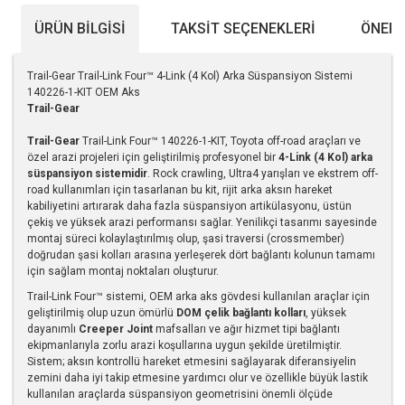
ÜRÜN BILGISI
TAKSIT SEÇENEKLERI
ÖNERI
Trail-Gear Trail-Link Four™ 4-Link (4 Kol) Arka Süspansiyon Sistemi
140226-1-KIT OEM Aks
Trail-Gear
Trail-Gear
Trail-Link Four™ 140226-1-KIT, Toyota off-road araçları ve
özel arazi projeleri için geliştirilmiş profesyonel bir
4-Link (4 Kol) arka
süspansiyon sistemidir
. Rock crawling, Ultra4 yarışları ve ekstrem off-
road kullanımları için tasarlanan bu kit, rijit arka aksın hareket
kabiliyetini artırarak daha fazla süspansiyon artikülasyonu, üstün
çekiş ve yüksek arazi performansı sağlar. Yenilikçi tasarımı sayesinde
montaj süreci kolaylaştırılmış olup, şasi traversi (crossmember)
doğrudan şasi kolları arasına yerleşerek dört bağlantı kolunun tamamı
için sağlam montaj noktaları oluşturur.
Trail-Link Four™ sistemi, OEM arka aks gövdesi kullanılan araçlar için
geliştirilmiş olup uzun ömürlü
DOM çelik bağlantı kolları
, yüksek
dayanımlı
Creeper Joint
mafsalları ve ağır hizmet tipi bağlantı
ekipmanlarıyla zorlu arazi koşullarına uygun şekilde üretilmiştir.
Sistem; aksın kontrollü hareket etmesini sağlayarak diferansiyelin
zemini daha iyi takip etmesine yardımcı olur ve özellikle büyük lastik
kullanılan araçlarda süspansiyon geometrisini önemli ölçüde