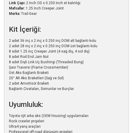
Link Çapı:
2 Inch OD x 0.250 Inch et kalınlığı
Mafsallar:
1.25 Inch Creeper Joint
Marka:
Trail-Gear
Kit İçeriği:
2 adet 36 inç x 2 inç x 0.250 inç DOM alt bağlantı kolu
2 adet 28 inç x 2 inç x 0.250 inç DOM üst bağlantı kolu
8 adet 1.25 inç Creeper Joint (4 sağ diş, 4 sol diş)
8 adet Rod End Jam Nut
8 adet Dişli Link Uç Bushingi (Threaded Bung)
Şasi Traversi (Frame Crossmember)
Üst Aks Bağlantı Braketi
20° Alt Aks Braketleri (Sağ ve Sol)
2 adet Amortisör Braketi
Bağlantı Civataları, Somunlar ve Burçlar
Uyumluluk:
Toyota rijit arka aks (OEM Housing) uygulamaları
Rock crawler projeleri
Ultra4 yarış araçları
Profesyonel off-road dönüşüm projeleri