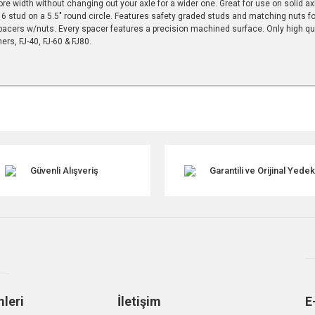
re width without changing out your axle for a wider one. Great for use on solid ax
s 6 stud on a 5.5" round circle. Features safety graded studs and matching nuts f
2 spacers w/nuts. Every spacer features a precision machined surface. Only high 
ers, FJ-40, FJ-60 & FJ80.
r konularda yetersiz gördüğünüz noktaları öneri formunu kullanarak tarafımıza ile
Güvenli Alışveriş
Garantili ve Orijinal Yede
mleri
İletişim
E