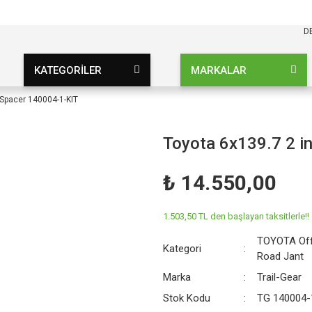
KARGO BEDAVA
UZ ŞARTSIZ
D
KATEGORİLER
MARKALAR
 Spacer 140004-1-KIT
Toyota 6x139.7 2 i
₺ 14.550,00
1.503,50 TL den başlayan taksitlerle!!
TOYOTA Off
Kategori
Road Jant
Marka
Trail-Gear
Stok Kodu
TG 140004-