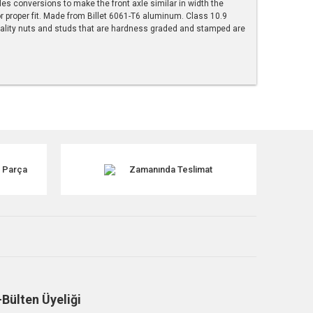
les conversions to make the front axle similar in width the
or proper fit. Made from Billet 6061-T6 aluminum. Class 10.9
quality nuts and studs that are hardness graded and stamped are
tebilirsiniz.
k Parça
Zamanında Teslimat
-Bülten Üyeliği