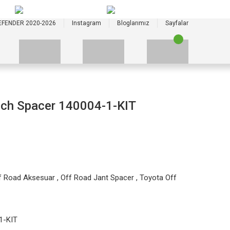
+90 535 523 33 59
+90 535 523 33 59
EFENDER 2020-2026
Instagram
Bloglarımız
Sayfalar
nch Spacer 140004-1-KIT
 Road Aksesuar
,
Off Road Jant Spacer
,
Toyota Off
1-KIT