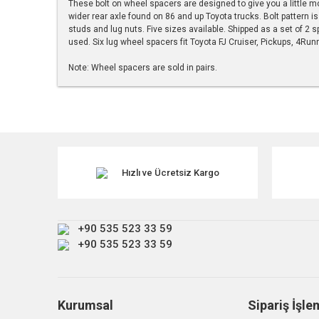
These bolt on wheel spacers are designed to give you a little mo
wider rear axle found on 86 and up Toyota trucks. Bolt pattern i
studs and lug nuts. Five sizes available. Shipped as a set of 
used. Six lug wheel spacers fit Toyota FJ Cruiser, Pickups, 4Runn
Note: Wheel spacers are sold in pairs.
Bu ürünün fiyat bilgisi, resim, ürün açıklamalarında ve diğe
Görüş ve önerileriniz için teşekkür ederiz.
Ürün resmi kalitesiz, bozuk veya görüntülenemiyor.
Ürün açıklamasında eksik bilgiler bulunuyor.
Hızlı ve Ücretsiz Kargo
Ürün bilgilerinde hatalar bulunuyor.
Ürün fiyatı diğer sitelerden daha pahalı.
+90 535 523 33 59
Bu ürüne benzer farklı alternatifler olmalı.
+90 535 523 33 59
Kurumsal
Sipariş İşle