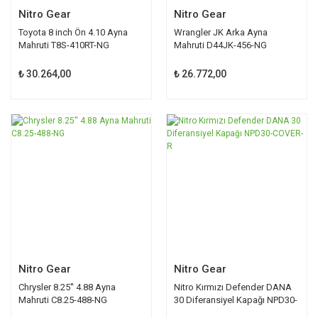
Nitro Gear
Nitro Gear
Toyota 8 inch Ön 4.10 Ayna
Wrangler JK Arka Ayna
Mahruti T8S-410RT-NG
Mahruti D44JK-456-NG
₺ 30.264,00
₺ 26.772,00
Nitro Gear
Nitro Gear
Chrysler 8.25'' 4.88 Ayna
Nitro Kırmızı Defender DANA
Mahruti C8.25-488-NG
30 Diferansiyel Kapağı NPD30-
COVER-R