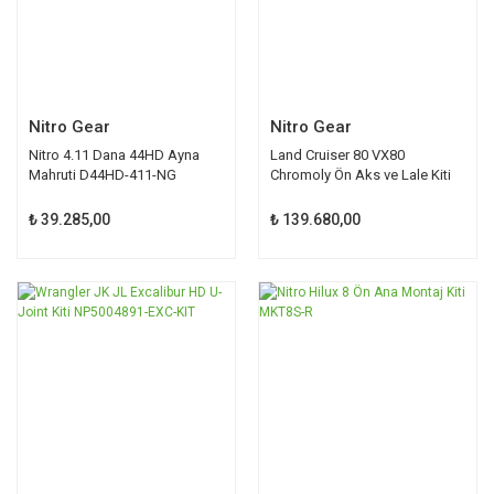
Nitro Gear
Nitro Gear
Nitro 4.11 Dana 44HD Ayna
Land Cruiser 80 VX80
Mahruti D44HD-411-NG
Chromoly Ön Aks ve Lale Kiti
AXTBIRF-80KIT
₺ 39.285,00
₺ 139.680,00