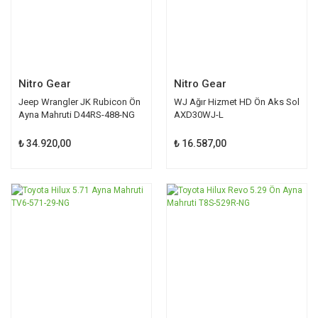
Nitro Gear
Nitro Gear
Jeep Wrangler JK Rubicon Ön
WJ Ağır Hizmet HD Ön Aks Sol
Ayna Mahruti D44RS-488-NG
AXD30WJ-L
₺ 34.920,00
₺ 16.587,00