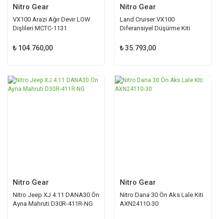
Nitro Gear
Nitro Gear
VX100 Arazi Ağır Devir LOW
Land Cruiser VX100
Dişlileri MCTC-1131
Diferansiyel Düşürme Kiti
JTODIFFDROP-TLC100
₺ 104.760,00
₺ 35.793,00
Nitro Gear
Nitro Gear
Nitro Jeep XJ 4.11 DANA30 Ön
Nitro Dana 30 Ön Aks Lale Kiti
Ayna Mahruti D30R-411R-NG
AXN24110-30