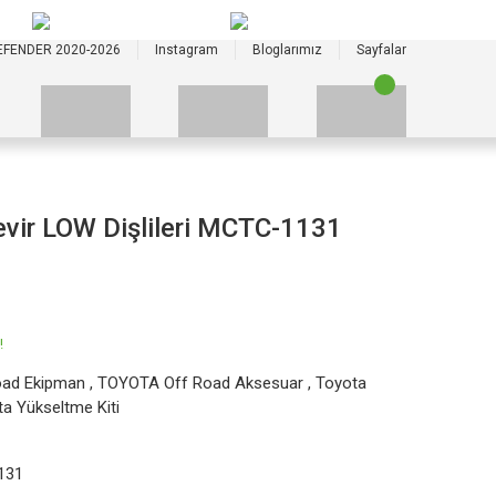
+90 535 523 33 59
+90 535 523 33 59
EFENDER 2020-2026
Instagram
Bloglarımız
Sayfalar
evir LOW Dişlileri MCTC-1131
!
oad Ekipman
,
TOYOTA Off Road Aksesuar
,
Toyota
a Yükseltme Kiti
131