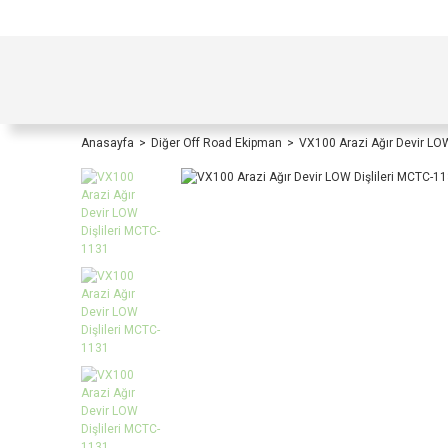
TÜRKİYE İÇİ TÜM ALIŞVERİŞLERİNİZDE KOŞULS
Anasayfa
Diğer Off Road Ekipman
VX100 Arazi Ağır Devir LO