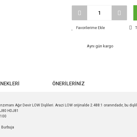
T
Aynı gün kargo
ENEKLERI
ÖNERILERINIZ
ımanı Ağır Devir LOW Dişlileri. Arazi LOW orijinalde 2.488:1 oranındadır, bu dişli
HDJ80 HDJ81
J100
 Burbuja