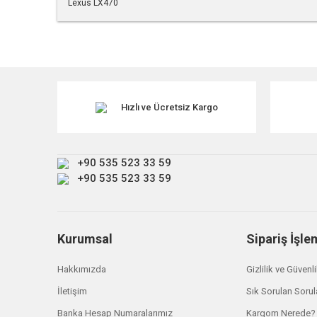
Lexus LX470
Bu ürünün fiyat bilgisi, resim, ürün açıklamalarında ve diğe
Görüş ve önerileriniz için teşekkür ederiz.
Ürün resmi kalitesiz, bozuk veya görüntülenemiyor.
Ürün açıklamasında eksik bilgiler bulunuyor.
Hızlı ve Ücretsiz Kargo
Ürün bilgilerinde hatalar bulunuyor.
Ürün fiyatı diğer sitelerden daha pahalı.
+90 535 523 33 59
Bu ürüne benzer farklı alternatifler olmalı.
+90 535 523 33 59
Kurumsal
Sipariş İşle
Hakkımızda
Gizlilik ve Güvenl
İletişim
Sık Sorulan Sorul
Banka Hesap Numaralarımız
Kargom Nerede?