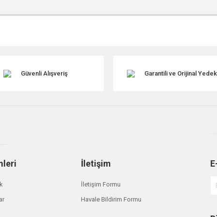
r konularda yetersiz gördüğünüz noktaları öneri formunu kullanarak tarafımıza ile
Güvenli Alışveriş
Garantili ve Orijinal Yede
mleri
İletişim
E
Gönder
ik
İletişim Formu
ar
Havale Bildirim Formu