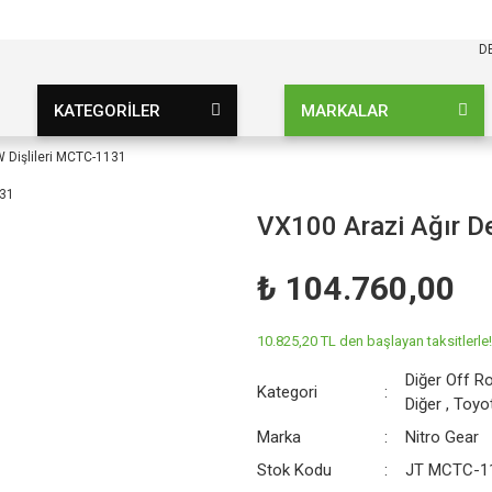
KARGO BEDAVA
UZ ŞARTSIZ
D
KATEGORİLER
MARKALAR
W Dişlileri MCTC-1131
VX100 Arazi Ağır D
₺ 104.760,00
10.825,20 TL den başlayan taksitlerle!
Diğer Off R
Kategori
Diğer
,
Toyot
Marka
Nitro Gear
Stok Kodu
JT MCTC-1