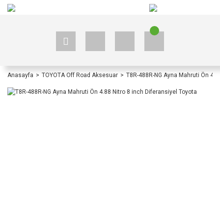
+90 535 523 33 59
+90 535 523 33 59
Anasayfa
TOYOTA Off Road Aksesuar
T8R-488R-NG Ayna Mahruti Ön 4.88 