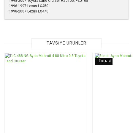
1998-2007 Toyota Land Cruiser HZJ105, FZJ105
1996-1997 Lexus LX450
1998-2007 Lexus LX470
Bu ürünün fiyat bilgisi, resim, ürün açıklamalarında ve diğer
konularda yetersiz gördüğünüz noktaları öneri formunu
kullanarak tarafımıza iletebilirsiniz.
Görüş ve önerileriniz için teşekkür ederiz.
TAVSİYE ÜRÜNLER
Ürün resmi kalitesiz, bozuk veya görüntülenemiyor.
TÜKENDİ
Ürün açıklamasında eksik bilgiler bulunuyor.
Ürün bilgilerinde hatalar bulunuyor.
Ürün fiyatı diğer sitelerden daha pahalı.
Bu ürüne benzer farklı alternatifler olmalı.
Gönder