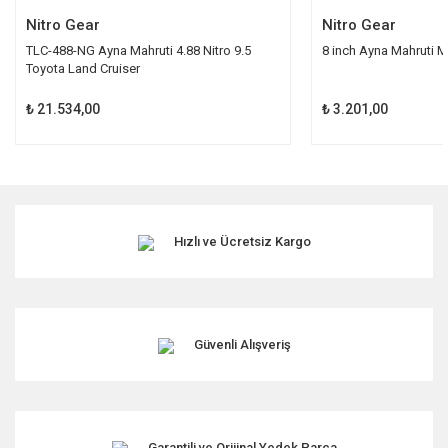
Nitro Gear
Nitro Gear
TLC-488-NG Ayna Mahruti 4.88 Nitro 9.5
8 inch Ayna Mahruti Mi
Toyota Land Cruiser
₺ 21.534,00
₺ 3.201,00
Hızlı ve Ücretsiz Kargo
Güvenli Alışveriş
Garantili ve Orijinal Yedek Parça