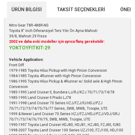
ÜRÜN BILGISI
TAKSIT SEÇENEKLERI
ÖNERI
Nitro Gear T8R-488R-NG
Toyota 8" inch Diferansiyel Ters Yön Ön Ayna Mahruti
39/8, Mahruti 29 Freze
2002 ve daha eski modeller için ayrıca flanş gerekebilir:
YOKTOYFITKIT-29
Vehicle Application:
Front Diff
1979-1985 Toyota Hilux Pickup with High Pinion Conversion
1984-1985 Toyota 4Runner with High Pinion Conversion
1986-1995 Toyota Hilux Pickup & 4Runner w/ Solid axle & High Pinion
Conversion
1985-1995 Land Cruiser II, Bundera LJ/RJ/KZJ 70/71/73/74/78
1985-1995 Land Cruiser II Prado LJ78
1991-1998 Land Cruiser 70 Series HZJ/FZJ/FJ/HDJ/PZJ
70/71/72/73/74/75/76/77 Series, SWB, MWB, Troopie, UTE
1999 & Newer Land Cruiser 70 Series HZJ/FZJ/HDJ/PZJ/VDJ/GRJ
70/71/73/74/76/79/79, SWB, MWB, Troopie, UTE
1990-1997 Toyota Land Cruiser HDJ80, HDJ81, HZJ80, FZJ80, FJ80
1998-2007 Toyota Land Cruiser 100 Series UZJ100, FZJ100, HDJ100