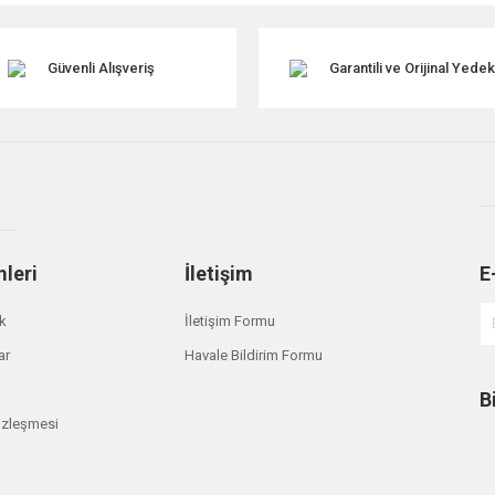
Güvenli Alışveriş
Garantili ve Orijinal Yede
mleri
İletişim
E
Gönder
ik
İletişim Formu
ar
Havale Bildirim Formu
B
özleşmesi