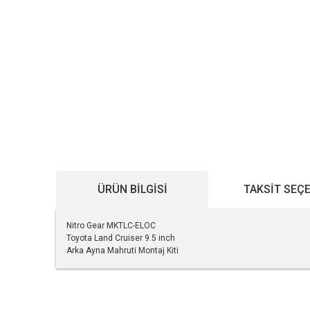
ÜRÜN BILGISI
TAKSIT SEÇ
Nitro Gear MKTLC-ELOC
Toyota Land Cruiser 9.5 inch
Arka Ayna Mahruti Montaj Kiti
Bu ürünün fiyat bilgisi, resim, ürün açıklamalarında ve diğe
Görüş ve önerileriniz için teşekkür ederiz.