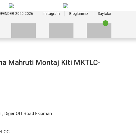
+90 535 523 33 59
+90 535 523 33 59
EFENDER 2020-2026
Instagram
Bloglarımız
Sayfalar
yna Mahruti Montaj Kiti MKTLC-
r
,
Diğer Off Road Ekipman
ELOC