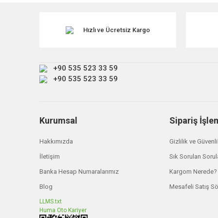
Ürün resmi kalitesiz, bozuk veya görüntülenemiyor.
Ürün açıklamasında eksik bilgiler bulunuyor.
Hızlı ve Ücretsiz Kargo
Ürün bilgilerinde hatalar bulunuyor.
Ürün fiyatı diğer sitelerden daha pahalı.
+90 535 523 33 59
Bu ürüne benzer farklı alternatifler olmalı.
+90 535 523 33 59
Kurumsal
Sipariş İşle
Hakkımızda
Gizlilik ve Güvenl
İletişim
Sık Sorulan Sorul
Banka Hesap Numaralarımız
Kargom Nerede?
Blog
Mesafeli Satış S
LLMS.txt
Huma Oto Kariyer