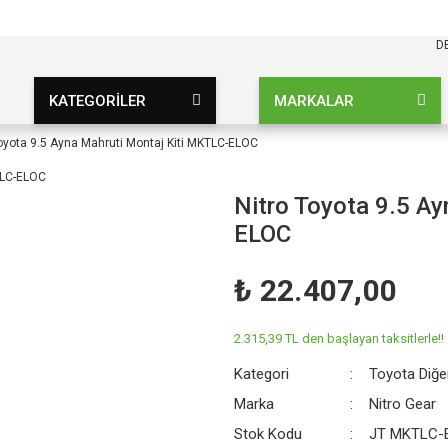
KARGO BEDAVA
UZ ŞARTSIZ
D
KATEGORİLER
MARKALAR
Toyota 9.5 Ayna Mahruti Montaj Kiti MKTLC-ELOC
Nitro Toyota 9.5 A
ELOC
₺ 22.407,00
2.315,39 TL den başlayan taksitlerle!!
Kategori
Toyota Diğe
Marka
Nitro Gear
Stok Kodu
JT MKTLC-