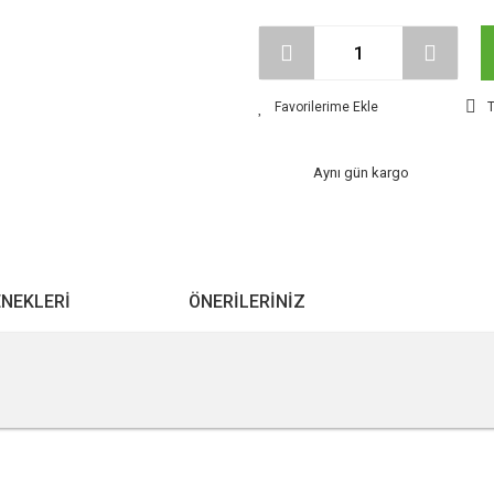
T
Aynı gün kargo
ENEKLERI
ÖNERILERINIZ
r konularda yetersiz gördüğünüz noktaları öneri formunu kullanarak tarafımıza ile