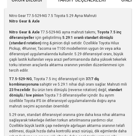
Nitro Gear T7.5-529-NG 7.5 Toyota 5.29 Ayna Mahruti
Nitro Gear & Axle
Nitro Gear & Axle
T7.5-529-NG ayna mahruti takımı,
Toyota 7.5 inç
diferansiyeller
için geliştirilmiş
5.29:1 oranlı standart dönüşlü
(standard rotation)
ring & pinion dişli setidir. Özellikle Toyota Hilux
Pickup, 4Runner, Tacoma ve T100 modellerinin uygun ön veya arka
diferansiyel uygulamalarında kullanılır. 5.29 diferansiyel oranı, büyük
çaplı lastik kullanılan veya arazi performansında daha yüksek tekerlek
torku istenen araçlarda aktarma oranının yeniden düzenlenmesi için
tercih edilir.
T7.5-529-NG
, Toyota 7.5 inç diferansiyel için
37/7 diş
kombinasyonuna
sahiptir ve 5.29:1 nihai dişli oranı sağlar. Mahruti mili
23 frezelidir
. Bu ürün ters dönüşlü (reverse rotation) değil,
standart
dönüşlü / low pinion
Toyota 7.5 diferansiyeller içindir. Bu ayrım
özellikle Toyota IFS ön diferansiyel uygulamalarında doğru ayna
mahruti seçimi açısından önemlidir.
5.29 oran, standart diferansiyel oranına göre daha kısa nihai aktarma
sağlayarak tekerleğe iletilen torkun artırılmasına yardımcı olur.
Özellikle büyük lastik çapı nedeniyle ağırlaşan aktarma oranının telafi
edilmesi, düşük hızda daha kontrollü arazi sürüşü, dik eğimlerde daha