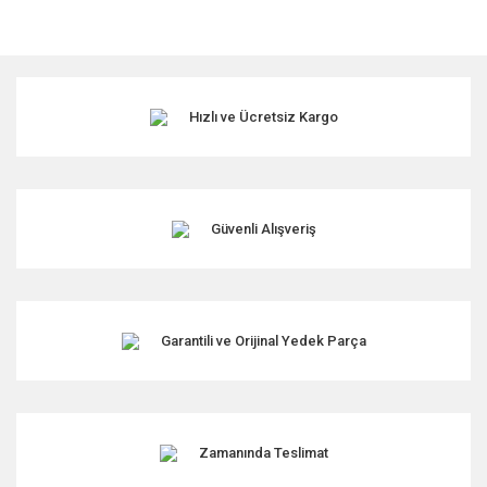
Bu ürünün fiyat bilgisi, resim, ürün açıklamalarında ve diğer
konularda yetersiz gördüğünüz noktaları öneri formunu
kullanarak tarafımıza iletebilirsiniz.
Görüş ve önerileriniz için teşekkür ederiz.
Hızlı ve Ücretsiz Kargo
Ürün resmi kalitesiz, bozuk veya görüntülenemiyor.
Ürün açıklamasında eksik bilgiler bulunuyor.
Ürün bilgilerinde hatalar bulunuyor.
Ürün fiyatı diğer sitelerden daha pahalı.
Güvenli Alışveriş
Bu ürüne benzer farklı alternatifler olmalı.
Garantili ve Orijinal Yedek Parça
Gönder
Zamanında Teslimat