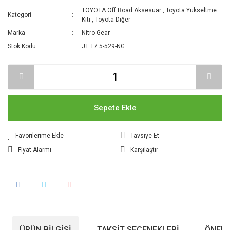
TOYOTA Off Road Aksesuar
,
Toyota Yükseltme
Kategori
Kiti
,
Toyota Diğer
Marka
Nitro Gear
Stok Kodu
JT T7.5-529-NG
Sepete Ekle
Tavsiye Et
Fiyat Alarmı
Karşılaştır
ÜRÜN BILGISI
TAKSIT SEÇENEKLERI
ÖNERI