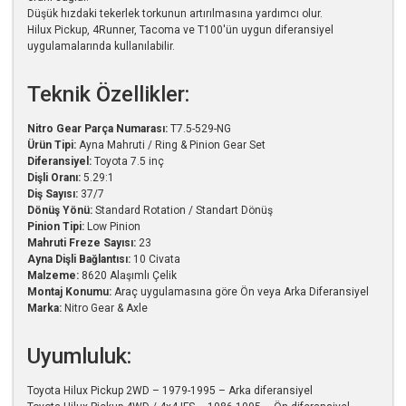
Düşük hızdaki tekerlek torkunun artırılmasına yardımcı olur.
Hilux Pickup, 4Runner, Tacoma ve T100'ün uygun diferansiyel
uygulamalarında kullanılabilir.
Teknik Özellikler:
Nitro Gear Parça Numarası:
T7.5-529-NG
Ürün Tipi:
Ayna Mahruti / Ring & Pinion Gear Set
Diferansiyel:
Toyota 7.5 inç
Dişli Oranı:
5.29:1
Diş Sayısı:
37/7
Dönüş Yönü:
Standard Rotation / Standart Dönüş
Pinion Tipi:
Low Pinion
Mahruti Freze Sayısı:
23
Ayna Dişli Bağlantısı:
10 Civata
Malzeme:
8620 Alaşımlı Çelik
Montaj Konumu:
Araç uygulamasına göre Ön veya Arka Diferansiyel
Marka:
Nitro Gear & Axle
Uyumluluk:
Toyota Hilux Pickup 2WD – 1979-1995 – Arka diferansiyel