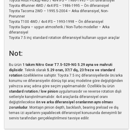
Toyota Hilux Pickup 4WD / 4x4 IFS – 1986-1995 – Ön diferansiyel
Toyota 4Runner 4WD / 4x4 IFS – 1986-1995 – Ön diferansiyel
Toyota Tacoma 2WD – 1995.5-2004 – Arka diferansiyel, Non-
Prerunner
Toyota T100 4WD / 4x4 IFS – 1993-1998 – Ön diferansiyel
Toyota Supra – uygun atmosferik / Non-Turbo modeller – Arka
diferansiyel
Toyota 7.5 inç standard rotation diferansiyel kullanan uygun araçlar
Not:
Bu ürün
1 takım Nitro Gear T7.5-529-NG 5.29 ayna ve mahruti
dişlisidir
. Teknik olarak
5.29 oran, 37/7 diş, 23 freze ve standard
rotation
özelliklerine sahiptir. Toyota 7.5 inç diferansiyellerde ön/arka
konumu ve diferansiyelin dönüş tipi araç modeline göre değiştiğinden
yalnızca araç adına göre seçim yapılmamalıdır. Özellikle bu ürün
standard rotation / low pinion
uygulamasıdır ve reverse rotation dişli
setleriyle karıştırılmamalıdır. 4x4 araçlarda diferansiyel oranı
değiştirilecekse
ön ve arka diferansiyel oranlarının aynı olması
zorunludur
. Montajın pinion depth, backlash, bearing preload ve diş
temas izi ayarlarını yapabilecek diferansiyel konusunda deneyimli bir
servis tarafından gerçekleştirilmesi tavsiye edilir.