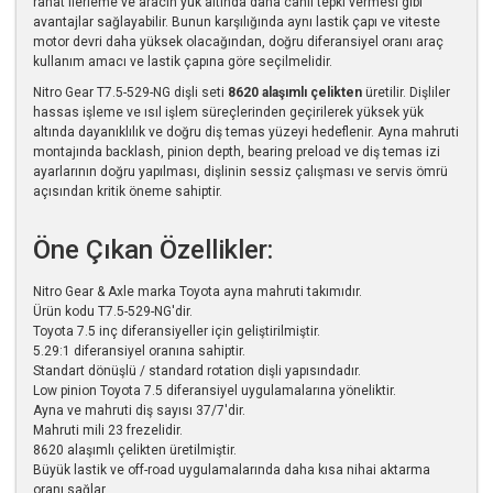
rahat ilerleme ve aracın yük altında daha canlı tepki vermesi gibi
avantajlar sağlayabilir. Bunun karşılığında aynı lastik çapı ve viteste
motor devri daha yüksek olacağından, doğru diferansiyel oranı araç
kullanım amacı ve lastik çapına göre seçilmelidir.
Nitro Gear T7.5-529-NG dişli seti
8620 alaşımlı çelikten
üretilir. Dişliler
hassas işleme ve ısıl işlem süreçlerinden geçirilerek yüksek yük
altında dayanıklılık ve doğru diş temas yüzeyi hedeflenir. Ayna mahruti
montajında backlash, pinion depth, bearing preload ve diş temas izi
ayarlarının doğru yapılması, dişlinin sessiz çalışması ve servis ömrü
açısından kritik öneme sahiptir.
Öne Çıkan Özellikler:
Nitro Gear & Axle marka Toyota ayna mahruti takımıdır.
Ürün kodu T7.5-529-NG'dir.
Toyota 7.5 inç diferansiyeller için geliştirilmiştir.
5.29:1 diferansiyel oranına sahiptir.
Standart dönüşlü / standard rotation dişli yapısındadır.
Low pinion Toyota 7.5 diferansiyel uygulamalarına yöneliktir.
Ayna ve mahruti diş sayısı 37/7'dir.
Mahruti mili 23 frezelidir.
8620 alaşımlı çelikten üretilmiştir.
Büyük lastik ve off-road uygulamalarında daha kısa nihai aktarma
oranı sağlar.