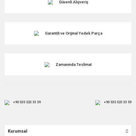
Güvenli Alışveriş
Bu ürüne benzer farklı alternatifler olmalı.
Garantili ve Orijinal Yedek Parça
Gönder
Zamanında Teslimat
+90 535 523 33 59
+90 535 523 33 59
Kurumsal