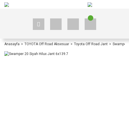
+90 535 523 33 59
+90 535 523 33 59
Anasayfa
TOYOTA Off Road Aksesuar
Toyota Off Road Jant
Swamper 2