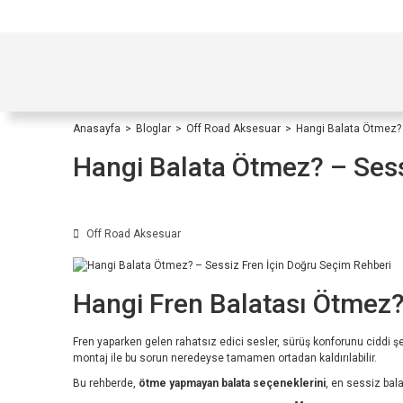
TÜRKİYE İÇİ TÜM ALIŞVERİŞLERİNİZDE KOŞULS
Anasayfa
Bloglar
Off Road Aksesuar
Hangi Balata Ötmez? 
Hangi Balata Ötmez? – Sess
Off Road Aksesuar
Hangi Fren Balatası Ötmez?
Fren yaparken gelen rahatsız edici sesler, sürüş konforunu ciddi ş
montaj ile bu sorun neredeyse tamamen ortadan kaldırılabilir.
Bu rehberde,
ötme yapmayan balata seçeneklerini
, en sessiz bala