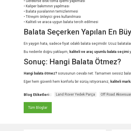
• Gerekirse disk torna işlemi yapılması
• Kaliper bakımının yapılması
• Balata yuvalarının temizlenmesi
• Titreşim önleyici gres kullanılması
• Kaliteli ve araca uygun balata tercih edilmesi
Balata Seçerken Yapılan En Bü
En yaygın hata, sadece fiyat odaklı balata seçimidir. Ucuz balatalar
Bu nedenle doğru yaklaşım,
kaliteli ve araç uyumlu balata seçimi
y
Sonuç: Hangi Balata Ötmez?
Hangi balata ötmez?
sorusunun cevabı net: Tamamen sessiz balat
Eğer hem güvenli hem konforlu bir sürüş istiyorsanız,
kaliteli mar
Blog Etiketleri :
Land Rover Yedek Parça
Off Road Aksesua
Tüm Bloglar