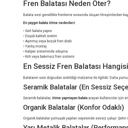
Fren Balatası Neden Öter?
Balata sesi genellikle frenleme sırasında oluşan titreşimlerden kay
En yaygın balata ötme nedenleri:
• Sert balata yapısı
• Düşük kaliteli üretim
• Aşınmış veya bozuk fren diski
• Yanlış montaj
• Kaliper sisteminde sıkışma
• Kirli veya bakımsız fren sistemi
En Sessiz Fren Balatası Hangis
Balatanın sesi doğrudan üretildiği malzeme ile ilgilidir. Daha yumuşa
Seramik Balatalar (En Sessiz Seç
Seramik balatalar,
ötme yapmayan balata
arayan kullanıcılar için e
Organik Balatalar (Konfor Odaklı)
Organik balatalar yumuşak yapıları sayesinde sessiz çalışır. Şehir i
Yarı Metalik Balatalar (Performan