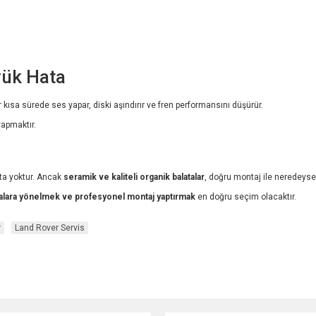
yük Hata
 kısa sürede ses yapar, diski aşındırır ve fren performansını düşürür.
apmaktır.
a yoktur. Ancak
seramik ve kaliteli organik balatalar
, doğru montaj ile neredeys
kalara yönelmek ve profesyonel montaj yaptırmak
en doğru seçim olacaktır.
r
Land Rover Servis