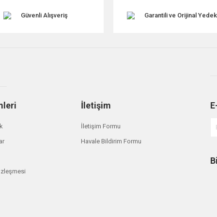
Güvenli Alışveriş
Garantili ve Orijinal Yede
mleri
İletişim
E
ik
İletişim Formu
ar
Havale Bildirim Formu
B
özleşmesi