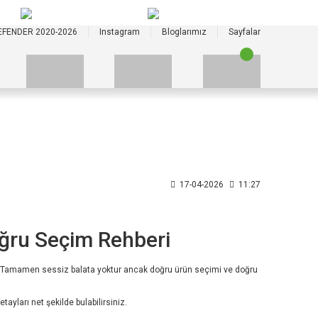
+90 535 523 33 59
+90 535 523 33 59
EFENDER 2020-2026
Instagram
Bloglarımız
Sayfalar
17-04-2026
11:27
oğru Seçim Rehberi
Tamamen sessiz balata yoktur ancak doğru ürün seçimi ve doğru
ayları net şekilde bulabilirsiniz.