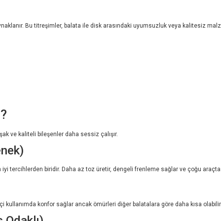
naklanır. Bu titreşimler, balata ile disk arasındaki uyumsuzluk veya kalitesiz mal
i?
k ve kaliteli bileşenler daha sessiz çalışır.
enek)
n iyi tercihlerden biridir. Daha az toz üretir, dengeli frenleme sağlar ve çoğu araçt
çi kullanımda konfor sağlar ancak ömürleri diğer balatalara göre daha kısa olabilir
s Odaklı)