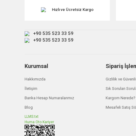
Hızlı ve Ücretsiz Kargo
+90 535 523 33 59
+90 535 523 33 59
Kurumsal
Sipariş İşle
Hakkımızda
Gizlilik ve Güvenl
İletişim
Sık Sorulan Sorul
Banka Hesap Numaralarımız
Kargom Nerede?
Blog
Mesafeli Satış S
LLMS.txt
Huma Oto Kariyer