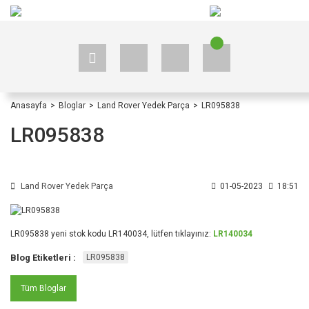
+90 535 523 33 59
+90 535 523 33 59
Anasayfa
Bloglar
Land Rover Yedek Parça
LR095838
LR095838
Land Rover Yedek Parça
01-05-2023
18:51
LR095838 yeni stok kodu LR140034, lütfen tıklayınız:
LR140034
Blog Etiketleri :
LR095838
Tüm Bloglar