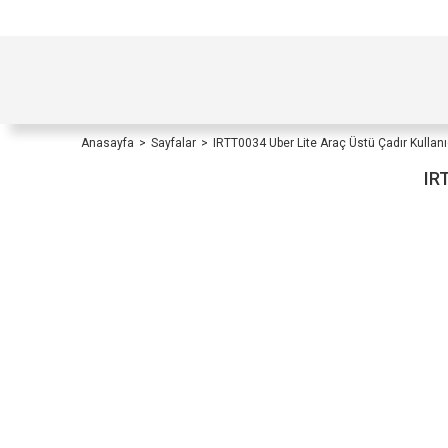
TÜRKİYE İÇİ TÜM ALIŞVERİŞLERİNİZDE KOŞULS
Anasayfa
Sayfalar
IRTT0034 Uber Lite Araç Üstü Çadır Kullanıc
IR