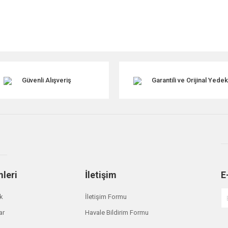
Güvenli Alışveriş
Garantili ve Orijinal Yede
mleri
İletişim
E
ik
İletişim Formu
ar
Havale Bildirim Formu