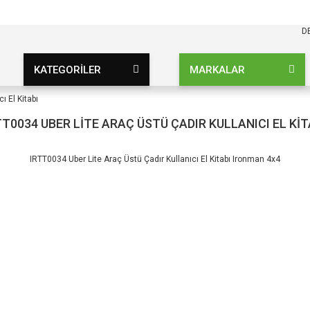
KARGO BEDAVA
UZ ŞARTSIZ
D
KATEGORİLER
MARKALAR
ı El Kitabı
TT0034 UBER LITE ARAÇ ÜSTÜ ÇADIR KULLANICI EL KIT
IRTT0034 Uber Lite Araç Üstü Çadır Kullanıcı El Kitabı Ironman 4x4