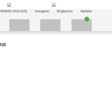
+90 535 523 33 59
+90 535 523 33 59
EFENDER 2020-2026
Instagram
Bloglarımız
Sayfalar
ABI