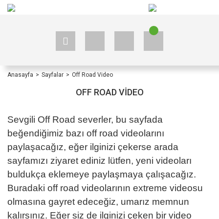
+90 535 523 33 59
+90 535 523 33 59
Anasayfa
Sayfalar
Off Road Video
OFF ROAD VIDEO
Sevgili Off Road severler, bu sayfada
beğendiğimiz bazı off road videolarını
paylaşacağız, eğer ilginizi çekerse arada
sayfamızı ziyaret ediniz lütfen, yeni videoları
buldukça eklemeye paylaşmaya çalışacağız.
Buradaki off road videolarının extreme videosu
olmasına gayret edeceğiz, umarız memnun
kalırsınız. Eğer siz de ilginizi çeken bir video