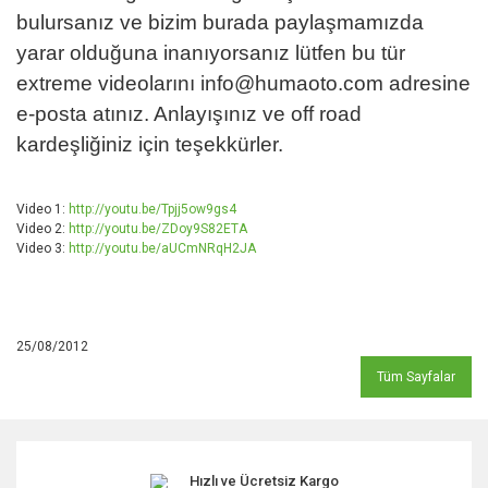
bulursanız ve bizim burada paylaşmamızda
yarar olduğuna inanıyorsanız lütfen bu tür
extreme videolarını info@humaoto.com adresine
e-posta atınız. Anlayışınız ve off road
kardeşliğiniz için teşekkürler.
Video 1:
http://youtu.be/Tpjj5ow9gs4
Video 2:
http://youtu.be/ZDoy9S82ETA
Video 3:
http://youtu.be/aUCmNRqH2JA
25/08/2012
Tüm Sayfalar
Hızlı ve Ücretsiz Kargo