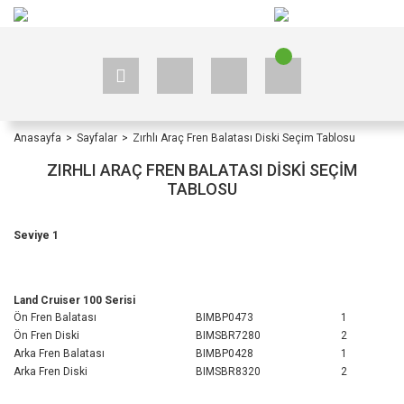
+90 535 523 33 59
+90 535 523 33 59
Anasayfa
Sayfalar
Zırhlı Araç Fren Balatası Diski Seçim Tablosu
ZIRHLI ARAÇ FREN BALATASI DISKI SEÇIM
TABLOSU
Seviye 1
Land Cruiser 100 Serisi
Ön Fren Balatası
BIMBP0473
1
Ön Fren Diski
BIMSBR7280
2
Arka Fren Balatası
BIMBP0428
1
Arka Fren Diski
BIMSBR8320
2