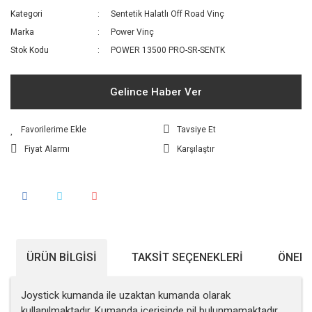
Kategori
Sentetik Halatlı Off Road Vinç
Marka
Power Vinç
Stok Kodu
POWER 13500 PRO-SR-SENTK
Gelince Haber Ver
Tavsiye Et
Fiyat Alarmı
Karşılaştır
ÜRÜN BILGISI
TAKSIT SEÇENEKLERI
ÖNERI
Joystick kumanda ile uzaktan kumanda olarak
kullanılmaktadır. Kumanda içerisinde pil bulunmamaktadır.