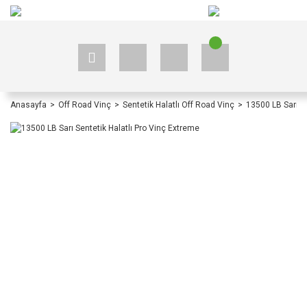
+90 535 523 33 59
+90 535 523 33 59
Anasayfa
Off Road Vinç
Sentetik Halatlı Off Road Vinç
13500 LB Sarı Se