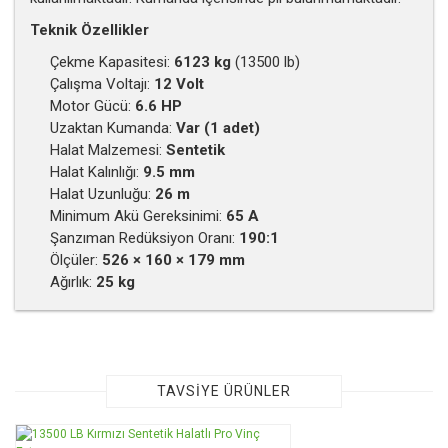
Teknik Özellikler
Çekme Kapasitesi:
6123 kg
(13500 lb)
Çalışma Voltajı:
12 Volt
Motor Gücü:
6.6 HP
Uzaktan Kumanda:
Var (1 adet)
Halat Malzemesi:
Sentetik
Halat Kalınlığı:
9.5 mm
Halat Uzunluğu:
26 m
Minimum Akü Gereksinimi:
65 A
Şanzıman Redüksiyon Oranı:
190:1
Ölçüler:
526 × 160 × 179 mm
Ağırlık:
25 kg
Bu ürünün fiyat bilgisi, resim, ürün açıklamalarında ve diğer
konularda yetersiz gördüğünüz noktaları öneri formunu
kullanarak tarafımıza iletebilirsiniz.
Görüş ve önerileriniz için teşekkür ederiz.
TAVSİYE ÜRÜNLER
Ürün resmi kalitesiz, bozuk veya görüntülenemiyor.