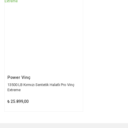
TÜKENDİ
Ürün açıklamasında eksik bilgiler bulunuyor.
Ürün bilgilerinde hatalar bulunuyor.
Ürün fiyatı diğer sitelerden daha pahalı.
Bu ürüne benzer farklı alternatifler olmalı.
Gönder
Power Vinç
13500 LB Kırmızı Sentetik Halatlı Pro Vinç
Extreme
₺ 25.899,00