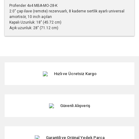
Profender 4x4 MBA-MO-28-K
2.0" çap ilave (remote) rezervuarlı, 8 kademe sertlik ayarlı universal
amortisör, 10 inch açılan
Kapalı Uzunluk: 18" (45.72 cm)
Açık uzunluk: 28" (71.12 cm)
Bu ürünün fiyat bilgisi, resim, ürün açıklamalarında ve diğer
konularda yetersiz gördüğünüz noktaları öneri formunu
kullanarak tarafımıza iletebilirsiniz.
Görüş ve önerileriniz için teşekkür ederiz.
Hızlı ve Ücretsiz Kargo
Ürün resmi kalitesiz, bozuk veya görüntülenemiyor.
Ürün açıklamasında eksik bilgiler bulunuyor.
Ürün bilgilerinde hatalar bulunuyor.
Ürün fiyatı diğer sitelerden daha pahalı.
Güvenli Alışveriş
Bu ürüne benzer farklı alternatifler olmalı.
Garantili ve Orijinal Yedek Parça