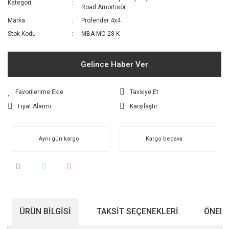
Kategori
Road Amortisör
Marka
Profender 4x4
Stok Kodu
MBA-MO-28-K
Gelince Haber Ver
Tavsiye Et
Fiyat Alarmı
Karşılaştır
Aynı gün kargo
Kargo bedava
ÜRÜN BILGISI
TAKSIT SEÇENEKLERI
ÖNERI