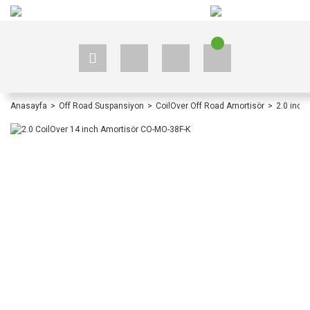
+90 535 523 33 59
+90 535 523 33 59
Anasayfa
Off Road Suspansiyon
CoilOver Off Road Amortisör
2.0 inch