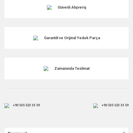
Ürün fiyatı diğer sitelerden daha pahalı.
Güvenli Alışveriş
Bu ürüne benzer farklı alternatifler olmalı.
Garantili ve Orijinal Yedek Parça
Gönder
Zamanında Teslimat
+90 535 523 33 59
+90 535 523 33 59