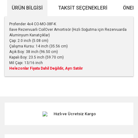
ÜRÜN BILGISI
TAKSIT SEÇENEKLERI
ÖNERI
Profender 4x4 CO-MO-38F-K
Ilave Rezervuarlı CoilOver Amortisör (Hızlı Soğutma için Rezervuarda
Aluminyum Kanatçıklar)
Çap: 2.0 inch (5.08 cm)
Çalışma Kursu: 14 inch (35.56 cm)
Açık Boy: 38 inch (96.50 cm)
Kapalı Boy: 23.5 inch (59.70 cm)
Mil Çapı: 13/16 inch
Helezonlar Fiyata Dahil Değildir, Ayrı Satılır
Bu ürünün fiyat bilgisi, resim, ürün açıklamalarında ve diğer
konularda yetersiz gördüğünüz noktaları öneri formunu
kullanarak tarafımıza iletebilirsiniz.
Görüş ve önerileriniz için teşekkür ederiz.
Hızlı ve Ücretsiz Kargo
Ürün resmi kalitesiz, bozuk veya görüntülenemiyor.
Ürün açıklamasında eksik bilgiler bulunuyor.
Ürün bilgilerinde hatalar bulunuyor.