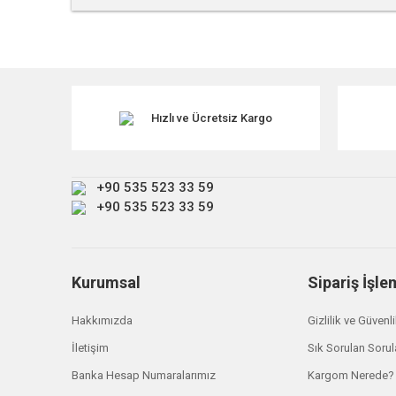
Bu ürünün fiyat bilgisi, resim, ürün açıklamalarında ve diğe
Görüş ve önerileriniz için teşekkür ederiz.
Ürün resmi kalitesiz, bozuk veya görüntülenemiyor.
Ürün açıklamasında eksik bilgiler bulunuyor.
Hızlı ve Ücretsiz Kargo
Ürün bilgilerinde hatalar bulunuyor.
Ürün fiyatı diğer sitelerden daha pahalı.
+90 535 523 33 59
Bu ürüne benzer farklı alternatifler olmalı.
+90 535 523 33 59
Kurumsal
Sipariş İşle
Hakkımızda
Gizlilik ve Güvenl
İletişim
Sık Sorulan Sorul
Banka Hesap Numaralarımız
Kargom Nerede?