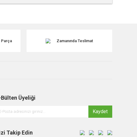
tebilirsiniz.
k Parça
Zamanında Teslimat
-Bülten Üyeliği
Kaydet
izi Takip Edin