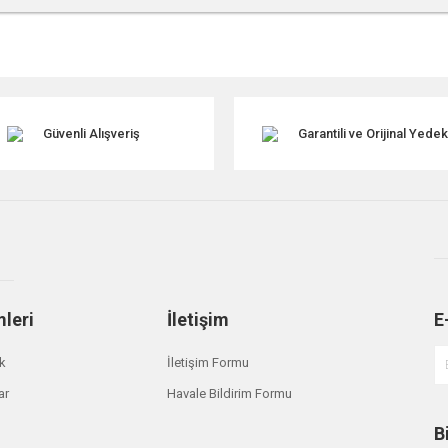
r konularda yetersiz gördüğünüz noktaları öneri formunu kullanarak tarafımıza ile
Güvenli Alışveriş
Garantili ve Orijinal Yede
mleri
İletişim
E
Gönder
ik
İletişim Formu
ar
Havale Bildirim Formu
B