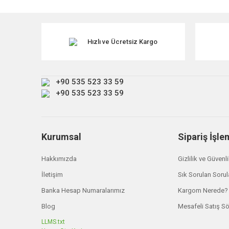
Görüş ve önerileriniz için teşekkür ederiz.
Ürün resmi kalitesiz, bozuk veya görüntülenemiyor.
Ürün açıklamasında eksik bilgiler bulunuyor.
Hızlı ve Ücretsiz Kargo
Ürün bilgilerinde hatalar bulunuyor.
Ürün fiyatı diğer sitelerden daha pahalı.
+90 535 523 33 59
Bu ürüne benzer farklı alternatifler olmalı.
+90 535 523 33 59
Kurumsal
Sipariş İşle
Hakkımızda
Gizlilik ve Güvenl
İletişim
Sık Sorulan Sorul
Banka Hesap Numaralarımız
Kargom Nerede?
Blog
Mesafeli Satış S
LLMS.txt