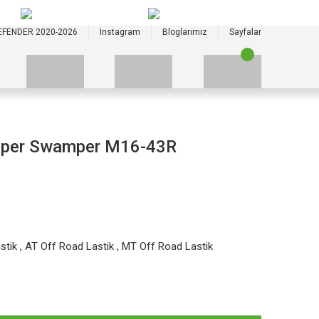
+90 535 523 33 59
+90 535 523 33 59
EFENDER 2020-2026
Instagram
Bloglarımız
Sayfalar
uper Swamper M16-43R
stik
,
AT Off Road Lastik
,
MT Off Road Lastik