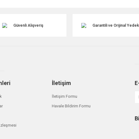
Güvenli Alışveriş
Garantili ve Orijinal Yede
mleri
İletişim
E
Gönder
ik
İletişim Formu
ar
Havale Bildirim Formu
B
özleşmesi