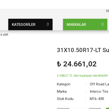
KARGO BEDAVA
UZ ŞARTSIZ
D
KATEGORİLER
MARKALAR
16-43R
31X10.50R17-LT S
₺ 24.661,02
2.548,31 TL den başlayan taksitlerle!!
Kategori
Off Road La
Marka
Interco Tire
Stok Kodu
M16-43R