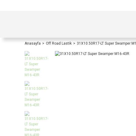
TÜRKİYE İÇİ TÜM ALIŞVERİŞLERİNİZDE KOŞULS
Anasayfa
Off Road Lastik
31X10.50R17-LT Super Swamper M