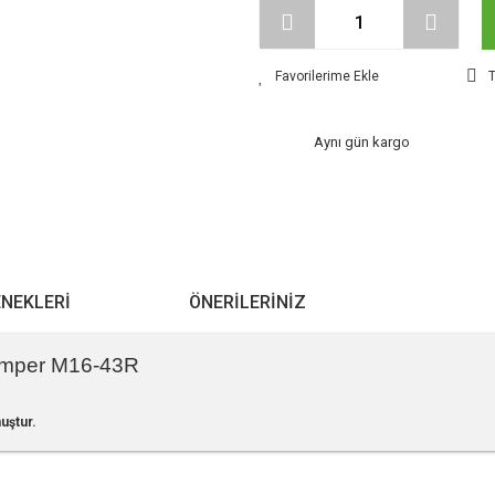
T
Aynı gün kargo
ENEKLERI
ÖNERILERINIZ
amper M16-43R
uştur.
r konularda yetersiz gördüğünüz noktaları öneri formunu kullanarak tarafımıza ile