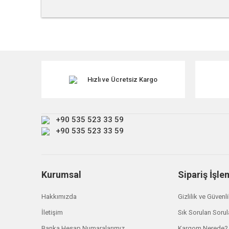
Bu ürünün fiyat bilgisi, resim, ürün açıklamalarında ve diğe
Görüş ve önerileriniz için teşekkür ederiz.
Ürün resmi kalitesiz, bozuk veya görüntülenemiyor.
Ürün açıklamasında eksik bilgiler bulunuyor.
Hızlı ve Ücretsiz Kargo
Ürün bilgilerinde hatalar bulunuyor.
Ürün fiyatı diğer sitelerden daha pahalı.
+90 535 523 33 59
Bu ürüne benzer farklı alternatifler olmalı.
+90 535 523 33 59
Kurumsal
Sipariş İşle
Hakkımızda
Gizlilik ve Güvenl
İletişim
Sık Sorulan Sorul
Banka Hesap Numaralarımız
Kargom Nerede?