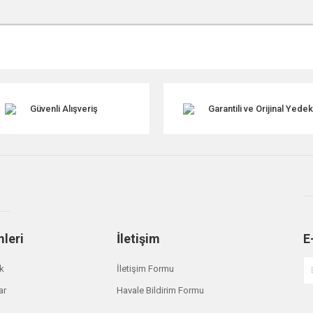
r konularda yetersiz gördüğünüz noktaları öneri formunu kullanarak tarafımıza ile
Güvenli Alışveriş
Garantili ve Orijinal Yede
mleri
İletişim
E
Gönder
ik
İletişim Formu
ar
Havale Bildirim Formu