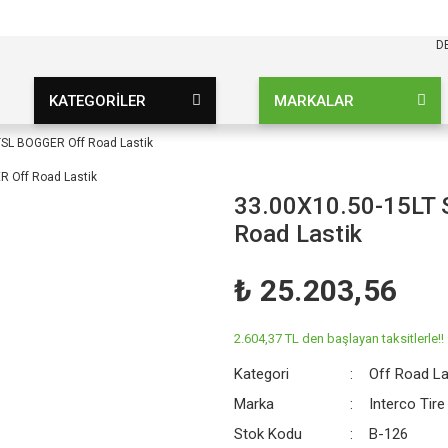
KARGO BEDAVA
UZ ŞARTSIZ
D
KATEGORİLER
MARKALAR
TSL BOGGER Off Road Lastik
33.00X10.50-15LT 
Road Lastik
₺ 25.203,56
2.604,37 TL den başlayan taksitlerle!!
Kategori
Off Road La
Marka
Interco Tire
Stok Kodu
B-126