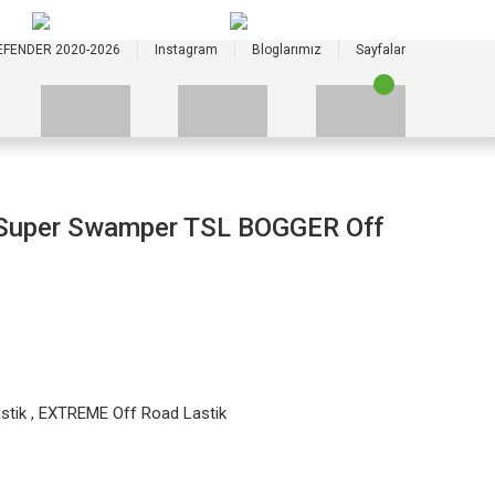
+90 535 523 33 59
+90 535 523 33 59
EFENDER 2020-2026
Instagram
Bloglarımız
Sayfalar
Super Swamper TSL BOGGER Off
stik
,
EXTREME Off Road Lastik