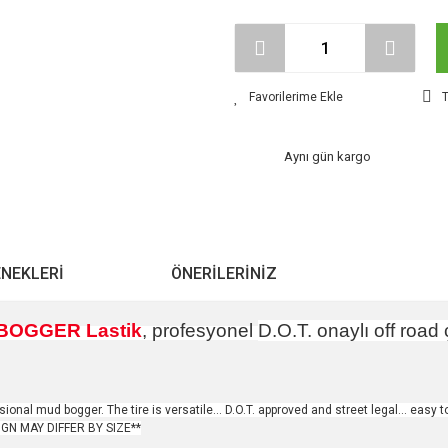
T
Aynı gün kargo
ENEKLERI
ÖNERILERINIZ
BOGGER Lastik
, profesyonel
D.O.T. onaylı
off road
onal mud bogger. The tire is versatile... D.O.T. approved and street legal... easy 
SIGN MAY DIFFER BY SIZE**