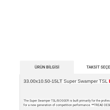
ÜRÜN BILGISI
TAKSIT SEÇ
33.00x10.50-15LT
Super Swamper TSL
The Super Swamper TSL/BOGGER is built primarily for the professi
for a new generation of competition performance. **TREAD DE