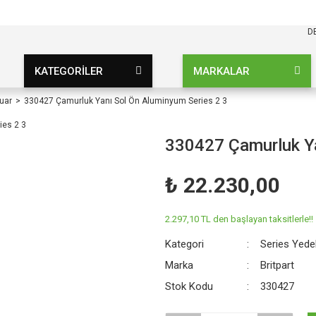
KARGO BEDAVA
UZ ŞARTSIZ
D
KATEGORİLER
MARKALAR
uar
330427 Çamurluk Yanı Sol Ön Aluminyum Series 2 3
330427 Çamurluk Ya
₺ 22.230,00
2.297,10 TL den başlayan taksitlerle!!
Kategori
Series Yede
Marka
Britpart
Stok Kodu
330427