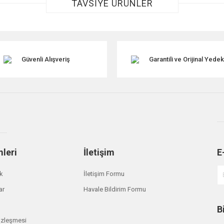
TAVSİYE ÜRÜNLER
TÜKENDİ
Güvenli Alışveriş
Garantili ve Orijinal Yede
Gönder
mleri
İletişim
E
ik
İletişim Formu
ar
Havale Bildirim Formu
B
Britpart
özleşmesi
330426 Çamurluk Yanı Sağ Ön Aluminyum Series 2