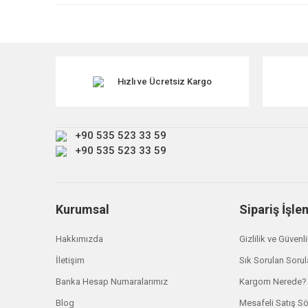
Ürün resmi kalitesiz, bozuk veya görüntülenemiyor.
Ürün açıklamasında eksik bilgiler bulunuyor.
Ürün bilgilerinde hatalar bulunuyor.
Ürün fiyatı diğer sitelerden daha pahalı.
Hızlı ve Ücretsiz Kargo
Bu ürüne benzer farklı alternatifler olmalı.
+90 535 523 33 59
+90 535 523 33 59
Kurumsal
Sipariş İşle
Hakkımızda
Gizlilik ve Güvenl
İletişim
Sık Sorulan Sorul
Banka Hesap Numaralarımız
Kargom Nerede?
Britpart
Blog
Mesafeli Satış S
347474 Çamurluk Yanı Sağ Ön Aluminyum Series 3