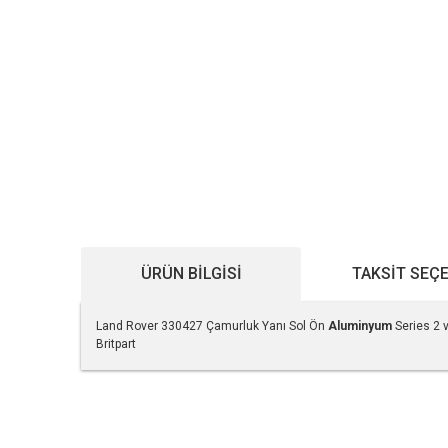
ÜRÜN BILGISI
TAKSIT SEÇ
Land Rover 330427 Çamurluk Yanı Sol Ön
Aluminyum
Series 2 
Britpart
Bu ürünün fiyat bilgisi, resim, ürün açıklamalarında ve diğe
Görüş ve önerileriniz için teşekkür ederiz.