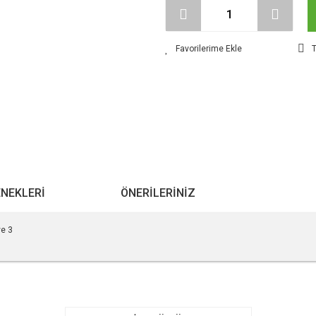
T
ENEKLERI
ÖNERILERINIZ
ve 3
r konularda yetersiz gördüğünüz noktaları öneri formunu kullanarak tarafımıza ile