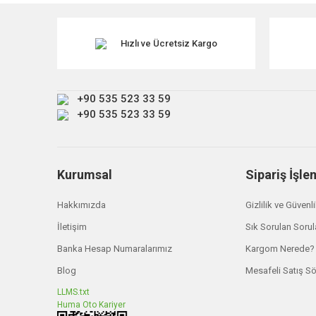
Ürün resmi kalitesiz, bozuk veya görüntülenemiyor.
Ürün açıklamasında eksik bilgiler bulunuyor.
Hızlı ve Ücretsiz Kargo
Ürün bilgilerinde hatalar bulunuyor.
Ürün fiyatı diğer sitelerden daha pahalı.
+90 535 523 33 59
Bu ürüne benzer farklı alternatifler olmalı.
+90 535 523 33 59
Kurumsal
Sipariş İşle
Hakkımızda
Gizlilik ve Güvenl
İletişim
Sık Sorulan Sorul
Banka Hesap Numaralarımız
Kargom Nerede?
Blog
Mesafeli Satış S
LLMS.txt
Huma Oto Kariyer