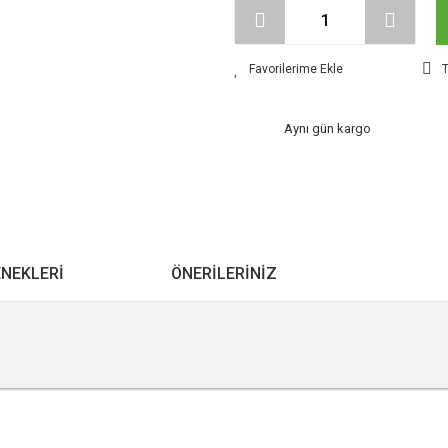
T
Aynı gün kargo
ENEKLERI
ÖNERILERINIZ
r konularda yetersiz gördüğünüz noktaları öneri formunu kullanarak tarafımıza ile