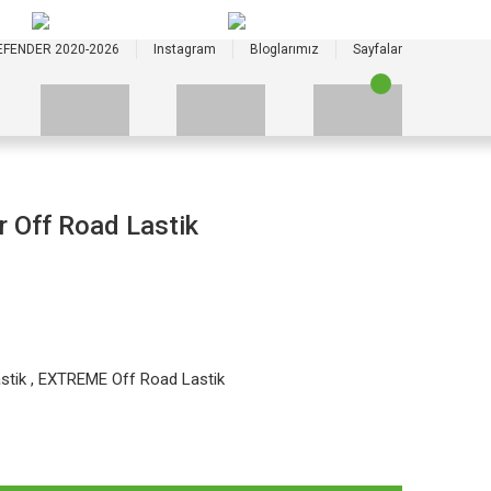
+90 535 523 33 59
+90 535 523 33 59
EFENDER 2020-2026
Instagram
Bloglarımız
Sayfalar
 Off Road Lastik
stik
,
EXTREME Off Road Lastik