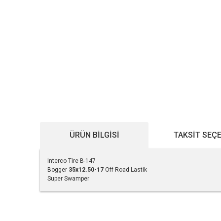
ÜRÜN BILGISI
TAKSIT SEÇ
Interco Tire B-147
Bogger
35x12.50-17
Off Road Lastik
Super Swamper
Bu ürünün fiyat bilgisi, resim, ürün açıklamalarında ve diğe
Görüş ve önerileriniz için teşekkür ederiz.