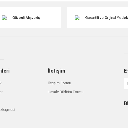
Güvenli Alışveriş
Garantili ve Orijinal Yede
mleri
İletişim
E
Gönder
ik
İletişim Formu
ar
Havale Bildirim Formu
B
özleşmesi