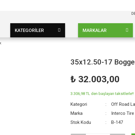
KARGO BEDAVA
UZ ŞARTSIZ
D
KATEGORİLER
MARKALAR
k
35x12.50-17 Bogger
₺ 32.003,00
3.306,98 TL den başlayan taksitlerle!!
Kategori
Off Road La
Marka
Interco Tire
Stok Kodu
B-147