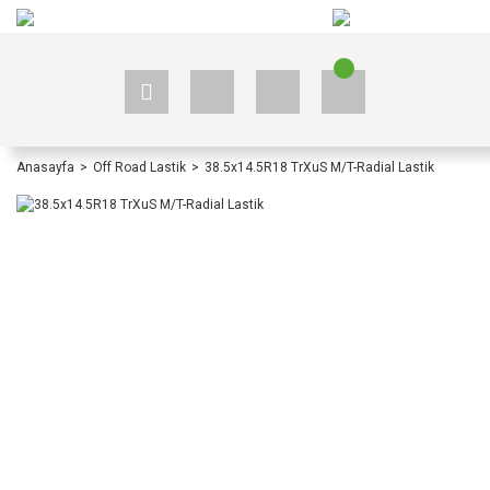
+90 535 523 33 59
+90 535 523 33 59
Anasayfa
Off Road Lastik
38.5x14.5R18 TrXuS M/T-Radial Lastik