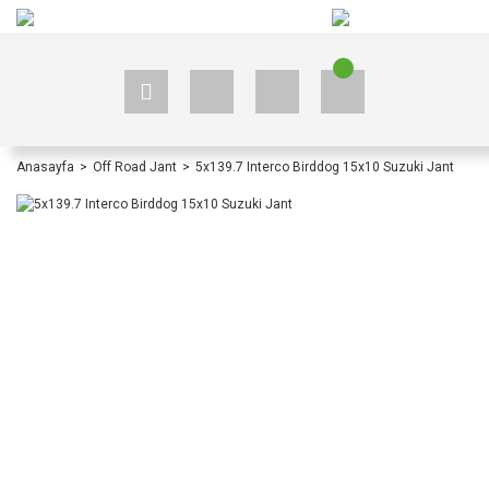
+90 535 523 33 59
+90 535 523 33 59
Anasayfa
Off Road Jant
5x139.7 Interco Birddog 15x10 Suzuki Jant