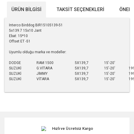
ÜRÜN BILGISI
TAKSIT SEÇENEKLERI
ÖNERI
Interco Birddog BIR15105139-51
5x139.7 15x10 Jant
Ebat: 15*10
Offset ET -51
Uyumlu olduğu marka ve modeller:
DODGE
RAM 1500
5X139,7
15'-20'
SUZUKİ
G.VİTARA
5X139,7
15'-20'
19
SUZUKİ
JİMMY
5X139,7
15'-20'
19
SUZUKİ
VİTARA
5X139,7
15'-20'
19
Bu ürünün fiyat bilgisi, resim, ürün açıklamalarında ve diğer
konularda yetersiz gördüğünüz noktaları öneri formunu
kullanarak tarafımıza iletebilirsiniz.
Görüş ve önerileriniz için teşekkür ederiz.
Hızlı ve Ücretsiz Kargo
Ürün resmi kalitesiz, bozuk veya görüntülenemiyor.