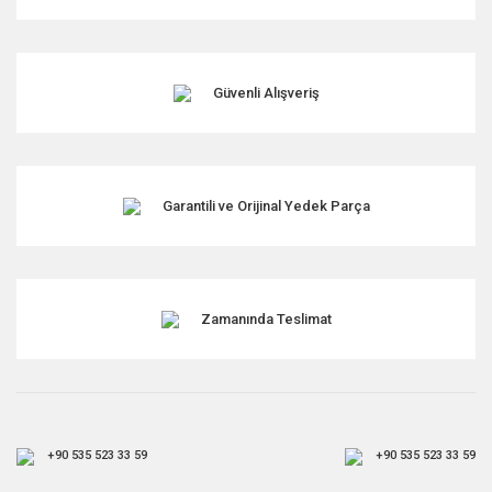
Ürün açıklamasında eksik bilgiler bulunuyor.
Ürün bilgilerinde hatalar bulunuyor.
Ürün fiyatı diğer sitelerden daha pahalı.
Güvenli Alışveriş
Bu ürüne benzer farklı alternatifler olmalı.
Garantili ve Orijinal Yedek Parça
Gönder
Zamanında Teslimat
+90 535 523 33 59
+90 535 523 33 59