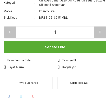
Off Road Jant
,
JEEP Off Road Aksesuar
,
Suzuki
Kategori
Off Road Aksesuar
Marka
Interco Tire
Stok Kodu
BIR15105139-51MBL
Sepete Ekle
Tavsiye Et
Fiyat Alarmı
Karşılaştır
Aynı gün kargo
Kargo bedava