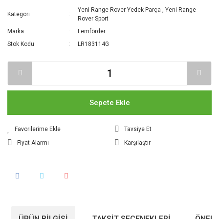
Yeni Range Rover Yedek Parça
,
Yeni Range
Kategori
Rover Sport
Marka
Lemförder
Stok Kodu
LR183114G
Sepete Ekle
Tavsiye Et
Fiyat Alarmı
Karşılaştır
ÜRÜN BILGISI
TAKSIT SEÇENEKLERI
ÖNERI