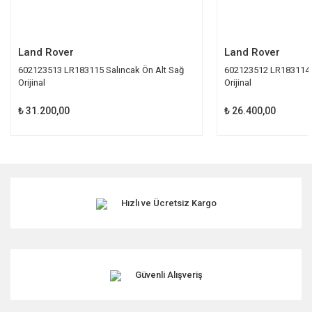
Gönder
Land Rover
Land Rover
602123513 LR183115 Salıncak Ön Alt Sağ
602123512 LR183114 S
Orijinal
Orijinal
₺ 31.200,00
₺ 26.400,00
Hızlı ve Ücretsiz Kargo
Güvenli Alışveriş