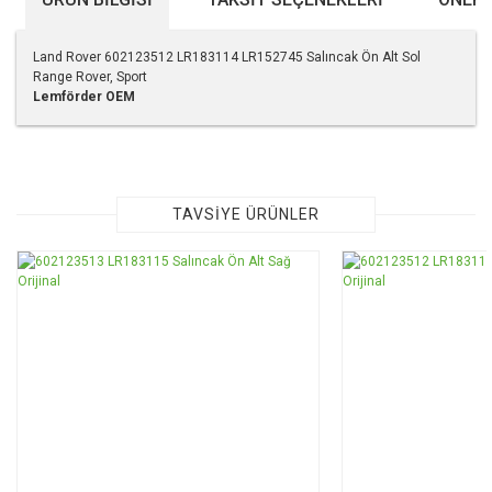
Land Rover 602123512 LR183114 LR152745 Salıncak Ön Alt Sol
Range Rover, Sport
Lemförder
OEM
Bu ürünün fiyat bilgisi, resim, ürün açıklamalarında ve diğer
konularda yetersiz gördüğünüz noktaları öneri formunu
kullanarak tarafımıza iletebilirsiniz.
Görüş ve önerileriniz için teşekkür ederiz.
TAVSİYE ÜRÜNLER
Ürün resmi kalitesiz, bozuk veya görüntülenemiyor.
Ürün açıklamasında eksik bilgiler bulunuyor.
Ürün bilgilerinde hatalar bulunuyor.
Ürün fiyatı diğer sitelerden daha pahalı.
Bu ürüne benzer farklı alternatifler olmalı.